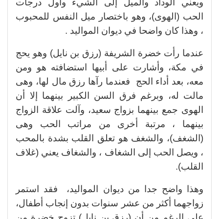
ويعني الوداد والميل إلى الشيء وأول درجات
الحب (الهوى)، وهو باختصار ميل النفس للمحبوب
، وهذا كان واضحا في ديوان المواليد .
عندما رأت خضرة الشريفة (رزق بن نايل) وهو يحج
في مكة، وأشارت على أبيها استضافته هو ومن
معه، بعد أداء الحج فعندما رآها رزق مال لها، وهى
مالت له، وبرغم فرق السن الكبير بينهما إلا أن
الهوى جمع بينهما بزواج سعيد، وآلت علاقة الزواج
بينهما ، مرتبة أخرى من مراتب الحب وهى
(الشغف)، والشغف هو تعلق القلب بشدة بالمحب
، ويصل الحب إلى الشغاف ، والشغاف يعني (غلاف
القلب).
وهذا واضح جدا من ديوان المواليد، فقد استمر
زواجهما أكثر من عشر سنوات بدون إنجاب أطفال،
على الرغم من أن (رزق بن نايل) تزوج خضرة من