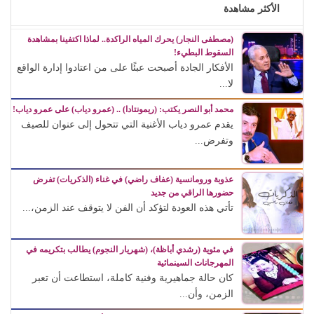
الأكثر مشاهدة
(مصطفى النجار) يحرك المياه الراكدة.. لماذا اكتفينا بمشاهدة
السقوط البطيء!
الأفكار الجادة أصبحت عبئًا على من اعتادوا إدارة الواقع
لا...
محمد أبو النصر يكتب: (ريمونتادا) .. (عمرو دياب) على عمرو دياب!
يقدم عمرو دياب الأغنية التي تتحول إلى عنوان للصيف
وتفرض...
عذوبة ورومانسية (عفاف راضي) في غناء (الذكريات) تفرض
حضورها الراقي من جديد
تأتي هذه العودة لتؤكد أن الفن لا يتوقف عند الزمن،...
في مئوية (رشدي أباظة)، (شهريار النجوم) يطالب بتكريمه في
المهرجانات السينمائية
كان حالة جماهيرية وفنية كاملة، استطاعت أن تعبر
الزمن، وأن...