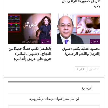
تفرض حضورها الراقي من
جديد
سلايدر
سلايدر
محمود عطية يكتب: سوق
(لطيفة) تكتب فصلًا جديدًا من
(الترند) واللحم الرخيص!
النجاح.. (شبهي بالمللي)
تتربع على عرش (أنغامي)
السابق
التالي
اترك رد
لن يتم نشر عنوان بريدك الإلكتروني.