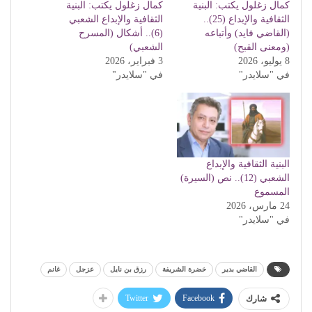
كمال زغلول يكتب: البنية
كمال زغلول يكتب: البنية
الثقافية والإبداع (25)..
الثقافية والإبداع الشعبي
(القاضي فايد) وأتباعه
(6).. أشكال (المسرح
(ومعنى القبح)
الشعبي)
8 يوليو، 2026
3 فبراير، 2026
في "سلايدر"
في "سلايدر"
البنية الثقافية والإبداع
الشعبي (12).. نص (السيرة)
المسموع
24 مارس، 2026
في "سلايدر"
القاضي بدير
خضرة الشريفة
رزق بن نايل
عزجل
غانم
Twitter
Facebook
شارك