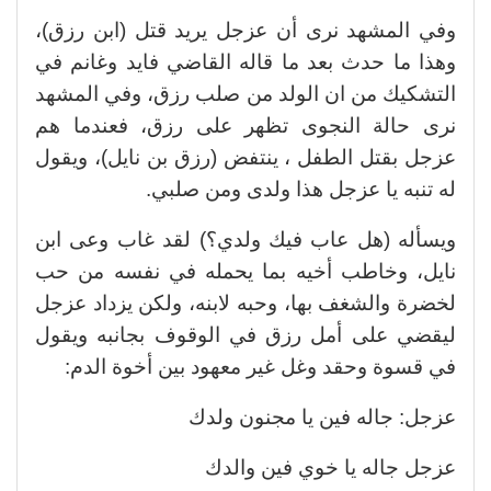
وفي المشهد نرى أن عزجل يريد قتل (ابن رزق)،
وهذا ما حدث بعد ما قاله القاضي فايد وغانم في
التشكيك من ان الولد من صلب رزق، وفي المشهد
نرى حالة النجوى تظهر على رزق، فعندما هم
عزجل بقتل الطفل ، ينتفض (رزق بن نايل)، ويقول
له تنبه يا عزجل هذا ولدى ومن صلبي.
ويسأله (هل عاب فيك ولدي؟) لقد غاب وعى ابن
نايل، وخاطب أخيه بما يحمله في نفسه من حب
لخضرة والشغف بها، وحبه لابنه، ولكن يزداد عزجل
ليقضي على أمل رزق في الوقوف بجانبه ويقول
في قسوة وحقد وغل غير معهود بين أخوة الدم:
عزجل: جاله فين يا مجنون ولدك
عزجل جاله يا خوي فين والدك