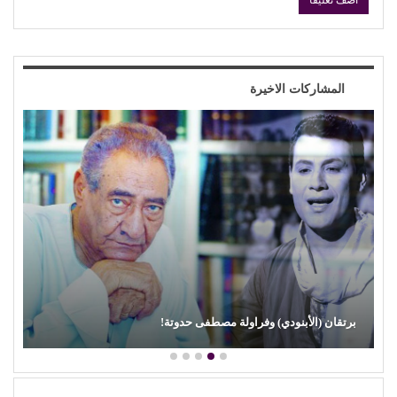
المشاركات الاخيرة
محمود عطية يكتب: سوق (الترند) واللحم الرخيص!