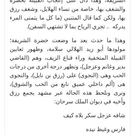
الشريفة، وهذا دال على إعجاب القبيلة بخضرة
والشغف بها، خاصة من نساء الهلايل، وشغف رزق
بها، ولكن كما قال المتنبي (ما كل ما يتمنى المرء
يدركه .. تجري الرياح بما لا تشتهي السفن).
وهذا ما حدث بعد ما وضعت خضرة الشريفة؛
مولودها أبو زيد الهلالي سلامة، وظهور ثعابين
القبيلة المتخفية وراء قناع الزيف، وهم (القاضي
بدير وغانم وعزجل)، وتظهر درجة أخرى من درجات
الحب وهى (النجوى) على (رزق بن نايل)، والنجوى
هى (ألم داخلي عميق نابع من الحب والشوق)،
ونرى ونلحظ هذه الحالة عبر مشهد يجمع رزق
وأخيه في ديوان الملك سرحان:
شافه عزجل سكر بلاه كيف
فارس وغيظ نيده