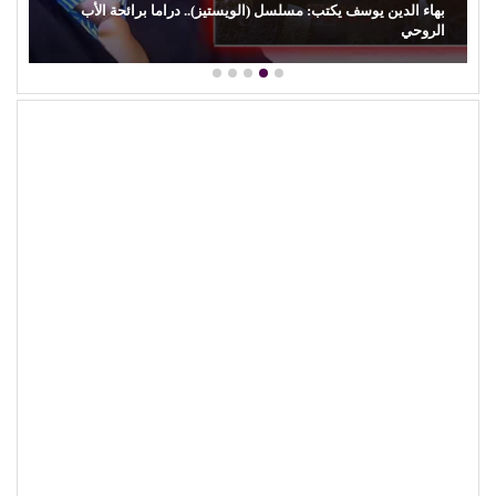
كمال زغلول يكتب: البنية الثقافية والإبداع الشعبي (29).. (السيرة
الهلالية) وآفة…