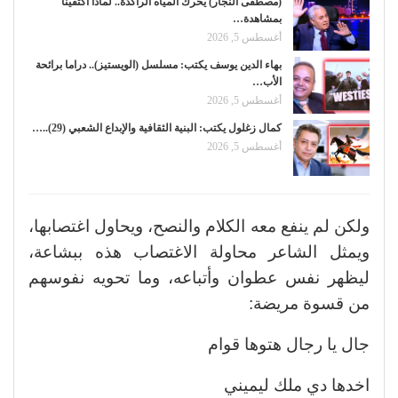
(مصطفى النجار) يحرك المياه الراكدة.. لماذا اكتفينا
بمشاهدة…
أغسطس 5, 2026
بهاء الدين يوسف يكتب: مسلسل (الويستيز).. دراما برائحة
الأب…
أغسطس 5, 2026
كمال زغلول يكتب: البنية الثقافية والإبداع الشعبي (29)..…
أغسطس 5, 2026
ولكن لم ينفع معه الكلام والنصح، ويحاول اغتصابها،
ويمثل الشاعر محاولة الاغتصاب هذه ببشاعة،
ليظهر نفس عطوان وأتباعه، وما تحويه نفوسهم
من قسوة مريضة:
جال يا رجال هتوها قوام
اخدها دي ملك ليميني