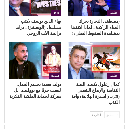
سلايدر
دراما
(مصطفى النجار) يحرك
بهاء الدين يوسف يكتب:
المياه الراكدة.. لماذا اكتفينا
مسلسل (الويستيز).. دراما
بمشاهدة السقوط البطيء!
برائحة الأب الروحي
سلايدر
سلايدر
كمال زغلول يكتب: البنية
(وليد سعد) يحسم الجدل:
الثقافية والإبداع الشعبي
ليست حربًا مع تووليت.. بل
(29).. (السيرة الهلالية) وآفة
معركة لحماية الملكية الفكرية
الكذب
السابق
التالي