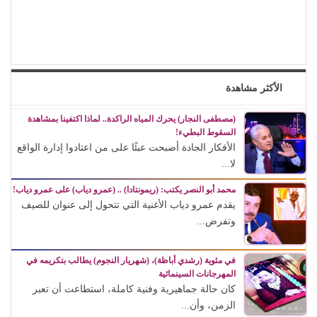
الأكثر مشاهدة
(مصطفى النجار) يحرك المياه الراكدة.. لماذا اكتفينا بمشاهدة
السقوط البطيء!
الأفكار الجادة أصبحت عبئًا على من اعتادوا إدارة الواقع
لا...
محمد أبو النصر يكتب: (ريمونتادا) .. (عمرو دياب) على عمرو دياب!
يقدم عمرو دياب الأغنية التي تتحول إلى عنوان للصيف
وتفرض...
في مئوية (رشدي أباظة)، (شهريار النجوم) يطالب بتكريمه في
المهرجانات السينمائية
كان حالة جماهيرية وفنية كاملة، استطاعت أن تعبر
الزمن، وأن...