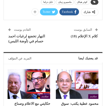
كوثر هيكل
ماسبيرو زمان
نايل دراما
Twitter
Facebook
شارك
السابق بوست
القادم بوست
كلام X الإعلام (18)
النهار تخضع لرغبات احمد
حسام في (أوضة اللبس)
قد يعجبك ايضا
المزيد عن المؤلف
سلايدر
سلايدر
محمود عطية يكتب: سوق
حكايتي مع الاعلام وصناع