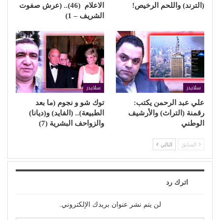
(الترند) واللحم الرخيص!
الاعلام (46).. (عرش صفوت
الشريف – 1)
سلايدر
سلايدر
علي عبد الرحمن يكتب:
توك شو و نجوم (ما بعد
رقمنة (التراث) والأرشيف
الطبيعة).. (الفايد) و(ديانا)
الوطني
والزواحف البشرية (7)
السابق
التالي
اترك رد
لن يتم نشر عنوان بريدك الإلكتروني.