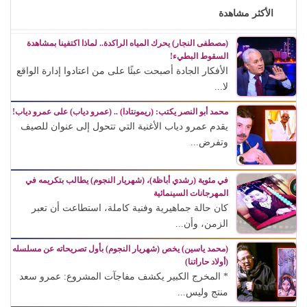
الأكثر مشاهدة
(مصطفى النجار) يحرك المياه الراكدة.. لماذا اكتفينا بمشاهدة
السقوط البطيء!
الأفكار الجادة أصبحت عبئًا على من اعتادوا إدارة الواقع
لا...
محمد أبو النصر يكتب: (ريمونتادا) .. (عمرو دياب) على عمرو دياب!
يقدم عمرو دياب الأغنية التي تتحول إلى عنوان للصيف
وتفرض...
في مئوية (رشدي أباظة)، (شهريار النجوم) يطالب بتكريمه في
المهرجانات السينمائية
كان حالة جماهيرية وفنية كاملة، استطاعت أن تعبر
الزمن، وأن...
(محمد ياسين) يخص (شهريار النجوم) بأول تصريحاته عن مسلسله
(أولاد حاراتنا)
* المخرج الكبير يكشف مفاجآت المشروع: عمرو سعد
منتج وليس...