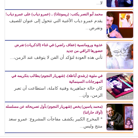
لا...
محمد أبو النصر يكتب: (ريمونتادا) .. (عمرو دياب) على عمرو دياب!
يقدم عمرو دياب الأغنية التي تتحول إلى عنوان للصيف
وتفرض...
عذوبة ورومانسية (عفاف راضي) في غناء (الذكريات) تفرض
حضورها الراقي من جديد
تأتي هذه العودة لتؤكد أن الفن لا يتوقف عند الزمن،...
في مئوية (رشدي أباظة)، (شهريار النجوم) يطالب بتكريمه في
المهرجانات السينمائية
كان حالة جماهيرية وفنية كاملة، استطاعت أن تعبر
الزمن، وأن...
(محمد ياسين) يخص (شهريار النجوم) بأول تصريحاته عن مسلسله
(أولاد حاراتنا)
* المخرج الكبير يكشف مفاجآت المشروع: عمرو سعد
منتج وليس...