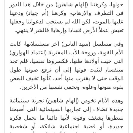
حولها، وكرهتنا (إلهام شاهين) من خلال هذا الدور
في التطرف والإرهاب، وكرهنا (أم جهاد) ودعينا
عليها بالموت، لكن الله لم يستجب لدعواتنا وجعلها
تعيش لتملأ الأرض فسادا وإرهابا! فالشر لا ينتهي.
وفي مسلسل (سيد الناس) آخر مسلسلاتها، كانت
الأم القوية، وزوجة الأب المفترية (اعتماد الهواري)
التى خيب أولادها ظنها، فكسروها نفسيا، فلم تجد
متنفسا، لتثبت قوتها إلى أن ترفع صوتها طول
الوقت حتى لا يقترب منها أحد، كأنها تخيف البعض
بقوة صوتها وعلوه، وتحمي نفسها من الآخرين.
وهذه الأيام تخوض (إلهام شاهين) تجربة سينمائية
جديدة تضاف إلى تجاربها السينمائية التى أصبحنا
ننتظرها بشغف وقوة، لأنها دائما ما تحمل فكرة
جديدة، أو قضية اجتماعية شائكة، أو شخصية