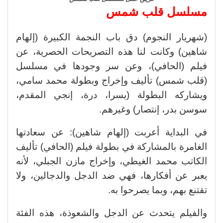
مسلسل قلب شمس
(شهريار النجوم) دق باب النجمة الكبيرة (إلهام
شاهين) وكانت لنا هذه التصريحات الحصرية، عن
فيلم (الحافي)، وعن سر وجودها في مسلسل
(قلب شمس) تأليف وإخراج وبطولة محمد سامي،
ويشاركه البطولة (يسرا، درة، إنجي المقدم،
سوسن بدر، إنتصار) وغيرهم.
في البداية أعربت (إلهام شاهين): عن سعادتها
الغامرة بالمشاركة في بطولة فيلم (الحافي) تأليف
الكاتب محمد الغيطي، وإخراج مازن الجبلي، لأنه
يعبر عن أفكارها، فهي ضد الدجل والدجالين، ولا
تقتنع بهم، وبما يصرحوا به.
والفيلم يتحدث عن الدجل والشعوذة، هذه الفئة