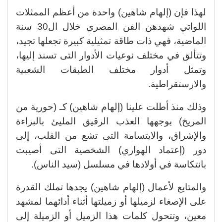
لهذا فإن (إلهام شاهين) واحدة من أعظم الممثلات
اللواتي شهدهن الفن المصري خلال ال30 سنة
الماضية، فهي ذات طاقة تمثيلية كبيرة تجعلها تجيد،
وتتألق في مختلف نوعيات الأدوار التى تسند إليها،
وتمثل أدوار مختلف الطبقات الشعبية
والارستقراطية.
وذلك منذ أطلت علينا (إلهام شاهين) كـ (حورية من
المريخ) بوجهها العذب الرقيق المليئ بالبراءة
والإشراق، والابتسامة التى تشع من القلب، إلى
دور (إعتماد الهواري) الشخصية التى أصيبت
بانتكاسة في أولادها في مسلسل (سيد الناس).
والمتابع لأعمال (إلهام شاهين) يجدها تملك القدرة
على الإصغاء لزميلها أو زميلتها أثناء أدائهما لمشهد
معين، وتتحول كلمات هذا الزميل أو الزميلة إلى