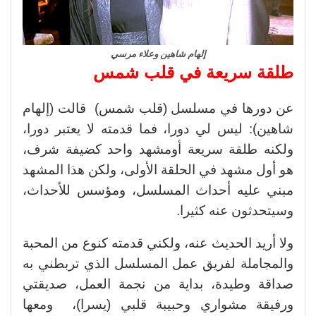
إلهام شاهين وعلاء مرسي
طلقة سريعة في قلب شمس
عن دورها في مسلسل (قلب شمس) قالت (إلهام
شاهين): ليس لي دورا، فما قدمته لا يعتبر دورا،
ولكنه طلقة سريعة أومشهد واحد كضيفة شرف،
هو أول مشهد في الحلقة الأولى، ولكن هذا المشهد
مبني عليه أحداث المسلسل، ومؤسس للأحداث،
وسيتحدثون عنه كثيرا.
ولا أريد الحديث عنه، ولكني قدمته كنوع من المحبة
والمجاملة لفريق عمل المسلسل الذي تربطني به
صداقة وطيدة، بداية من نجمة العمل، صديقتي
ورفيقة مشواري وحبيبة قلبي (يسرا)، ومعها