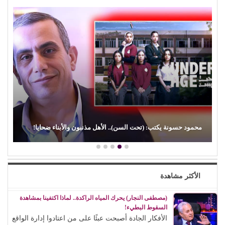
ل مذنبون والأبناء ضحايا!
(الفن) والسياسة: عندما تتحول الريشة إلى
الأكثر مشاهدة
(مصطفى النجار) يحرك المياه الراكدة.. لماذا اكتفينا بمشاهدة
السقوط البطيء!
الأفكار الجادة أصبحت عبئًا على من اعتادوا إدارة الواقع