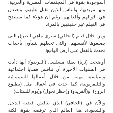
الموجودة بقوة في المجتمعات المصرية والعربية،
ولها مريديها، والناس الذين تقبل عليهم، وتصدق
في أقوالهم وأفعالهم، رغم أن هؤلاء كما سيتضح
في الفيلم غير حقيقيين بالمرة.
ومن خلال فيلم (الحافي) سنرى ماهي الطرق التى
يصنعوها لأنفسهم، والتى تجعلهم يتنبأون بأحداث
تحدث بالفعل على أرض الواقع!.
أوضحت (ثريا) بطلة مسلسل (ألفريدو): أنها دأبت
في السنوات الأخيرة أن تناقش قضايا اجتماعية
وسياسية مهمة من خلال أعمالها السينمائية
والتليفزيونية، كما حدث في أعمال مثل (بطلوع
الروح)، و(ألفريدو) و(حظر تجول) و(يوم للستات).
والآن في (الحافي) الذي يناقش قضية الدجل
والشعوذة، هذا العالم الذي ترفضه بقوة، لكنه