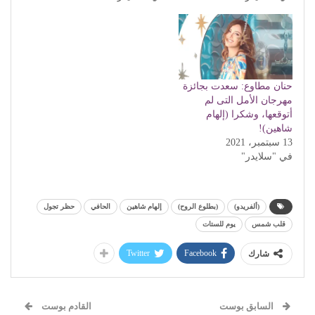
حنان مطاوع: سعدت بجائزة
مهرجان الأمل التى لم
أتوقعها، وشكرا (إلهام
شاهين)!
13 سبتمبر، 2021
في "سلايدر"
(ألفريدو)
(بطلوع الروح)
إلهام شاهين
الحافي
حظر تجول
قلب شمس
يوم للستات
Twitter
Facebook
شارك
السابق بوست
القادم بوست