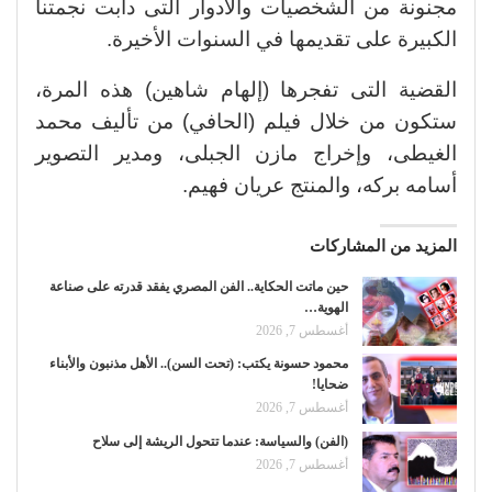
مجنونة من الشخصيات والأدوار التى دأبت نجمتنا
الكبيرة على تقديمها في السنوات الأخيرة.
القضية التى تفجرها (إلهام شاهين) هذه المرة،
ستكون من خلال فيلم (الحافي) من تأليف محمد
الغيطى، وإخراج مازن الجبلى، ومدير التصوير
أسامه بركه، والمنتج عريان فهيم.
المزيد من المشاركات
حين ماتت الحكاية.. الفن المصري يفقد قدرته على صناعة
الهوية…
أغسطس 7, 2026
محمود حسونة يكتب: (تحت السن).. الأهل مذنبون والأبناء
ضحايا!
أغسطس 7, 2026
(الفن) والسياسة: عندما تتحول الريشة إلى سلاح
أغسطس 7, 2026