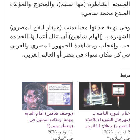
المنتجة الشاطرة (مها سليم)، والمخرج والمؤلف
المبدع محمد سامي.
وفي نهاية حديثها معنا تمنت (جيفار الفن المصري)
الشهيرة بـ (إلهام شاهين) أن تنال أعمالها الجديدة
حب وإعجاب ومشاهدة الجمهور المصري والعربي
في كل مكان سواء في مصر أو العالم العربي.
مرتبط
ختام الدورة الثامنة لـ
(يوسف شاهين) أمام النيابة
(مهرجان السويداء للأفلام
بتهمة ارتكاب التمثيل في
القصيرة) وإعلان الفائزين
(محطة مصر)!
2 فبراير، 2026
11 يونيو، 2026
في "سلايدر"
في "سلايدر"