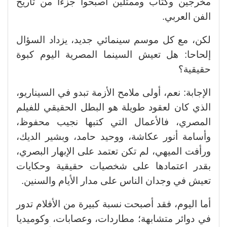
مخرجين وكتاب وممثلين أصبحوا جزءا من تاريخ
الفن العربي.
لكن، مع كل موسم سينمائي جديد، يزداد السؤال
إلحاحا: هل تعيش السينما المصرية اليوم كبوة
حقيقية؟
الإجابة: نعم، أولى ملامح الأزمة تبدو في السيناريو،
الذي كان لعقود طويلة هو البطل الحقيقي للفيلم
المصري، فالأعمال التي كتبها نجيب محفوظ،
وأسامة أنور عكاشة، ووحيد حامد، وبشير الديك،
ورأفت الميهي، لم تكن تعتمد على الإبهار البصري،
بقدر اعتمادها على شخصيات حقيقية وحكايات
تعيش في وجدان الناس على مدار الأيام والسنين.
أما اليوم، فقد أصبحت نسبة كبيرة من الأفلام تدور
في دوائر متشابهة؛ مطاردات، وعصابات، وكوميديا