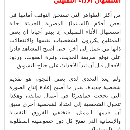
استسهال الأداء التمثيلي
من أكثر الظواهر التي تستحق التوقف أمامها في
بعض أفلام (السينما) المصرية الحديثة حالة
استسهال الأداء التمثيلي، إذ يبدو أحيانا أن بعض
الممثلين يكررون الشخصيات نفسها والانفعالات
ذاتها من عمل إلى آخر، حتى أصبح المشاهد قادرا
على توقع طريقة الحديث، ونبرة الصوت، وردود
الأفعال قبل أن تبدأ الأحداث على جناح التشويق.
ولم يعد التحدي لدى بعض النجوم هو تقديم
شخصية جديدة، بقدر ما أصبح إعادة إنتاج الصورة
التي نجحت جماهيريًا في أعمال سابقة، وهكذا
تتحول الشخصية إلى امتداد لشخصية أخرى سبق
أن قدمها الممثل، فتختفي الفروق النفسية
والإنسانية التي تمنح كل دور خصوصيته المطلوبة
في (السينما).