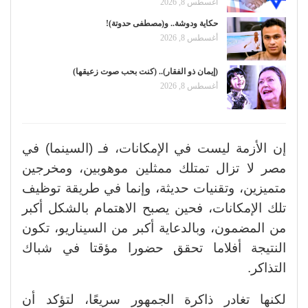
أغسطس 8, 2026
حكاية ودوشة.. و(مصطفى حدوتة)!
أغسطس 8, 2026
(إيمان ذو الفقار).. (كنت بحب صوت زعيقها)
أغسطس 8, 2026
إن الأزمة ليست في الإمكانات، فـ (السينما) في
مصر لا تزال تمتلك ممثلين موهوبين، ومخرجين
متميزين، وتقنيات حديثة، وإنما في طريقة توظيف
تلك الإمكانات، فحين يصبح الاهتمام بالشكل أكبر
من المضمون، وبالدعاية أكبر من السيناريو، تكون
النتيجة أفلاما تحقق حضورا مؤقتا في شباك
التذاكر.
لكنها تغادر ذاكرة الجمهور سريعًا، لتؤكد أن