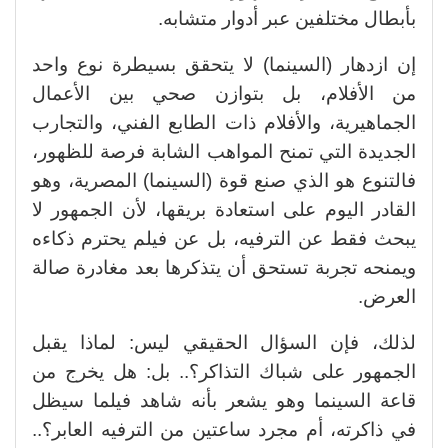
بأبطال مختلفين عبر أدوار متشابه.
إن ازدهار (السينما) لا يتحقق بسيطرة نوع واحد
من الأفلام، بل بتوازن صحي بين الأعمال
الجماهيرية، والأفلام ذات الطابع الفني، والتجارب
الجديدة التي تمنح المواهب الشابة فرصة للظهور،
فالتنوع هو الذي صنع قوة (السينما) المصرية، وهو
القادر اليوم على استعادة بريقها، لأن الجمهور لا
يبحث فقط عن الترفيه، بل عن فيلم يحترم ذكاءه
ويمنحه تجربة تستحق أن يتذكرها بعد مغادرة صالة
العرض.
لذلك، فإن السؤال الحقيقي ليس: لماذا يقبل
الجمهور على شباك التذاكر؟.. بل: هل يخرج من
قاعة السينما وهو يشعر بأنه شاهد فيلما سيظل
في ذاكرته، أم مجرد ساعتين من الترفيه العابر؟..