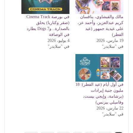
مالك والفيشاوي، ينافسان
في بورصة Cinema Track:
كريم عبدالعزيز، وأحمد عز،
(صقر وكناريا) يحلق
على عيدية جمهور (عيد
بالصدارة.. و7 Dogs يطارد
الفطر)
في الوصافة
19 مارس، 2026
4 يوليو، 2026
في "سلايدر"
في "سلايدر"
في أول أيام (عيد الفطر): 18
مليون جنية إيرادات
(برشامة، وإيجي بيست،
وفاميلي بيزنس)
22 مارس، 2026
في "سلايدر"