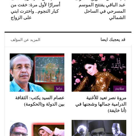
عبد الباقي يفتتح الموسم
أسرارًا لأول مرة: خفت من
المسرحي في الساحل
كبار النجوم.. واخترت ابني
الشمالي
على الزواج
قد يعجبك ايضا
المزيد عن المؤلف
سلايدر
دراما
مروة نصر تعيد للأغنية
عصام السيد يكتب: الثقافة
الدرامية جمالها وشجنها في
بين الدولة و(الحكومة)
(أنا خايفة)