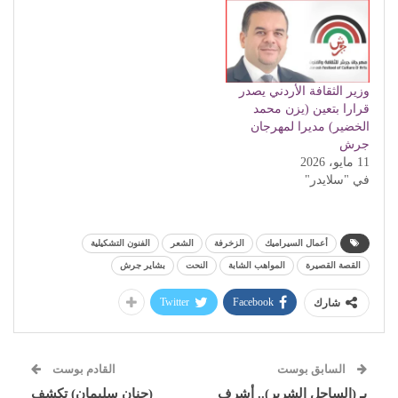
وزير الثقافة الأردني يصدر
قرارا بتعين (يزن محمد
الخضير) مديرا لمهرجان
جرش
11 مايو، 2026
في "سلايدر"
أعمال السيراميك
الزخرفة
الشعر
الفنون التشكيلية
القصة القصيرة
المواهب الشابة
النحت
بشاير جرش
Twitter
Facebook
شارك
السابق بوست
القادم بوست
بـ (الساحل الشرير).. أشرف
(حنان سليمان) تكشف