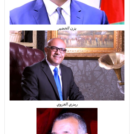
يزن الخضير
رمزي الغزوي