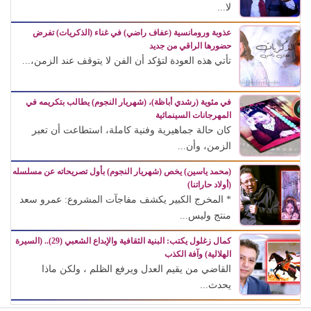
لا...
عذوبة ورومانسية (عفاف راضي) في غناء (الذكريات) تفرض
حضورها الراقي من جديد
تأتي هذه العودة لتؤكد أن الفن لا يتوقف عند الزمن،...
في مئوية (رشدي أباظة)، (شهريار النجوم) يطالب بتكريمه في
المهرجانات السينمائية
كان حالة جماهيرية وفنية كاملة، استطاعت أن تعبر
الزمن، وأن...
(محمد ياسين) يخص (شهريار النجوم) بأول تصريحاته عن مسلسله
(أولاد حاراتنا)
* المخرج الكبير يكشف مفاجآت المشروع: عمرو سعد
منتج وليس...
كمال زغلول يكتب: البنية الثقافية والإبداع الشعبي (29).. (السيرة
الهلالية) وآفة الكذب
القاضي من يقيم العدل ويرفع الظلم ، ولكن ماذا
يحدث...