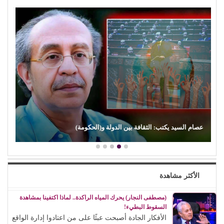
د. محمد الطربيلي يكتب: (علي الكسار).. بين التوهج والخفوت
الأكثر مشاهدة
(مصطفى النجار) يحرك المياه الراكدة.. لماذا اكتفينا بمشاهدة
السقوط البطيء!
الأفكار الجادة أصبحت عبئًا على من اعتادوا إدارة الواقع