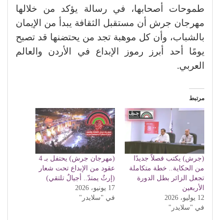
طموحات أصحابها، في رسالة يؤكد من خلالها
مهرجان جرش أن مستقبل الثقافة يبدأ من الإيمان
بالشباب، وأن كل موهبة تجد من يحتضنها قد تصبح
يومًا أحد أبرز رموز الإبداع في الأردن والعالم
العربي.
مرتبط
(جرش) يكتب فصلاً جديدًا
(مهرجان جرش) يحتفل بـ 4
من الحكاية.. خطة متكاملة
عقود من الإبداع تحت شعار
تجعل الزائر بطل الدورة
(إرثٌ يمتدّ.. أجيالٌ تلتقي)
الأربعين
17 يونيو، 2026
12 يوليو، 2026
في "سلايدر"
في "سلايدر"