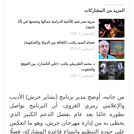
المزيد من المشاركات
مروة نصر تعيد للأغنية الدرامية جمالها وشجنها في (أنا
خايفة)
أغسطس 9, 2026
عصام السيد يكتب: الثقافة بين الدولة و(الحكومة)
أغسطس 9, 2026
د. محمد الطربيلي يكتب: (علي الكسار).. بين التوهج
والخفوت
أغسطس 9, 2026
من جانبه، أوضح مدير برنامج (بشاير جرش) الأديب
والإعلامي رمزي الغزوي، أن البرنامج يواصل
تطوره عامًا بعد عام بفضل الدعم الكبير الذي
يحظى به من إدارة مهرجان جرش، وهو ما انعكس
على جودة التنظيم واتساع قاعدة المشاركة، فضلًا