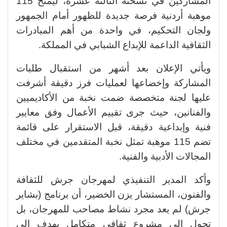
المشاركين في نسخته الثالثة عشرة، ليمنح 115
موهبة أردنية فرصة جديدة للظهور أمام الجمهور
ولجان التحكيم، في واحدة من أهم المبادرات
الثقافية الداعمة للإبداع الشبابي في المملكة.
ويأتي الإعلان بعد أشهر من استقبال طلبات
المشاركة وإخضاعها لعمليات فرز دقيقة أشرفت
عليها لجنة متخصصة ضمت نخبة من الأكاديميين
والفنانين، حيث جرى تقييم الأعمال وفق معايير
فنية وإبداعية دقيقة، قبل الاستقرار على قائمة
تضم 115 موهبة تمثل نخبة المتقدمين في مختلف
المجالات الأدبية والفنية.
وأكد المدير التنفيذي لمهرجان جرش للثقافة
والفنون، المستشار يزن الخضير، أن برنامج (بشاير
جرش) لم يعد مجرد نشاط مصاحب للمهرجان، بل
تحول إلى مشروع ثقافي متكامل يهدف إلى