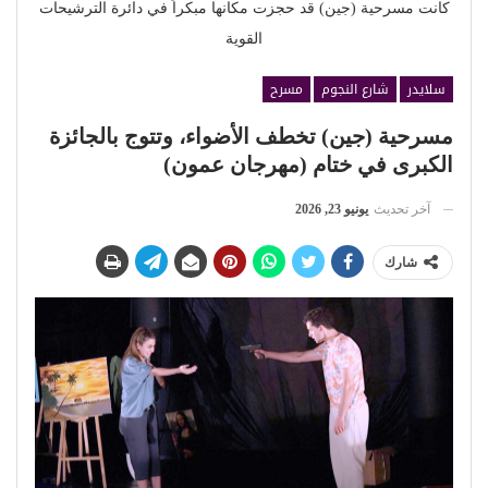
كانت مسرحية (جين) قد حجزت مكانها مبكراً في دائرة الترشيحات
القوية
سلايدر
شارع النجوم
مسرح
مسرحية (جين) تخطف الأضواء، وتتوج بالجائزة
الكبرى في ختام (مهرجان عمون)
آخر تحديث
يونيو 23, 2026
شارك