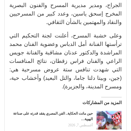
الجراح، ومدير مديرية المسرح والفنون البصرية
المخرج إسحق ياسين، وعدد كبير من المسرحيين
والنقاد والمهتمين بالشأن الثقافي.
وعلى خشبة المسرح، أعلنت لجنة التحكيم التي
ترأستها الفنانة أمل الدباس وعضوية الفنان محمد
المراشدة والدكتور عدنان مشاقبة والفنانة جويس
الراعي والفنان فراس زقطان، نتائج المنافسات
التي شهدت تنافس ستة عروض مسرحية هي:
(جين، وبيتا دلتا جاما، والتل البعيد) وأخشاب حية،
ومسرح المدينة، والجزيرة).
المزيد من المشاركات
حين ماتت الحكاية.. الفن المصري يفقد قدرته على صناعة
الهوية…
أغسطس 7, 2026