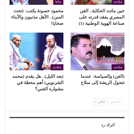
أخشاب حية
التل البعيد
الجزيرة
جين
مسرح المدينة
Twitter
Facebook
شارك
السابق بوست
القادم بوست
إيهاب عيد: الثقة والحب
حلم مؤجل على الشاشة..
أساس الحوار الناجح مع
(الطريق إلى الله) يعيد
(المراهقين)
اكتشاف آخر مشروعات
(شادي عبد السلام)
قد يعجبك ايضا
المزيد عن المؤلف