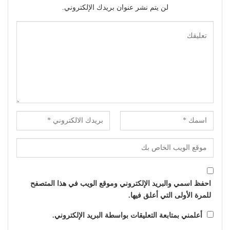
سلايدر
دراما
حين ماتت الحكاية.. الفن
محمود حسونة يكتب: (تحت
المصري يفقد قدرته على
السن).. الأهل مذنبون والأبناء
صناعة الهوية الوطنية (1)
ضحايا!
سلايدر
سلايدر
(الفن) والسياسة: عندما
(بعد الليل).. هل يقدم (محمد
تتحول الريشة إلى سلاح
الشرنوبي) أهم محطة في
مشواره الفني؟
السابق
التالي