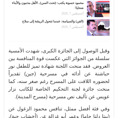
محمود حسونة يكتب: (تحت السن).. الأهل مذنبون والأبناء
ضحايا!
أغسطس 7, 2026
(الفن) والسياسة: عندما تتحول الريشة إلى سلاح
أغسطس 7, 2026
وقبل الوصول إلى الجائزة الكبرى، شهدت الأمسية
سلسلة من الجوائز التي عكست قوة المنافسة بين
العروض. فقد منحت اللجنة شهادة تميز للطفل نور
حباشنة عن أدائه في مسرحية (جين) تقديراً
لحضوره اللافت على المسرح رغم صغر سنه، كما
منحت جائزة لجنة التحكيم الخاصة للكاتب نزار
عويس عن تأليف نص مسرحية (مسرح المدينة).
وفي فئة أفضل ممثل، تنافس محمود الزغول عن
(بيتا دلتا جاما) وعمر أبو غزالة عن (أخشاب حية)،