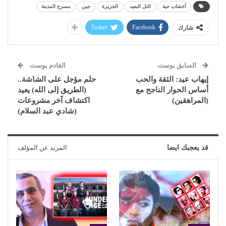
مرتبط
(مهرجان إيزيس الدولي
(المونودراما) تكرّم عميدة
لمسرح المرأة).. ما كل هذا
الممثلات الأردنيات وتحتفي
البهاء
بنجوم المسرح العربي
11 أكتوبر، 2025
5 يوليو، 2026
في "سلايدر"
في "سلايدر"
كواليس الترحيب بـ (مهرجان
المسرح العربي) تنطلق
اليوم الأحد في ساحة دار
الأوبرا المصرية
4 يناير، 2026
في "سلايدر"