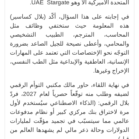
المتحدة الأميركية ألا وهو UAE Stargate.
في إجابته على هذا السؤال، أكّد (بلال كساسير)
هذه المعلومة حيث ستختفي وظائف مثل
المحاسب، المترجم، الطبيب التشخيصي
والمحامي، وأعطى نصيحة للجيل الصاعد بضرورة
التوجّه نحو الإختصاصات التي تعتمد على المهارات
الإنسانية، العاطفية والإبداعية مثل الطب النفسي،
الإخراج وغيرها.
في نهاية اللقاء، حاور مالك مكتبي التوأم الرقمي
لضيفه وطلب منه توقّعاً حصرياً لعام 2027، فردّ
بلال الرقمي: (الذكاء الاصطناعي سيُستخدم لأول
مرة لاختراق بنك مركزي كبير أو نظام مدفوعات
عالمي مما سيتسبّب في تجميد مؤقّت لمليارات
الدولارات وحالة ذعر مالي لم يشهدها العالم من
قبل).