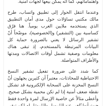
واهتماماتهم، كما أنّه يمكن بيعها لجهات أمنية.
وعندما انتقل الحوار إلى تطبيق واتساب، طرح
مالك مكتبي تساؤلات حول مدى أمان التطبيق
الذي يستخدمه ملايين العرب يومياً. هنا فرّق
كساسية بين (التشفير) و(الخصوصية)، موضّحاً أنّ
تشفير الرسائل لا يعني بالضرورة حماية كل
البيانات المرتبطة بالمستخدم، إذ تبقى هناك
معلومات وصفية تشمل أوقات الاتصالات ومدتها
والأطراف المتواصلة.
كما شدد على ضرورة تفعيل تشفير النسخ
الاحتياطية للمحادثات، معتبراً أن كثيرين يجهلون أنّ
النسخ المخزنة على السحابة الإلكترونية قد تشكل
نقطة ضعف أمنية إذا لم تكن محمية بشكل صحيح.
وأعطى مثالاً عن خاصية الإرسال لمرة واحدة فقط
حيث أنها تُلغى عند المُرسِل والمُرسَل له لكن تبقى