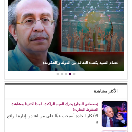
د. محمد الطربيلي يكتب: (علي الكسار).. بين التوهج والخفوت
الأكثر مشاهدة
(مصطفى النجار) يحرك المياه الراكدة.. لماذا اكتفينا بمشاهدة
السقوط البطيء!
الأفكار الجادة أصبحت عبئًا على من اعتادوا إدارة الواقع
لا...