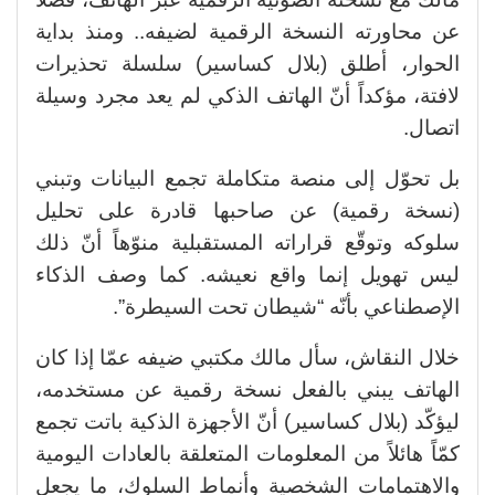
عن محاورته النسخة الرقمية لضيفه.. ومنذ بداية
الحوار، أطلق (بلال كساسير) سلسلة تحذيرات
لافتة، مؤكداً أنّ الهاتف الذكي لم يعد مجرد وسيلة
اتصال.
بل تحوّل إلى منصة متكاملة تجمع البيانات وتبني
(نسخة رقمية) عن صاحبها قادرة على تحليل
سلوكه وتوقّع قراراته المستقبلية منوّهاً أنّ ذلك
ليس تهويل إنما واقع نعيشه. كما وصف الذكاء
الإصطناعي بأنّه “شيطان تحت السيطرة”.
خلال النقاش، سأل مالك مكتبي ضيفه عمّا إذا كان
الهاتف يبني بالفعل نسخة رقمية عن مستخدمه،
ليؤكّد (بلال كساسير) أنّ الأجهزة الذكية باتت تجمع
كمّاً هائلاً من المعلومات المتعلقة بالعادات اليومية
والاهتمامات الشخصية وأنماط السلوك، ما يجعل