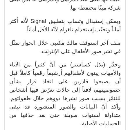
شركة ميتّا محتفظة بها.
ويمكن إستبدال وتساب بتطبيق Signal لأنه أكثر
أماناً وتجنّب إستخدام تلغرام لأنّه الأقل أماناً.
ملف آخر استوقف مالك مكتبي خلال الحوار تمثّل
في نشر صور الأطفال على الإنترنت.
وحذّر (بلال كساسير) من أنّ كثيراً من الآباء
والأمهات يبنون لأطفالهم أرشيفاً رقمياً كاملاً قبل
أن يصبحوا قادرين على اتخاذ قرار بشأن
خصوصيتهم، لافتاً إلى حالات تعرّض فيها أشخاص
للتنمّر بسبب صور نشرها ذووهم خلال طفولتهم.
وأكد أنّ البيانات والصور المنشورة قد تبقى
متداولة لسنوات طويلة حتى بعد حذفها من
الحسابات الأصلية.