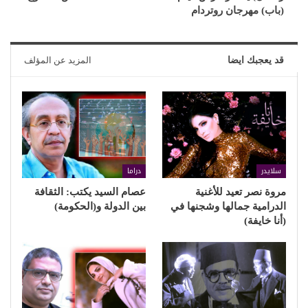
(باب) مهرجان روتردام
قد يعجبك ايضا
المزيد عن المؤلف
سلايدر
دراما
مروة نصر تعيد للأغنية
عصام السيد يكتب: الثقافة
الدرامية جمالها وشجنها في
بين الدولة و(الحكومة)
(أنا خايفة)