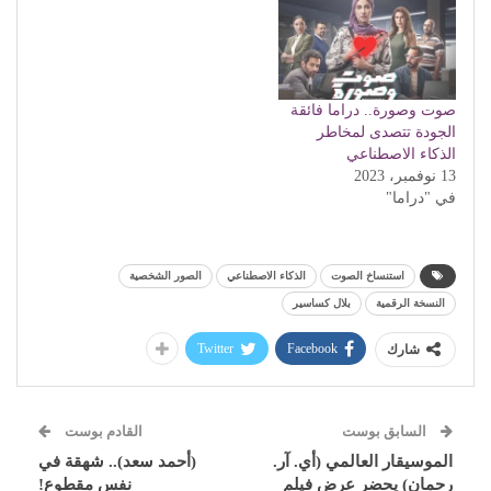
صوت وصورة.. دراما فائقة
الجودة تتصدى لمخاطر
الذكاء الاصطناعي
13 نوفمبر، 2023
في "دراما"
استنساخ الصوت
الذكاء الاصطناعي
الصور الشخصية
النسخة الرقمية
بلال كساسير
Twitter
Facebook
شارك
السابق بوست
القادم بوست
الموسيقار العالمي (أي. آر.
(أحمد سعد).. شهقة في
رحمان) يحضر عرض فيلم
نفس مقطوع!