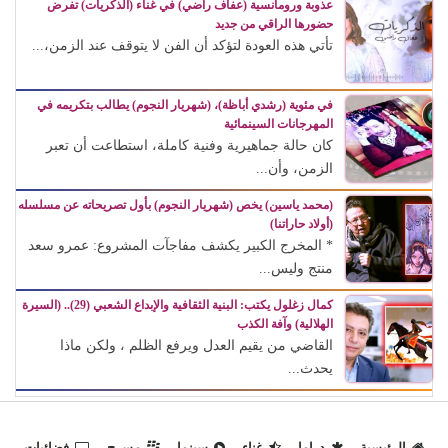
عذوبة ورومانسية (عفاف راضي) في غناء (الذكريات) تفرض
حضورها الراقي من جديد
تأتي هذه العودة لتؤكد أن الفن لا يتوقف عند الزمن،...
في مئوية (رشدي أباظة)، (شهريار النجوم) يطالب بتكريمه في
المهرجانات السينمائية
كان حالة جماهيرية وفنية كاملة، استطاعت أن تعبر
الزمن، وأن...
(محمد ياسين) يخص (شهريار النجوم) بأول تصريحاته عن مسلسله
(أولاد حاراتنا)
* المخرج الكبير يكشف مفاجآت المشروع: عمرو سعد
منتج وليس...
كمال زغلول يكتب: البنية الثقافية والإبداع الشعبي (29).. (السيرة
الهلالية) وآفة الكذب
القاضي من يقيم العدل ويرفع الظلم ، ولكن ماذا
يحدث...
الرئيسية
دراما
غناء
سينما
مسرح
فضائيات