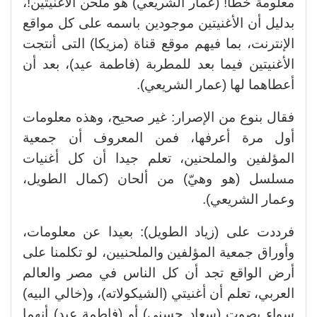
معلومة خطأ! (عمار الشريعي) هو ملحن الأغنيتين!،
بدليل أن الأغنيتين موجودين باسمه على كل مواقع
الإنترنت، بما فيهم موقع قناة (مزيكا) التى أنتجت
الأغنيتين فيما بعد للمطربة (فاطمة عيد)، بعد أن
أعطاهما لها (عمار الشريعي).
فقال بنوع من الإصرار: غير صحيح، وهذه معلومات
أول مرة أعرفها، فمن المعروف أن جمعية
المؤلفين والملحنين، تعلم جيدا أن كل أغنيات
مسلسل (هو وهيّ) من ألحان (كمال الطويل،
وعمار الشريعي).
فرددت على (زياد الطويل): بعيدا عن معلومات،
وأوراق جمعية المؤلفين والملحنيين، لو تكلمنا على
أرض الواقع تجد أن كل الناس في مصر والعالم
العربي، تعلم أن أغنيتي (الشيكولاته)، و(خالي البيه)
سواء بصوت (سعاد حسني) أو (فاطمة عيد) أنهما