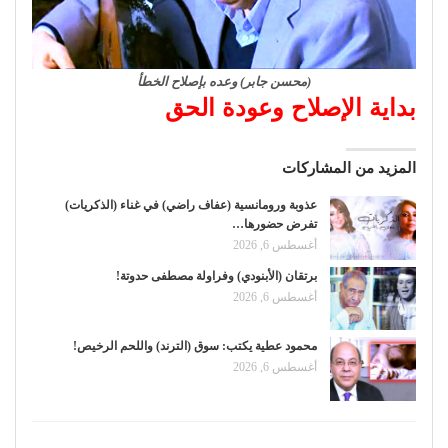
(محسن جابر) وعده بإصلاح الخطأ
بداية الإصلاح وعودة الحق
المزيد من المشاركات
عذوبة ورومانسية (عفاف راضي) في غناء (الذكريات)
تفرض حضورها…
أغسطس 6, 2026
برتقان (الأبنودي) وفراولة مصطفى حدوتة!
أغسطس 6, 2026
محمود عطية يكتب: سوق (الترند) واللحم الرخيص!
أغسطس 6, 2026