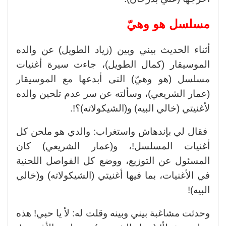
مسلسل هو وهيّ
أثناء الحديث بيني وبين (زياد الطويل) عن والده
الموسيقار (كمال الطويل)، جاءت سيرة أغنيات
مسلسل (هو وهيّ) التى أبدعها مع الموسيقار
(عمار الشريعي)، وسألته عن سر عدم تلحين والده
لأغنيتي (خالي البيه) و(الشيكولاته)؟!.
فقال لي بإندهاش واستغراب: والدي هو ملحن كل
أغنيات المسلسل!، و(عمار الشريعي) كان
المسئول عن التوزيع، ووضع كل الفواصل اللحنية
في الأغنيات، بما فيها أغنيتي (الشيكولاته) و(خالي
البيه)!
وحدثت مشاغبة بيني وبينه وقلت له: لأ يا حبي! هذه