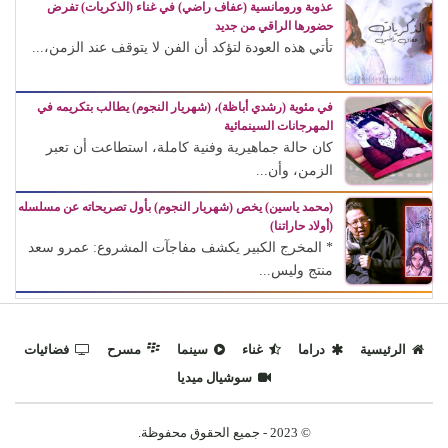
عذوبة ورومانسية (عفاف راضي) في غناء (الذكريات) تفرض
حضورها الراقي من جديد
تأتي هذه العودة لتؤكد أن الفن لا يتوقف عند الزمن،...
في مئوية (رشدي أباظة)، (شهريار النجوم) يطالب بتكريمه في
المهرجانات السينمائية
كان حالة جماهيرية وفنية كاملة، استطاعت أن تعبر
الزمن، وأن...
(محمد ياسين) يخص (شهريار النجوم) بأول تصريحاته عن مسلسله
(أولاد حاراتنا)
* المخرج الكبير يكشف مفاجآت المشروع: عمرو سعد
منتج وليس...
الرئيسية
دراما
غناء
سينما
مسرح
فضائيات
سوشيال ميديا
© 2023 - جميع الحقوق محفوظة.