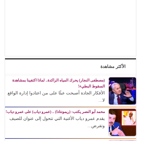
الأكثر مشاهدة
(مصطفى النجار) يحرك المياه الراكدة.. لماذا اكتفينا بمشاهدة
السقوط البطيء!
الأفكار الجادة أصبحت عبئًا على من اعتادوا إدارة الواقع
لا...
محمد أبو النصر يكتب: (ريمونتادا) .. (عمرو دياب) على عمرو دياب!
يقدم عمرو دياب الأغنية التي تتحول إلى عنوان للصيف
وتفرض...