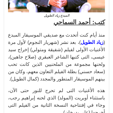
المبدع زياد الطويل
كتب: أحمد السماحي
منذ أيام كنت أتحدث مع صديقي الموسيقار المبدع
(
زياد الطويل
)، بعد نشر (شهريار النجوم) لأول مرة
الأغنيات الأولى لفيلم (شفيقة ومتولي) إخراج سيد
عيسى، التى كتبها الشاعر العبقري (صلاح جاهين)،
ولحنها مجموعة من الملحنيين الذين كانت تحب
(سعاد حسني) بطلة الفيلم التعاون معهم، وكان من
بينهم الموسيقار المتطور والمجدد (كمال الطويل).
هذه الأغنيات التى لم تحرج للنور حتى الآن،
باستثناء أوبريت (المولد) الذي لحنه إبراهيم رجب،
وجاء في إفتتاحية النسخة الثانية من الفيلم التى
أخرجها (علي بدرخان).