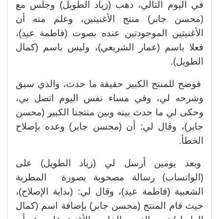
في اليوم التالي، ذهب (زياد الطويل) وجلس مع
(محسن جابر) منتج الأغنيتين، وعلم منه أن
الأغنيتين الموجودتين عنده بصوت (فاطمة عيد)،
فعلا باسم (عمار الشريعي)، وليس باسم (كمال
الطويل).
فوضح للمنتج الكبير حقيقة ما حدث، والذي سبق
وشرحه لي، وفي مساء نفس اليوم اتصل بي،
وحكى لي ما حدث بينه وبين منتجنا الكبير (محسن
جابر)، وقال لي: أن (محسن جابر) وعده بإصلاح
الخطأ.
وبعد يومين أرسل لي (زياد الطويل) على
(الواتساب) رسالة مصحوبة بصورة المطربة
الشعبية (فاطمة عيد)، وقال لي: (بداية الإصلاح)،
حيث قام المنتج (محسن جابر) بإضافة اسم (كمال