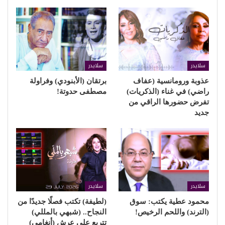
سلايدر
سلايدر
عذوبة ورومانسية (عفاف
برتقان (الأبنودي) وفراولة
راضي) في غناء (الذكريات)
مصطفى حدوتة!
تفرض حضورها الراقي من
جديد
سلايدر
سلايدر
محمود عطية يكتب: سوق
(لطيفة) تكتب فصلًا جديدًا من
(الترند) واللحم الرخيص!
النجاح.. (شبهي بالمللي)
تتربع على عرش (أنغامي)