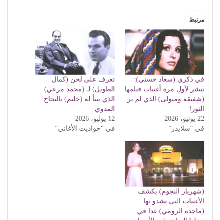
مرتبط
في ذكري (سعاد حسني):
تعرف على لحن (كمال
ننشر لأول مرة أغنيات فيلمها
الطويل) لـ (محمد مرعي)
(شفيقة ومتولى) الذي لم ير
الذي تنبأ له (حليم) بالنجاح
النور!
المدوي
22 يونيو، 2026
12 يوليو، 2026
في "سلايدر"
في "حواديت الأغاني"
(شهريار النجوم) يكشف
الأغنيات التى تشدو بها
(ماجدة الرومي) غدا في