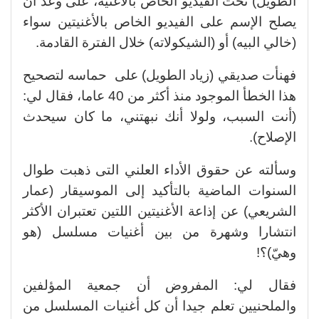
الطويل) تحت الفيديو الخاص بالأغنية، على وعد أن
يصلح الإسم على الفيديو الخاص بالأغنيتين سواء
(خالي البيه) أو (الشيكولاته) خلال الفترة القادمة.
فهنأت صديقي (زياد الطويل) على حماسه لتصحيح
هذا الخطأ الموجود منذ أكثر من 40 عاما، فقال لي:
(أنت السبب، ولولا أنك نبهتني، ما كان سيحدث
الإصلاح).
وسألته عن حقوق الأداء العلني التى ذهبت طوال
السنوات الماضية بالتأكيد إلى الموسيقار (عمار
الشريعي) عن إذاعة الأغنيتين اللتين تعتبران الأكثر
انتشارا وشهرة من بين أغنيات مسلسل (هو
وهيّ)؟!
فقال لي: المفروض أن جمعية المؤلفين
والملحنيين تعلم جيدا أن كل أغنيات المسلسل من