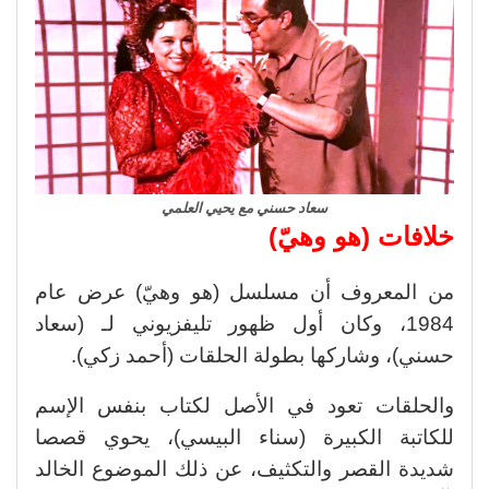
سعاد حسني مع يحيي العلمي
خلافات (هو وهيّ)
من المعروف أن مسلسل (هو وهيّ) عرض عام
1984، وكان أول ظهور تليفزيوني لـ (سعاد
حسني)، وشاركها بطولة الحلقات (أحمد زكي).
والحلقات تعود في الأصل لكتاب بنفس الإسم
للكاتبة الكبيرة (سناء البيسي)، يحوي قصصا
شديدة القصر والتكثيف، عن ذلك الموضوع الخالد