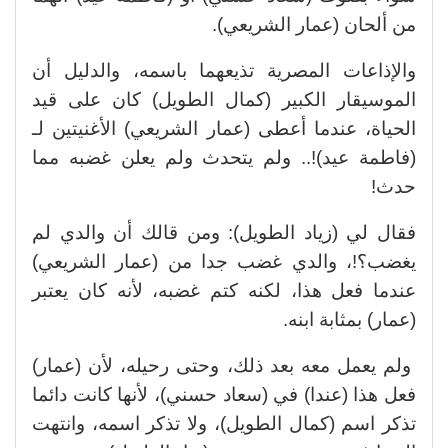
من ألحان (عمار الشريعي).
والإذاعات المصرية تذيعهما باسمه، والدليل أن
الموسيقار الكبير (كمال الطويل) كان على قيد
الحياة، عندما أعطى (عمار الشريعي) الأغنيتين لـ
(فاطمة عيد)!.. ولم يتحدث ولم يعلن غضبه مما
حدث!
فقال لي (زياد الطويل): ومن قالك أن والدي لم
يغضب؟!، والدي غضب جدا من (عمار الشريعي)
عندما فعل هذا، لكنه كتم غضبه، لأنه كان يعتبر
(عمار) بمثابة ابنه.
ولم يعمل معه بعد ذلك، وحتى رحيله، لأن (عمار)
فعل هذا (عندا) في (سعاد حسني)، لأنها كانت دائما
تذكر اسم (كمال الطويل)، ولا تذكر اسمه، وانتهت