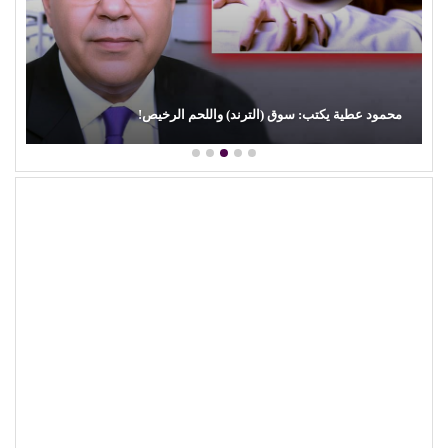
محمود عطية يكتب: سوق (الترند) واللحم الرخيص!