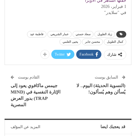
حفلها الساهر في الأوبرا
1 فبراير، 2026
في "سلايدر"
زباد الطويل
سعاد حسني
عمار الشريعي
فاطمة عيد
كمال الطويل
محسن جابر
يحيى العلمي
Twitter
Facebook
شارك
السابق بوست
القادم بوست
(النسوية الحديثة) اليوم.. لا
جيمس ماكافوي يعود إلى
يُسألن وهم يُسألون!
الإثارة النفسية في (MIND
TRAP) بدور العرض
المصرية
قد يعجبك ايضا
المزيد عن المؤلف