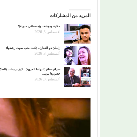
المزيد من المشاركات
حكاية ودوشة.. و(مصطفى حدوتة)!
أغسطس 8, 2026
(إيمان ذو الفقار).. (كنت بحب صوت زعيقها)
أغسطس 8, 2026
صراع صناع (الدراما العربية).. كيف رسخت (الصبّا
حضورها بين…
أغسطس 8, 2026