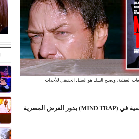
(إيمان ذو الفقار).. (كنت بحب صوت زعيقها)
ا
لعاب العقلية، ويصبح الشك هو البطل الحقيقي للأحداث
 العرض المصرية