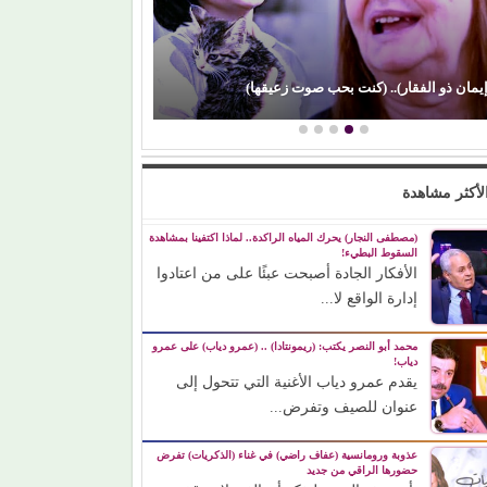
صراع صناع (الدراما العربية).. كيف رسخت (الصبّاح)
(محمد رضوان) ي
حضورها بين أبرز صناع الدراما…
رغم ظهوره كض
لأكثر مشاهدة
(مصطفى النجار) يحرك المياه الراكدة.. لماذا اكتفينا بمشاهدة
السقوط البطيء!
الأفكار الجادة أصبحت عبئًا على من اعتادوا
إدارة الواقع لا...
محمد أبو النصر يكتب: (ريمونتادا) .. (عمرو دياب) على عمرو
دياب!
يقدم عمرو دياب الأغنية التي تتحول إلى
عنوان للصيف وتفرض...
عذوبة ورومانسية (عفاف راضي) في غناء (الذكريات) تفرض
حضورها الراقي من جديد