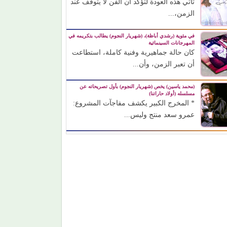
تأتي هذه العودة لتؤكد أن الفن لا يتوقف عند
الزمن،...
في مئوية (رشدي أباظة)، (شهريار النجوم) يطالب بتكريمه في
المهرجانات السينمائية
كان حالة جماهيرية وفنية كاملة، استطاعت
أن تعبر الزمن، وأن...
(محمد ياسين) يخص (شهريار النجوم) بأول تصريحاته عن
مسلسله (أولاد حاراتنا)
* المخرج الكبير يكشف مفاجآت المشروع:
عمرو سعد منتج وليس...