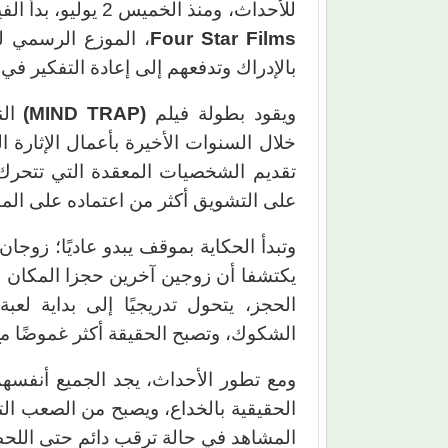
للأحداث، ومنذ الخميس 2 يوليو، بدأ الفيلم رحلته في دور العرض المصرية، من خلال شركة
Four Star Films
، الموزع الرسمي ل
بالإدراك وتدفعهم إلى إعادة التفكير في
ويقود بطولة فيلم
(
MIND TRAP
)
الن
خلال السنوات الأخيرة بأعمال الإثارة 
تقديم الشخصيات المعقدة التي تتحرك
على التشويق أكثر من اعتماده على المف
وتبدأ الحكاية بموقف يبدو عاديًا؛ زوج
يكتشفا أن زوجين آخرين حجزا المكان ن
الحجز، يتحول تدريجيًا إلى بداية لعب
الشكوك، وتصبح الحقيقة أكثر غموضًا م
ومع تطور الأحداث، يجد الجميع أنفسهم 
الحقيقية بالخداع، ويصبح من الصعب التم
المشاهد في حالة ترقب دائم حتى اللحظ