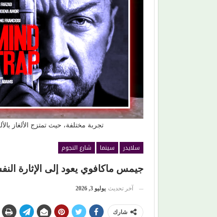
 أثناء تصوير (فيزا)
حكاية ودوشة.. و(مصطفى حدوتة)!
تجربة مختلفة، حيث تمتزج الألغاز بالأ
سلايدر
سينما
شارع النجوم
جيمس ماكافوي يعود إلى الإثارة النفسية في (MIND TRAP) بدور
آخر تحديث
يوليو 3, 2026
شارك