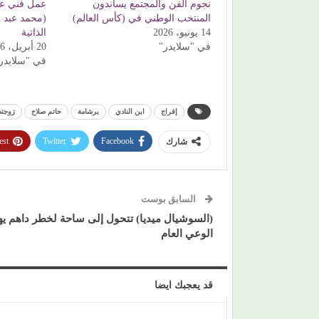
نجوم الفن والمجتمع يساندون
عمل فني عن
المنتخب الوطني في (كأس العالم)
(محمد عبد ا
14 يونيو، 2026
الذاتية
في "سلايدر"
20 أبريل، 2026
في "سلايدر
إفراج
ابن النادي
برشامة
حاتم صلاح
زوجته
est
Twitter
Facebook
شارك
السابق بوست
(السوشيال ميديا) تتحول إلى ساحة لخطر داهم يه
الوعي العام
قد يعجبك ايضا