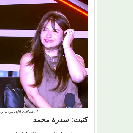
استضافت الإعلامية منى ا
كتبت: سدرة محمد