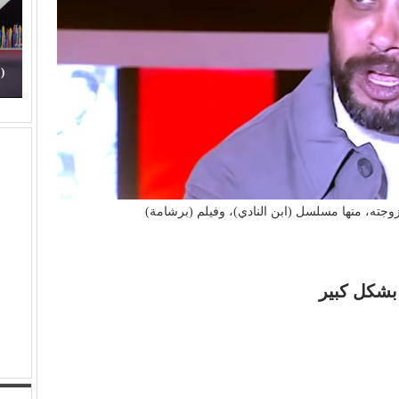
ذنبون
(الفن) والسياسة: عندما تتحول الريشة إلى سلاح
زوجته، منها مسلسل (ابن النادي)، وفيلم (برشامة)
 بشكل كبير