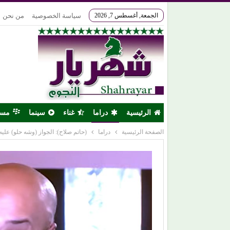
الجمعة, أغسطس 7, 2026
سياسة الخصوصية
من نحن
الرئيسية
دراما
غناء
سينما
مس
الصفحة الرئيسية
دراما
(حاتم صلاح): الجواز (وشه حلو) علي