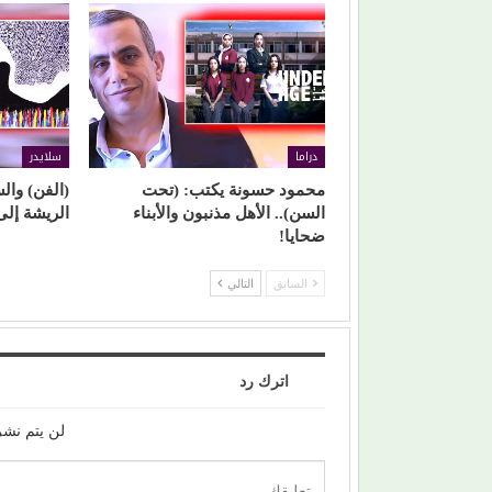
دراما
سلايدر
محمود حسونة يكتب: (تحت
(الفن) وال
السن).. الأهل مذنبون والأبناء
الريشة إلى
ضحايا!
السابق
التالي
اترك رد
لن يتم نشر