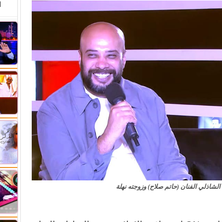
ا
لشاذلي الفنان (حاتم صلاح) وزوجته نهلة