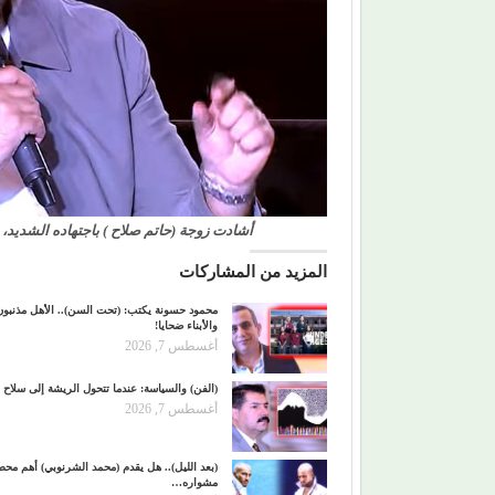
أشادت زوجة (حاتم صلاح ) باجتهاده الشديد، قا
المزيد من المشاركات
محمود حسونة يكتب: (تحت السن).. الأهل مذنبون
والأبناء ضحايا!
أغسطس 7, 2026
(الفن) والسياسة: عندما تتحول الريشة إلى سلاح
أغسطس 7, 2026
(بعد الليل).. هل يقدم (محمد الشرنوبي) أهم مح
مشواره…