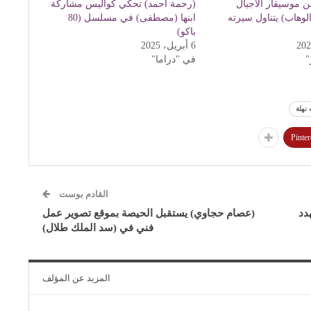
 موسيقار الأجيال
(رحمة أحمد) تحكي كواليس مشاركة
لوهاب) يتناول سيرته
ابنها (مصطفى) في مسلسل (80
باكو)
6 أبريل، 2025
"
في "دراما"
 نهلة
Pinter
القادم بوست
دد
(عصام حجاوي) يستقبل الحيصة بموقع تصوير عمل
فني في (سد الملك طلال)
المزيد عن المؤلف