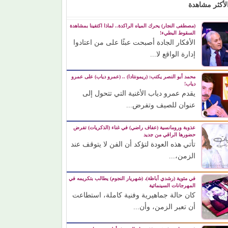
لأكثر مشاهدة
(مصطفى النجار) يحرك المياه الراكدة.. لماذا اكتفينا بمشاهدة
السقوط البطيء!
الأفكار الجادة أصبحت عبئًا على من اعتادوا
إدارة الواقع لا...
محمد أبو النصر يكتب: (ريمونتادا) .. (عمرو دياب) على عمرو
دياب!
يقدم عمرو دياب الأغنية التي تتحول إلى
عنوان للصيف وتفرض...
عذوبة ورومانسية (عفاف راضي) في غناء (الذكريات) تفرض
حضورها الراقي من جديد
تأتي هذه العودة لتؤكد أن الفن لا يتوقف عند
الزمن،...
في مئوية (رشدي أباظة)، (شهريار النجوم) يطالب بتكريمه في
المهرجانات السينمائية
كان حالة جماهيرية وفنية كاملة، استطاعت
أن تعبر الزمن، وأن...