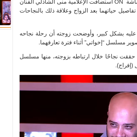
في برنامج (معكم منى الشاذلي) عبر شاشة ON استضافت الإعلامية منى الشاذلي الفنان
 تفاصيل حياتهما بعد الزواج وعلاقة ذلك بالنجاحات
) عليه بشكل كبير، وأوضحت زوجته أن رحلة نجاحه
وير مسلسل “إخواتي” أثناء فترة تعارفهما.
ل حققت نجاحًا خلال ارتباطه بزوجته، منها مسلسل
(إفراج).