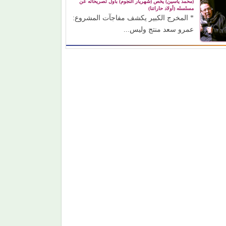
(محمد ياسين) يخص (شهريار النجوم) بأول تصريحاته عن
مسلسله (أولاد حاراتنا)
* المخرج الكبير يكشف مفاجآت المشروع:
عمرو سعد منتج وليس...