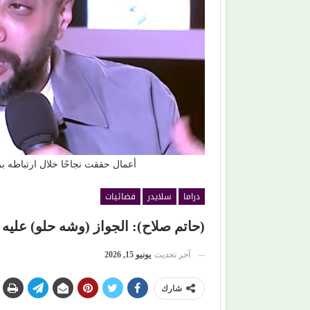
ت الكرامة على مطاردة
محمود حسونة يكتب: (تحت السن).. الأهل م
والأبناء ضحايا!
أعمال حققت نجاحًا خلال ارتباطه ب
دراما
سلايدر
فضائيات
(حاتم صلاح): الجواز (وشه حلو) عليه
آخر تحديث
يونيو 15, 2026
شارك