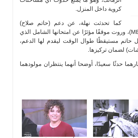
كروية داخل المنزل.
كما تحدثت نهلة، عن دعم (حاتم صلاح)
الكبير لها خلال دراستها للماجستير (MBA)، وروت موقفًا مؤثرًا عن امتحانها الشامل الذي
حيث ظل حاتم مستيقظًا طوال الوقت ليقدم لها الدعم،
شات) لضمان تركيزها.
هما حدثًا سعيدًا، أوضحا أنهما ينتظران مولودهما