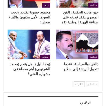
سلايدر
دراما
حين ماتت الحكاية.. الفن
محمود حسونة يكتب: (تحت
المصري يفقد قدرته على
السن).. الأهل مذنبون والأبناء
صناعة الهوية الوطنية (1)
ضحايا!
سلايدر
سلايدر
(الفن) والسياسة: عندما
(بعد الليل).. هل يقدم (محمد
تتحول الريشة إلى سلاح
الشرنوبي) أهم محطة في
مشواره الفني؟
السابق
التالي
اترك رد