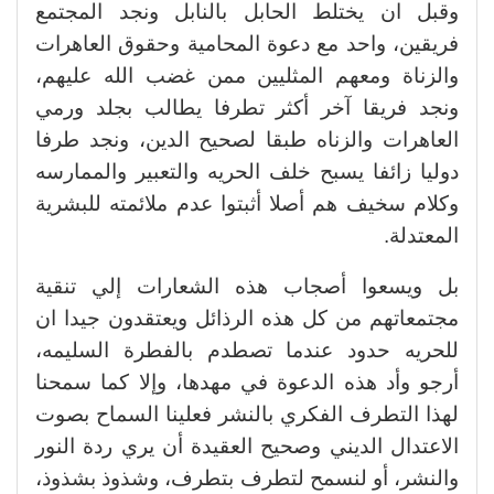
وقبل ان يختلط الحابل بالنابل ونجد المجتمع
فريقين، واحد مع دعوة المحامية وحقوق العاهرات
والزناة ومعهم المثليين ممن غضب الله عليهم،
ونجد فريقا آخر أكثر تطرفا يطالب بجلد ورمي
العاهرات والزناه طبقا لصحيح الدين، ونجد طرفا
دوليا زائفا يسبح خلف الحريه والتعبير والممارسه
وكلام سخيف هم أصلا أثبتوا عدم ملائمته للبشرية
المعتدلة.
بل ويسعوا أصجاب هذه الشعارات إلي تنقية
مجتمعاتهم من كل هذه الرذائل ويعتقدون جيدا ان
للحريه حدود عندما تصطدم بالفطرة السليمه،
أرجو وأد هذه الدعوة في مهدها، وإلا كما سمحنا
لهذا التطرف الفكري بالنشر فعلينا السماح بصوت
الاعتدال الديني وصحيح العقيدة أن يري ردة النور
والنشر، أو لنسمح لتطرف بتطرف، وشذوذ بشذوذ،