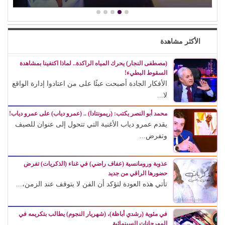
الأكثر مشاهدة
(مصطفى النجار) يحرك المياه الراكدة.. لماذا اكتفينا بمشاهدة
السقوط البطيء!
الأفكار الجادة أصبحت عبئًا على من اعتادوا إدارة الواقع
لا...
محمد أبو النصر يكتب: (ريمونتادا) .. (عمرو دياب) على عمرو دياب!
يقدم عمرو دياب الأغنية التي تتحول إلى عنوان للصيف
وتفرض...
عذوبة ورومانسية (عفاف راضي) في غناء (الذكريات) تفرض
حضورها الراقي من جديد
تأتي هذه العودة لتؤكد أن الفن لا يتوقف عند الزمن،...
في مئوية (رشدي أباظة)، (شهريار النجوم) يطالب بتكريمه في
المهرجانات السينمائية