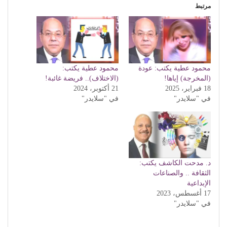
مرتبط
محمود عطية يكتب: عودة
محمود عطية يكتب:
(المخرجة) إياها!
(الاختلاف).. فريضة غائبة!
18 فبراير، 2025
21 أكتوبر، 2024
في "سلايدر"
في "سلايدر"
د. مدحت الكاشف يكتب:
الثقافة .. والصناعات
الإبداعية
17 أغسطس، 2023
في "سلايدر"