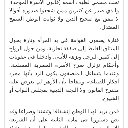
تحت مسمي لطيف اسمه (قانون الأسرة الموحد)،
والذي صدر عن كثيرين ممن شجعوا صدوره أقوالا
لا تتفق مع صحيح الدين ولا ثوابت الوطن السمح
المعتدل.
فتارة يضعون القوامة في يد المرأه وتارة يحول
الميثاق الغليظ إلى صفقة تجارية، ومن حول الزواج
إلى كمين للرجل ونزهة للأنثى، وأدخلنا في عقوبات
وأحكام تزلزل صرح الأسره المصرية المسلمة..
وعندما يتساءل المنصفون يكون الرد بأنها مجرد
أفكار للصياغة، ونتفاجأ بأن الأزهر لم يعرض عليه
مقترح القانون ولا اللجنة الدينية بمجلس النواب أو
الشيوخ.
فمن يريد لهذا الوطن إنشقاقا وتشتتا وصراعا،وقد
نص دستورنا في مادته الثانية على أن الشريعة
الإسلامية هى مصدر التشريع، فهل ردوا هؤلاء