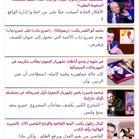
السقوط البطيء!
الأفكار الجادة أصبحت عبئًا على من اعتادوا إدارة الواقع
لا...
محمد أبو النصر يكتب: (ريمونتادا) .. (عمرو دياب) على عمرو دياب!
يقدم عمرو دياب الأغنية التي تتحول إلى عنوان للصيف
وتفرض...
في مئوية (رشدي أباظة)، (شهريار النجوم) يطالب بتكريمه في
المهرجانات السينمائية
كان حالة جماهيرية وفنية كاملة، استطاعت أن تعبر
الزمن، وأن...
(محمد ياسين) يخص (شهريار النجوم) بأول تصريحاته عن مسلسله
(أولاد حاراتنا)
* المخرج الكبير يكشف مفاجآت المشروع: عمرو سعد
منتج وليس...
كمال زغلول يكتب: البنية الثقافية والإبداع الشعبي (29).. (السيرة
الهلالية) وآفة الكذب
القاضي من يقيم العدل ويرفع الظلم ، ولكن ماذا