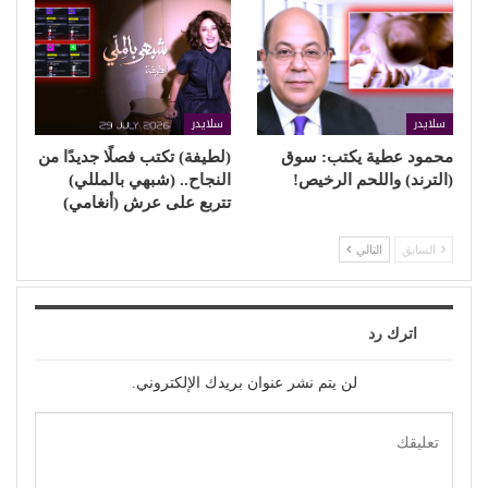
سلايدر
سلايدر
محمود عطية يكتب: سوق
(لطيفة) تكتب فصلًا جديدًا من
(الترند) واللحم الرخيص!
النجاح.. (شبهي بالمللي)
تتربع على عرش (أنغامي)
السابق
التالي
اترك رد
لن يتم نشر عنوان بريدك الإلكتروني.