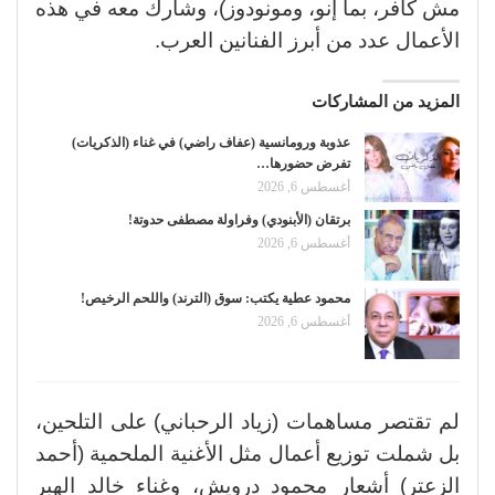
مش كافر، بما إنو، ومونودوز)، وشارك معه في هذه
الأعمال عدد من أبرز الفنانين العرب.
المزيد من المشاركات
عذوبة ورومانسية (عفاف راضي) في غناء (الذكريات)
تفرض حضورها…
أغسطس 6, 2026
برتقان (الأبنودي) وفراولة مصطفى حدوتة!
أغسطس 6, 2026
محمود عطية يكتب: سوق (الترند) واللحم الرخيص!
أغسطس 6, 2026
لم تقتصر مساهمات (زياد الرحباني) على التلحين،
بل شملت توزيع أعمال مثل الأغنية الملحمية (أحمد
الزعتر) أشعار محمود درويش، وغناء خالد الهبر