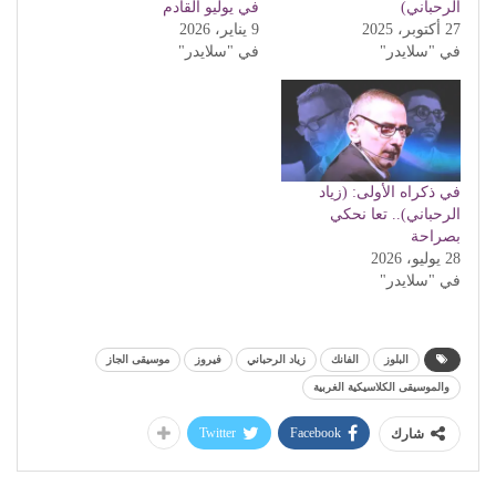
الرحباني)
في يوليو القادم
27 أكتوبر، 2025
9 يناير، 2026
في "سلايدر"
في "سلايدر"
في ذكراه الأولى: (زياد
الرحباني).. تعا نحكي
بصراحة
28 يوليو، 2026
في "سلايدر"
البلوز
الفانك
زياد الرحباني
فيروز
موسيقى الجاز
والموسيقى الكلاسيكية الغربية
Twitter
Facebook
شارك