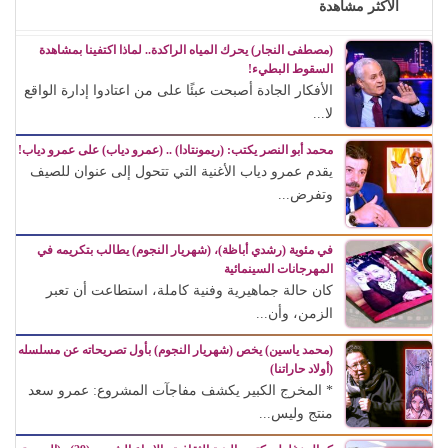
الأكثر مشاهدة
(مصطفى النجار) يحرك المياه الراكدة.. لماذا اكتفينا بمشاهدة
السقوط البطيء!
الأفكار الجادة أصبحت عبئًا على من اعتادوا إدارة الواقع
لا...
محمد أبو النصر يكتب: (ريمونتادا) .. (عمرو دياب) على عمرو دياب!
يقدم عمرو دياب الأغنية التي تتحول إلى عنوان للصيف
وتفرض...
في مئوية (رشدي أباظة)، (شهريار النجوم) يطالب بتكريمه في
المهرجانات السينمائية
كان حالة جماهيرية وفنية كاملة، استطاعت أن تعبر
الزمن، وأن...
(محمد ياسين) يخص (شهريار النجوم) بأول تصريحاته عن مسلسله
(أولاد حاراتنا)
* المخرج الكبير يكشف مفاجآت المشروع: عمرو سعد
منتج وليس...