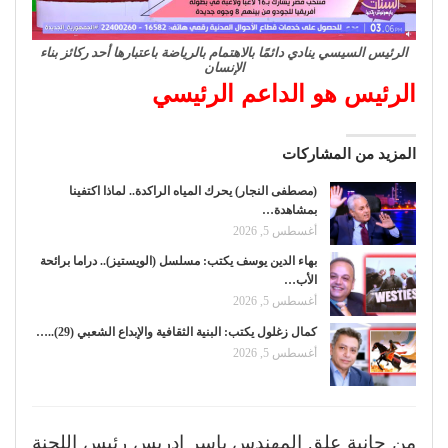
الرئيس السيسي ينادي دائمًا بالاهتمام بالرياضة باعتبارها أحد ركائز بناء
الإنسان
الرئيس هو الداعم الرئيسي
المزيد من المشاركات
(مصطفى النجار) يحرك المياه الراكدة.. لماذا اكتفينا
بمشاهدة…
أغسطس 5, 2026
بهاء الدين يوسف يكتب: مسلسل (الويستيز).. دراما برائحة
الأب…
أغسطس 5, 2026
كمال زغلول يكتب: البنية الثقافية والإبداع الشعبي (29)..…
أغسطس 5, 2026
من جانبة علق المهندس ياسر إدريس رئيس اللجنة