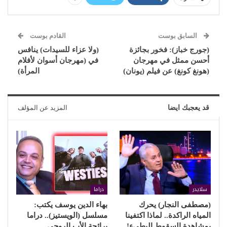
السابق بوست
القادم بوست
(جورج خباز): فخور بجائزة
(ولا عزاء للسيدات) ينافس
أحسن ممثل في مهرجان
في (مهرجان أسوان لأفلام
(هونغ كونغ) عن فيلم (يونان)
المرأة)
قد يعجبك ايضا
المزيد عن المؤلف
سلايدر
دراما
(مصطفى النجار) يحرك
بهاء الدين يوسف يكتب:
المياه الراكدة.. لماذا اكتفينا
مسلسل (الويستيز).. دراما
بمشاهدة السقوط البطيء!
برائحة الأب الروحي