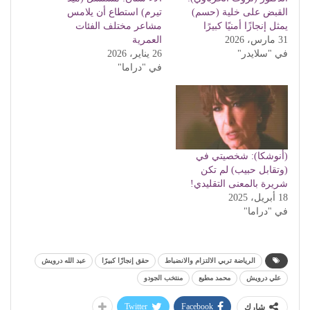
القبض على خلية (حسم)
تيرم) استطاع أن يلامس
يمثل إنجازًا أمنيًا كبيرًا
مشاعر مختلف الفئات
31 مارس، 2026
العمرية
في "سلايدر"
26 يناير، 2026
في "دراما"
(أنوشكا): شخصيتي في
(وتقابل حبيب) لم تكن
شريرة بالمعنى التقليدي!
18 أبريل، 2025
في "دراما"
الرياضة تربي الالتزام والانضباط
حقق إنجازًا كبيرًا
عبد الله درويش
علي درويش
محمد مطيع
منتخب الجودو
Twitter
Facebook
شارك