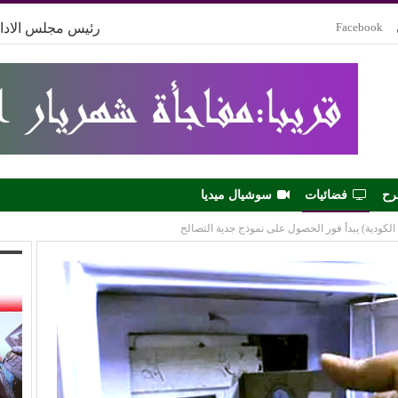
Facebook
رئيس مجلس الادار
رح
فضائيات
سوشيال ميديا
الكودية) يبدأ فور الحصول على نموذج جدية التصالح