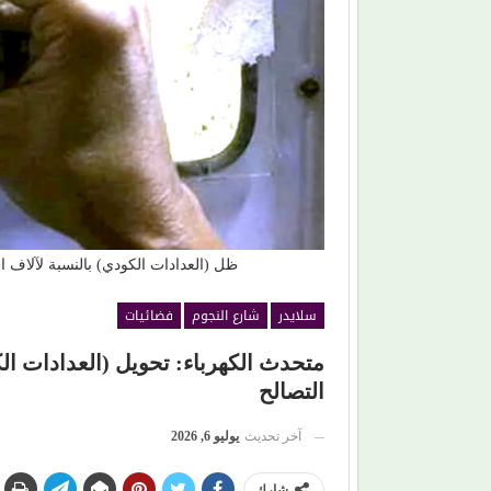
بعد أن أشعل مسارح 4 دول.. (أبو الليف) يعود إلى
(مصطفى النجار) يحرك المياه الراكدة
ديدة وخطة مختلفة
بمشاهدة السقوط البطيء!
ظل (العدادات الكودي) بالنسبة لآلاف
سلايدر
شارع النجوم
فضائيات
متحدث الكهرباء: تحويل (العدادات ال
التصالح
آخر تحديث
يوليو 6, 2026
شارك