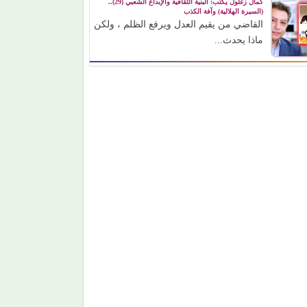
كمال زغلول يكتب: البنية الثقافية والإبداع الشعبي (29)..
(السيرة الهلالية) وآفة الكذب
القاضي من يقيم العدل ويرفع الظلم ، ولكن
ماذا يحدث...