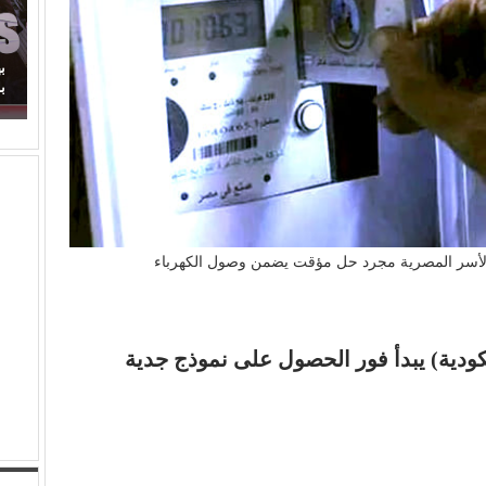
.. لماذا اكتفينا
بهاء الدين يوسف يكتب: مسلسل (الويستيز).. دراما
برائحة الأب الروحي
 الأسر المصرية مجرد حل مؤقت يضمن وصول الكهرباء
كودية) يبدأ فور الحصول على نموذج جدية