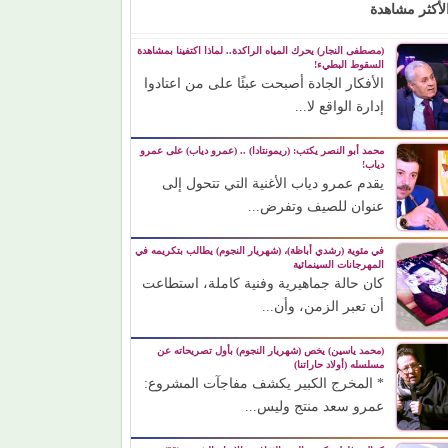
لأكثر مشاهدة
(مصطفى النجار) يحرك المياه الراكدة.. لماذا اكتفينا بمشاهدة
السقوط البطيء!
الأفكار الجادة أصبحت عبئًا على من اعتادوا
إدارة الواقع لا...
محمد أبو النصر يكتب: (ريمونتادا) .. (عمرو دياب) على عمرو
دياب!
يقدم عمرو دياب الأغنية التي تتحول إلى
عنوان للصيف وتفرض...
في مئوية (رشدي أباظة)، (شهريار النجوم) يطالب بتكريمه في
المهرجانات السينمائية
كان حالة جماهيرية وفنية كاملة، استطاعت
أن تعبر الزمن، وأن...
(محمد ياسين) يخص (شهريار النجوم) بأول تصريحاته عن
مسلسله (أولاد حاراتنا)
* المخرج الكبير يكشف مفاجآت المشروع:
عمرو سعد منتج وليس...