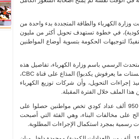
ه في الوقت نفسه لم يمنح أصحابه الشعور الكامل
نت وزارة الكهرباء والطاقة المتجددة بدء واحدة من
الكودية)، في خطوة تستهدف تحويل أكثر من مليون
 تنفيذًا لتوجيهات الحكومة بتسوية أوضاع المواطنين
حدث الرسمي باسم وزارة الكهرباء، تفاصيل هذه
الخطوة خلال مداخلة هاتفية ببرنامج (الستات ما يعرفوش يكدبوا) المذاع على قناة CBC،
فيذ إجراءات التحويل، وأن شركات توزيع الكهرباء
هذا الملف خلال الفترة المقبلة.
وأوضح أن المرحلة الأولى تشمل نحو 950 ألف عداد كودي تخص مواطنين حصلوا على
صالح على مخالفات البناء، وهي الفئة التي أصبحت
ادات رسمية بمجرد استكمال الإجراءات المطلوبة.
وأضاف أن هناك فئة أخرى تضم نحو 150 ألف من (العدادات الكودية) موجودة داخل مبانٍ