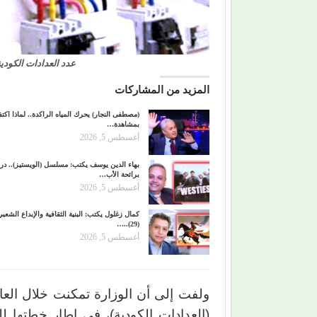
عدد العدادات الكودية في م
المزيد من المشاركات
(مصطفى النجار) يحرك المياه الراكدة.. لماذا اكتفي
بمشاهدة…
أغسطس 5, 2026
بهاء الدين يوسف يكتب: مسلسل (الويستيز).. درا
برائحة الأب…
أغسطس 5, 2026
كمال زغلول يكتب: البنية الثقافية والإبداع الشعب
(29)..…
أغسطس 5, 2026
(العدادات الكودية)، في إطار خطتها 