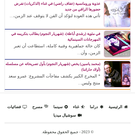
عذوبة ورومانسية (عفاف راضي) في غناء (الذكريات) تفرض
حضورها الراقي من جديد
تأتي هذه العودة لتؤكد أن الفن لا يتوقف عند الزمن،...
في مئوية (رشدي أباظة)، (شهريار النجوم) يطالب بتكريمه في
المهرجانات السينمائية
كان حالة جماهيرية وفنية كاملة، استطاعت أن تعبر
الزمن، وأن...
(محمد ياسين) يخص (شهريار النجوم) بأول تصريحاته عن مسلسله
(أولاد حاراتنا)
* المخرج الكبير يكشف مفاجآت المشروع: عمرو سعد
منتج وليس...
الرئيسية
دراما
غناء
سينما
مسرح
فضائيات
سوشيال ميديا
© 2023 - جميع الحقوق محفوظة.