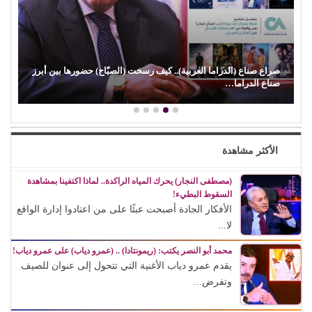
صراع صناع (الدراما العربية).. كيف رسخت (الصبّاح) حضورها بين أبرز
صناع الدراما…
الأكثر مشاهدة
(مصطفى النجار) يحرك المياه الراكدة.. لماذا اكتفينا بمشاهدة
السقوط البطيء!
الأفكار الجادة أصبحت عبئًا على من اعتادوا إدارة الواقع
لا...
محمد أبو النصر يكتب: (ريمونتادا) .. (عمرو دياب) على عمرو دياب!
يقدم عمرو دياب الأغنية التي تتحول إلى عنوان للصيف
وتفرض...