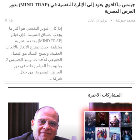
جيمس ماكافوي يعود إلى الإثارة النفسية في (MIND TRAP) بدور
العرض المصرية
محمد حبوشة
يوليو 5, 2026
0
إذا كان التوتر النفسي هو أكثر ما
يجذب عشاق السينما، فإن فيلم
(MIND TRAP) يعدهم بتجربة
مختلفة، حيث تمتزج الألغاز بالألعاب
العقلية، ويصبح الشك هو البطل
الحقيقي للأحداث، ومنذ الخميس 2
يوليو، بدأ الفيلم رحلته في دور
العرض المصرية، من خلال
شركة…
المشاركات الاخيرة