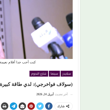
سحر رامي).. امرأة اختارت الكرامة على مطاردة
محمود حسونة يكتب
لأضواء
والأبناء ضحايا!
كنت أحب جدا أفلام نعيمة ع
سلايدر
سينما
شارع النجوم
(سولاف فواخرجي): لدي طاقة كبيرة 
آخر تحديث
أبريل 24, 2026
شارك