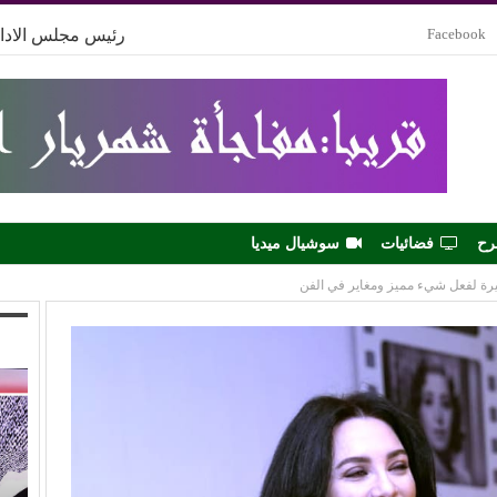
Facebook
رئيس مجلس الادار
رح
فضائيات
سوشيال ميديا
رة لفعل شيء مميز ومغاير في الفن