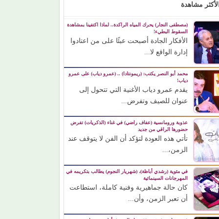
لأكثر مشاهدة
(مصطفى النجار) يحرك المياه الراكدة.. لماذا اكتفينا بمشاهدة
السقوط البطيء!
الأفكار الجادة أصبحت عبئًا على من اعتادوا
إدارة الواقع لا...
محمد أبو النصر يكتب: (ريمونتادا) .. (عمرو دياب) على عمرو
دياب!
يقدم عمرو دياب الأغنية التي تتحول إلى
عنوان للصيف وتفرض...
عذوبة ورومانسية (عفاف راضي) في غناء (الذكريات) تفرض
حضورها الراقي من جديد
تأتي هذه العودة لتؤكد أن الفن لا يتوقف عند
الزمن،...
في مئوية (رشدي أباظة)، (شهريار النجوم) يطالب بتكريمه في
المهرجانات السينمائية
كان حالة جماهيرية وفنية كاملة، استطاعت
أن تعبر الزمن، وأن...