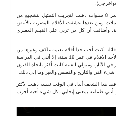
فواخرجي).
وقالت (سولاف فواخرجي) إنها في عمر 8 سنوات ذهبت لتجريب التمثيل بتشجيع من
لات ومن بعدها عشقت الأفلام المصرية بالأبيض
لة، وأضافت أن كل من تربى على الفيلم المصري
ئلة: كنت أحب جدا أفلام نعيمة عاكف وغيرها من
الأفلام التي تربينا عليها، وقد اختاروني لأحد الأفلام في عمر 18 سنة، إلا أنني في الدراسة
 الآثار، وميولي الفنية كانت أكثر باتجاه الفنون
شيء الفن والتاريخ والقصص والعبر وما إلى ذلك.
فقد هذا الشغف أبدا، في الوقت نفسه ذهبت لأكثر
عر أنني طماعة بمعنى إيجابي، كل شيء أحبه أجرب