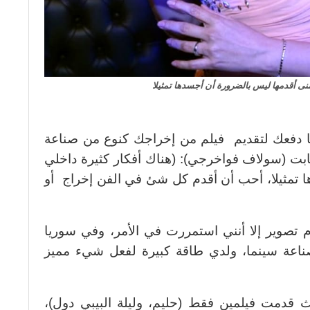
منى أقدمها ليس بالضرورة أن أجسدها تمثيلا
 دفعك لتقديم فيلم من إخراجك كنوع من صناعة
جابت (سولاف فواخرجي): (هناك أفكار كثيرة داخلي
ا تمثيلا، أحب أن أقدم كل شئ في الفن إخراج أو
صوير إلا أنني استمررت في الأمر، وفي سوريا
صناعة سينما، ولدي طاقة كبيرة لفعل شيء مميز
 قدمت فيلمين فقط (حليم، وليلة البيبي دول)،