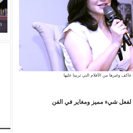
: (تحت السن).. الأهل مذنبون
(الفن) والسياسة: عندما تتحول الر
اكف وغيرها من الأفلام التي تربينا عليها
لفعل شيء مميز ومغاير في الفن