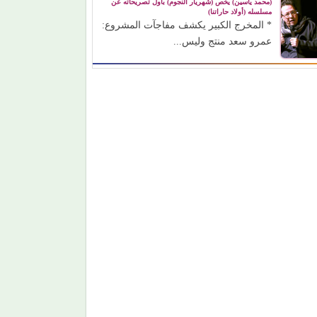
(محمد ياسين) يخص (شهريار النجوم) بأول تصريحاته عن
مسلسله (أولاد حاراتنا)
* المخرج الكبير يكشف مفاجآت المشروع:
عمرو سعد منتج وليس...