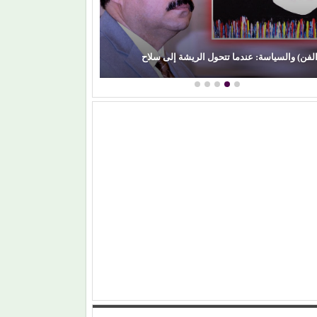
(بعد الليل).. هل يقدم (محمد الشرنوبي) أهم محطة 
يشة إلى سلاح
مشواره الفني؟