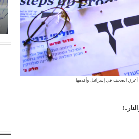
ذوبة ورومانسية (عفاف راضي) في غناء (الذكريات)
فرض حضورها الراقي من جديد
برتقان (الأبنودي
أعرق الصحف في إسرائيل وأقدمها
نار..!