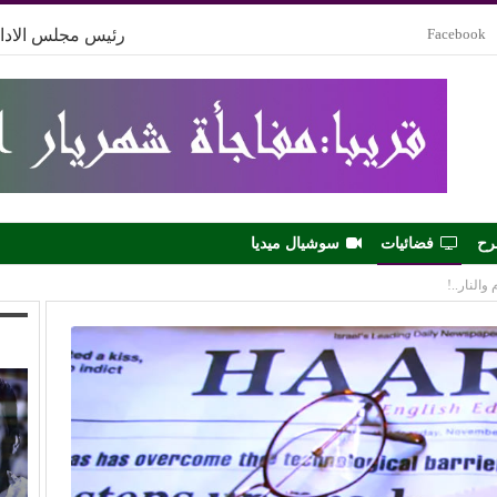
Facebook
رئيس مجلس الادار
رح
فضائيات
سوشيال ميديا
والنار..!