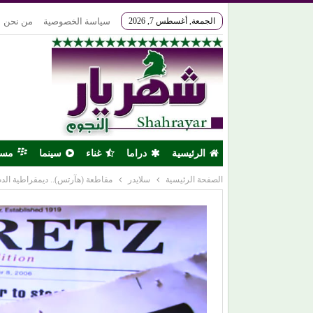
الجمعة, أغسطس 7, 2026
سياسة الخصوصية
من نحن
الرئيسية
دراما
غناء
سينما
مس
الصفحة الرئيسية
سلايدر
مقاطعة (هآرتس).. ديمقراطية الدم 