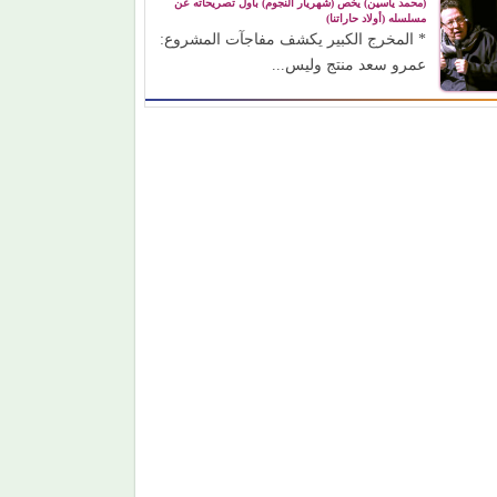
(محمد ياسين) يخص (شهريار النجوم) بأول تصريحاته عن
مسلسله (أولاد حاراتنا)
* المخرج الكبير يكشف مفاجآت المشروع:
عمرو سعد منتج وليس...