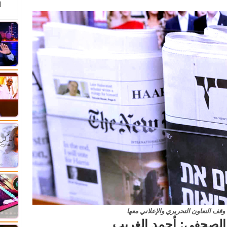
ا
قف التعاون التحريري والإعلاني معها
 الصحفي: أحمد الغريب