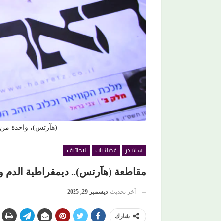
من (حمانا) إلى القلوب.. (بلقيس) تغني للأمهات في (زهر
ع
ليمون)
ت
(هآرتس)، واحدة من 
سلايدر
فضائيات
نيجاتيف
مقاطعة (هآرتس).. ديمقراطية الدم وال
آخر تحديث
ديسمبر 29, 2025
شارك