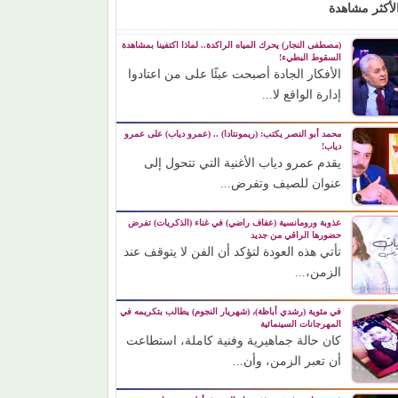
لأكثر مشاهدة
(مصطفى النجار) يحرك المياه الراكدة.. لماذا اكتفينا بمشاهدة
السقوط البطيء!
الأفكار الجادة أصبحت عبئًا على من اعتادوا
إدارة الواقع لا...
محمد أبو النصر يكتب: (ريمونتادا) .. (عمرو دياب) على عمرو
دياب!
يقدم عمرو دياب الأغنية التي تتحول إلى
عنوان للصيف وتفرض...
عذوبة ورومانسية (عفاف راضي) في غناء (الذكريات) تفرض
حضورها الراقي من جديد
تأتي هذه العودة لتؤكد أن الفن لا يتوقف عند
الزمن،...
في مئوية (رشدي أباظة)، (شهريار النجوم) يطالب بتكريمه في
المهرجانات السينمائية
كان حالة جماهيرية وفنية كاملة، استطاعت
أن تعبر الزمن، وأن...