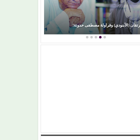
) وفراولة مصطفى حدوتة!
محمود عطية يكتب: سوق (الترند) و