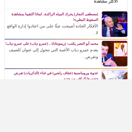
الأكثر مشاهدة
(مصطفى النجار) يحرك المياه الراكدة.. لماذا اكتفينا بمشاهدة
السقوط البطيء!
الأفكار الجادة أصبحت عبئًا على من اعتادوا إدارة الواقع
لا...
محمد أبو النصر يكتب: (ريمونتادا) .. (عمرو دياب) على عمرو دياب!
يقدم عمرو دياب الأغنية التي تتحول إلى عنوان للصيف
وتفرض...
عذوبة ورومانسية (عفاف راضي) في غناء (الذكريات) تفرض
حضورها الراقي من جديد
تأتي هذه العودة لتؤكد أن الفن لا يتوقف عند الزمن،...
في مئوية (رشدي أباظة)، (شهريار النجوم) يطالب بتكريمه في
المهرجانات السينمائية
كان حالة جماهيرية وفنية كاملة، استطاعت أن تعبر
الزمن، وأن...
(محمد ياسين) يخص (شهريار النجوم) بأول تصريحاته عن مسلسله