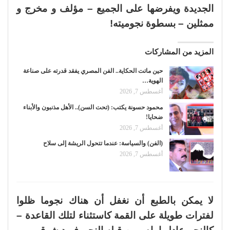
الجديدة ويفرضها على الجميع – مؤلف و مخرج و
ممثلين – بسطوة نجوميته!
المزيد من المشاركات
حين ماتت الحكاية.. الفن المصري يفقد قدرته على صناعة
الهوية…
أغسطس 7, 2026
محمود حسونة يكتب: (تحت السن).. الأهل مذنبون والأبناء
ضحايا!
أغسطس 7, 2026
(الفن) والسياسة: عندما تتحول الريشة إلى سلاح
أغسطس 7, 2026
لا يمكن بالطبع أن نغفل أن هناك نجوما ظلوا
لفترات طويلة على القمة كاستثناء لتلك القاعدة –