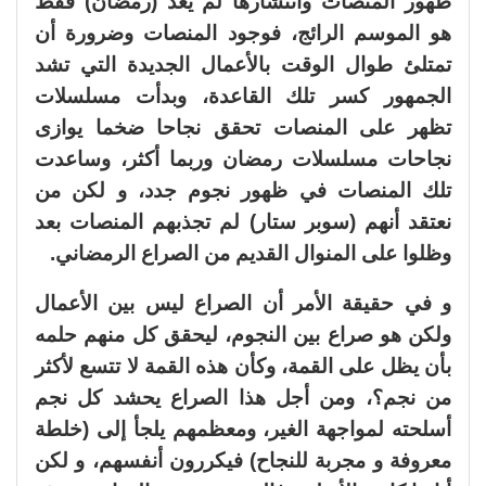
ظهور المنصات وانتشارها لم يعد (رمضان) فقط
هو الموسم الرائج، فوجود المنصات وضرورة أن
تمتلئ طوال الوقت بالأعمال الجديدة التي تشد
الجمهور كسر تلك القاعدة، وبدأت مسلسلات
تظهر على المنصات تحقق نجاحا ضخما يوازى
نجاحات مسلسلات رمضان وربما أكثر، وساعدت
تلك المنصات في ظهور نجوم جدد، و لكن من
نعتقد أنهم (سوبر ستار) لم تجذبهم المنصات بعد
وظلوا على المنوال القديم من الصراع الرمضاني.
و في حقيقة الأمر أن الصراع ليس بين الأعمال
ولكن هو صراع بين النجوم، ليحقق كل منهم حلمه
بأن يظل على القمة، وكأن هذه القمة لا تتسع لأكثر
من نجم؟، ومن أجل هذا الصراع يحشد كل نجم
أسلحته لمواجهة الغير، ومعظمهم يلجأ إلى (خلطة
معروفة و مجربة للنجاح) فيكررون أنفسهم، و لكن