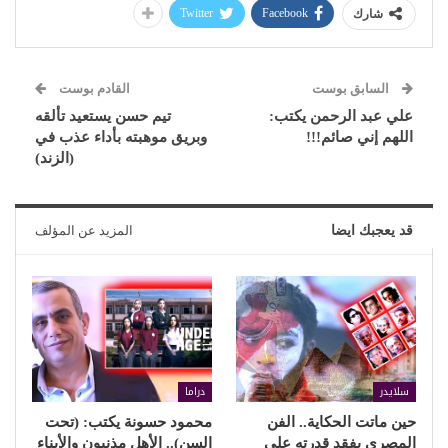
Twitter
Facebook
شارك
السابق بوست
القادم بوست
علي عبد الرحمن يكتب:
تيم حسن يستعيد تألقه
اللهم إني صائم!!!
وبريق موهبته بأداء عذب في
(الزند)
قد يعجبك ايضا
المزيد عن المؤلف
سلايدر
دراما
حين ماتت الحكاية.. الفن
محمود حسونة يكتب: (تحت
المصري يفقد قدرته على
السن).. الأهل مذنبون والأبناء