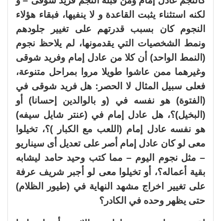
كالنجم عادل إمام ومن قبله النجم فريد شوقى – و
لكنه استثناء يثبت القاعدة و لا ينفيها، فبقاء هؤلاء
النجوم كان بسبب قدرتهم على تغيير جلودهم
ونمط الشخصيات التي يقدمونها، لم يلاحظ نجوم
(النمط الواحد) أن كلا من عادل إمام وفريد شوقى
وغيرهما ممن عاشوا طويلا مروا بمراحل متنوعة،
فعلى سبيل المثال لا الحصر: هل فريد شوقى في
(الفتوة) هو نفسه في (و بالوالدين إحسانا) أو
(البخيل)؟، هل عادل إمام في (عنتر شايل سيفه)
هو نفسه عادل إمام (اللعب مع الكبار )؟، تخيلوا
معى لو كان عادل إمام أصر على تعديل أى سيناريو
– مثل نجوم اليوم – مما كتب وحيد حامد ليشابه
بقية أعماله؟، أو تخيلوا معى لو أجبر شريف عرفة
على تغيير اخراج مشهد النهاية في (طيور الظلام)
حتى يظهر وحده في الكادر؟