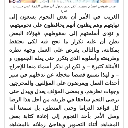
فريد شوقي عصام السيد.. كل نجم يحاول أن يعتلي القمة على حساب
غيره
الغريب في الأمر أن بعض النجوم يسعون إلى
نهايتهم وهم يظنون أنهم يحافظون على نجوميتهم،
و تؤدى أسلحتهم إلى سقوطهم، فهؤلاء البعض
يظن أن عليه تكرار ما نجح فيه لكى يحتفظ
بمكانته، وبالتالى يفرض على العمل وجهة نظره
وطريقته وأسلوبه الذى يتكرر حتى يمله الجمهور، و
الأمثلة كثيرة – و لكن لن نذكر أسماء منعا للإحراج
– و لهذا نسمع قصصا مخجلة عن تدخلهم في سير
أحداث العمل ويفرضون على المؤلفين والمخرجين
وجهات نظرهم، و يمضى المؤلف يعدل ويبدل حتى
يرضى النجم ساحقا في طريقه من أجل هذا الرضا
كل قواعد الدراما وحتى المنطق، بل سمعنا أنه
وصل الأمر بأحد النجوم إلى إعادة كتابة بعض
المشاهد أثناء التصوير ويفاجئ زملائه بالمشاهد