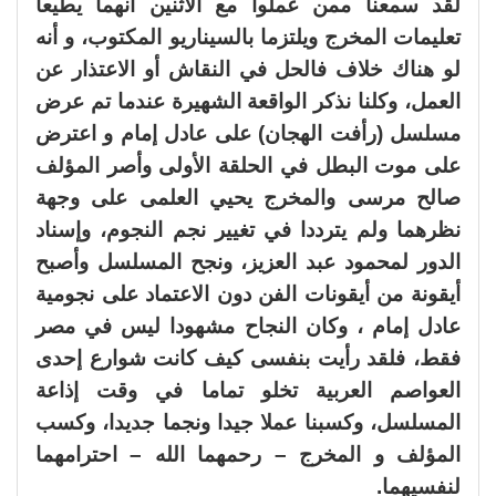
لقد سمعنا ممن عملوا مع الاثنين أنهما يطيعا
تعليمات المخرج ويلتزما بالسيناريو المكتوب، و أنه
لو هناك خلاف فالحل في النقاش أو الاعتذار عن
العمل، وكلنا نذكر الواقعة الشهيرة عندما تم عرض
مسلسل (رأفت الهجان) على عادل إمام و اعترض
على موت البطل في الحلقة الأولى وأصر المؤلف
صالح مرسى والمخرج يحيي العلمى على وجهة
نظرهما ولم يترددا في تغيير نجم النجوم، وإسناد
الدور لمحمود عبد العزيز، ونجح المسلسل وأصبح
أيقونة من أيقونات الفن دون الاعتماد على نجومية
عادل إمام ، وكان النجاح مشهودا ليس في مصر
فقط، فلقد رأيت بنفسى كيف كانت شوارع إحدى
العواصم العربية تخلو تماما في وقت إذاعة
المسلسل، وكسبنا عملا جيدا ونجما جديدا، وكسب
المؤلف و المخرج – رحمهما الله – احترامهما
لنفسيهما.