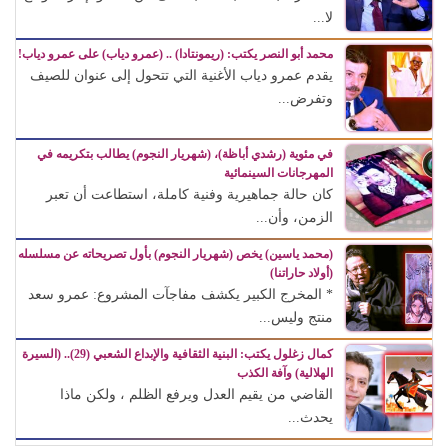
لا...
محمد أبو النصر يكتب: (ريمونتادا) .. (عمرو دياب) على عمرو دياب!
يقدم عمرو دياب الأغنية التي تتحول إلى عنوان للصيف
وتفرض...
في مئوية (رشدي أباظة)، (شهريار النجوم) يطالب بتكريمه في
المهرجانات السينمائية
كان حالة جماهيرية وفنية كاملة، استطاعت أن تعبر
الزمن، وأن...
(محمد ياسين) يخص (شهريار النجوم) بأول تصريحاته عن مسلسله
(أولاد حاراتنا)
* المخرج الكبير يكشف مفاجآت المشروع: عمرو سعد
منتج وليس...
كمال زغلول يكتب: البنية الثقافية والإبداع الشعبي (29).. (السيرة
الهلالية) وآفة الكذب
القاضي من يقيم العدل ويرفع الظلم ، ولكن ماذا
يحدث...