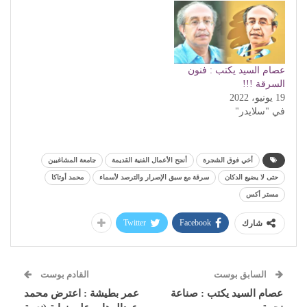
عصام السيد يكتب : فنون
السرقة !!!
19 يونيو، 2022
في "سلايدر"
أخي فوق الشجرة
أنجح الأعمال الفنية القديمة
جامعة المشاغبين
حتى لا يضيع الدكان
سرقة مع سبق الإصرار والترصد لأسماء
محمد أوتاكا
مستر أكس
Twitter
Facebook
شارك
السابق بوست
القادم بوست
عصام السيد يكتب : صناعة
عمر بطيشة : اعترض محمد