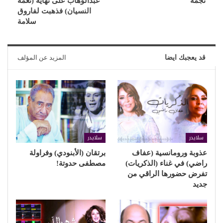
نجمة
عبدالوهاب على نهاية (نعمة
النسيان) فذهبت لفاروق
سلامة
قد يعجبك ايضا
المزيد عن المؤلف
سلايدر
سلايدر
عذوبة ورومانسية (عفاف
برتقان (الأبنودي) وفراولة
راضي) في غناء (الذكريات)
مصطفى حدوتة!
تفرض حضورها الراقي من
جديد