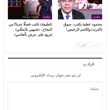
سلايدر
سلايدر
محمود عطية يكتب: سوق
(لطيفة) تكتب فصلًا جديدًا من
(الترند) واللحم الرخيص!
النجاح.. (شبهي بالمللي)
تتربع على عرش (أنغامي)
السابق
التالي
اترك رد
لن يتم نشر عنوان بريدك الإلكتروني.