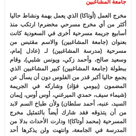
جامعة المشاغبين
مخرج العمل (أوتاكا) الذي يعمل بهمة ونشاط حاليا
أكثر من أي مخرج مسرحي مخضرم! ارتكب منذ
أسابيع جريمة مسرحية أخرى في السعودية كانت
بعنوان (جامعة المشاغبين) والاسم مقتبس من
مسرحية (مدرسة المشاغبين) لـ (عادل إمام،
وسعيد صالح، وأحمد زكي، ويونس شلبي)، وقام
ببطولة (جامعة المشاغبين) كبير المشاغبين الذي
يجمع حاليا أكبر قدر من الفلوس دون أن يسأل عن
المضمون (بيومي فؤاد) وشاركه في الجريمة
(شيماء سيف، حمدي الميرغني، أوس أوس، إيمان
السيد، عنبه، أحمد سلطان) ولأن طباخ السم لابد
من أن يتذوقه فقد شارك أيضاً بالتمثيل مخرج
المسرحية (محمد أوتاكا)! ودارت الأحداث بدلا من
المدرسة في الجامعة، وانتهت ولن يذكرها أحد