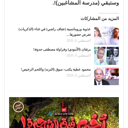
وستبقي (مدرسة المشاغبين)!.
المزيد من المشاركات
عذوبة ورومانسية (عفاف راضي) في غناء (الذكريات)
تفرض حضورها…
أغسطس 6, 2026
برتقان (الأبنودي) وفراولة مصطفى حدوتة!
أغسطس 6, 2026
محمود عطية يكتب: سوق (الترند) واللحم الرخيص!
أغسطس 6, 2026