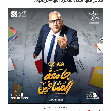
تتذكر منها شيئ بمجرد انتهاءعرضها!.
جامعة المشاغبين