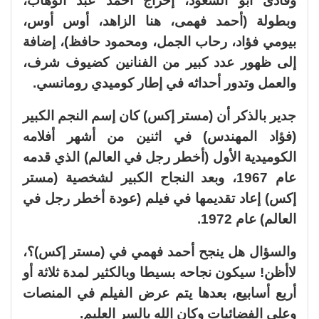
وفادى أبو السعود، إخراج أحمد عبد الوهاب،
وبطولة (أحمد فهمى، هنا الزاهد، أوس أوس،
بيومي فؤاد، رحاب الجمل، ومحمود حافظ)، إضافة
إلى ظهور عدد كبير من الفنانين كضيوف شرف،
والعمل وتدور أحداثه في إطار كوميدي رومانسي.
جدير بالذكر أن (مستر إكس) كان إسم النجم الكبير
(فؤاد المهندس) في اثنين من أشهر أفلامه
الكوميدية الأول (أخطر رجل في العالم) الذي قدمه
عام 1967، وبعد النجاح الكبير لشخصية (مستر
إكس) إعاد تقديمها في فيلم (عودة أخطر رجل في
العالم) عام 1972.
والسؤال هل ينجح أحمد فهمي في (مستر إكس)؟،
لاأظن! سيكون نجاحه بسيطا وبالكثير لمدة ثلاثة أو
أربع أسابيع، بعدها يتم عرض الفيلم في المنصات
وعلى الفضائيات وكان الله بالسر العليم.