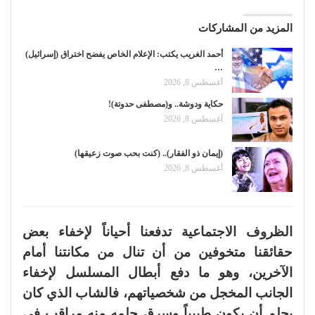
المزيد من المشاركات
أحمد الغريب يكتب: الإعلام الخاص يفضح اختراق (إسرائيل)
…
أغسطس 8, 2026
حكاية ودوشة.. و(مصطفى حدوتة)!
أغسطس 8, 2026
(إيمان ذو الفقار).. (كنت بحب صوت زعيقها)
أغسطس 8, 2026
الظروف الاجتماعية تدفعنا أحياناً لإخفاء بعض
حقائقنا متخوفين من أن تنال من مكانتنا أمام
الآخرين، وهو ما دفع أبطال المسلسل لإخفاء
الجانب المخجل من شخصياتهم، فالشاب الذي كان
يحلم أن يكون طبيباً وسرق حلمه منه مراقب في