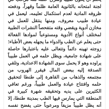
لجنة امتحانه بالثانوية العامة ظلماً وقهراً، ودفعته
ظروفه المادية لعدم استكمال تعليمه، ليعمل في
عيادة طبيب معروف، ومنها ينتقل للعمل في
مخازن أدوية ويقضي وقته متفحصاً النشرات الطبية
لمختلف أنواع الأدوية ومستوعباً لموادها الفعالة
حتى يعلم عن الطب والدواء ما يجهله بعض الأطباء؛
زوجته تهينه دائماً وتتعالى عليه باعتبارها حاصلة
على شهادة جامعية، ويظل حلمه في العمل طبيباً
يراوده وهو لا يحمل سوى الشهادة الاعدادية، وتلقي
الصدفة إليه ببعض المال فيقرر الهروب من
مجتمعه والذهاب من القاهرة إلى طنطا لتحقيق
حلمه وافتتاح عيادة والعمل طبيباً، ورغم تعافي
الكثيرين على يديه وتحقيقه شهرة كبيرة في
المنطقة التي يمارس فيها الطب بمدينة طنطا، إلا
أنه يظل طبيباً مزيفاً ومرعوباً حتى يفضح نفسه