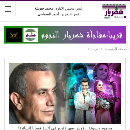
رئيس مجلس الادارة :
محمد حبوشة
رئيس التحرير :
أحمد السماحي
الصفحة الرئيسية
دراما
محمود حسونة .. (وش ضهر) نجح في إثارة قضايا إنسانية!