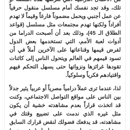
تلك، وقد تجد نفسك أمام مسلسل منقول حرفياً
عن عمل أجنبي ويحمل مضموناً فارغاً وقيماً لا تهدم
أفراداً ولكنها تهدم مجتمعات مثل مسلسل (قواعد
الطلاق الـ 45)، وذلك بعد أن أصبحت الدراما من
أدوات لعبة الأمم، التي تستخدمها بعض الدول
لفرض قيمها وقناعاتها على الآخرين أملاً في أن
تسود قيمهم في العالم ويتحول الناس إلى كائنات
تقودها غرائزها ونزواتها حتى يسهل التحكم فيهم
واقتيادهم فكرياً وسلوكياً.
لذا، عندما ترى عملاً درامياً مصرياً أو عربياً يثير جدلاً
بين الناس على مواقع التواصل الاجتماعي، وكنت
قد اتخذت قراراً بعدم مشاهدته خشية أن يكون
مثل غيره الذي ندمت على تضييع وقتك في
مشاهدته، قد يدفعك فضولك لنقض قرارك السابق