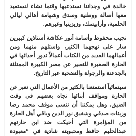
خالدة في وجداننا نستدعيها وقتما نشاء لنستعيد
معها أصالة ووطنية وصدق وشهامة أهالي ليالي
الحلمية، وأرابيسك، وزيزينيا وغيرهم.
نجيب محفوظ وأسامة أنور عكاشة أستاذين كبيرين
سار على نهجهما الكثير، واستلهم منهما ومن
أعمالهما العديد من الكتاب أعمالاً تدور أحداثها في
الحارة الصغيرة للتعبير عن مصر الكبيرة الممتلئة
بالجدعنة والرجولة والتضحية عبر التاريخ.
سينمائياً استمتعنا بالكثير من الأعمال التي تعبر عن
الحارة ومواقف أبنائها تجاه بعضهم في وقت
الضيق، وهل يمكننا أن ننسى موقف محمد رضا
وزينات صدقي وشفيق نور الدين وباقي أهل الحارة
من المؤامرة التي أحيكت ضد ابن حارتهم
عبدالحليم حافظ ومحبوبته شادية في “معبودة