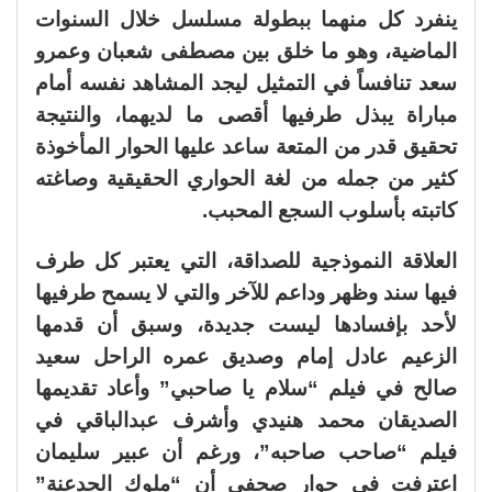
ينفرد كل منهما ببطولة مسلسل خلال السنوات
الماضية، وهو ما خلق بين مصطفى شعبان وعمرو
سعد تنافساً في التمثيل ليجد المشاهد نفسه أمام
مباراة يبذل طرفيها أقصى ما لديهما، والنتيجة
تحقيق قدر من المتعة ساعد عليها الحوار المأخوذة
كثير من جمله من لغة الحواري الحقيقية وصاغته
كاتبته بأسلوب السجع المحبب.
العلاقة النموذجية للصداقة، التي يعتبر كل طرف
فيها سند وظهر وداعم للآخر والتي لا يسمح طرفيها
لأحد بإفسادها ليست جديدة، وسبق أن قدمها
الزعيم عادل إمام وصديق عمره الراحل سعيد
صالح في فيلم “سلام يا صاحبي” وأعاد تقديمها
الصديقان محمد هنيدي وأشرف عبدالباقي في
فيلم “صاحب صاحبه”، ورغم أن عبير سليمان
اعترفت في حوار صحفي أن “ملوك الجدعنة”