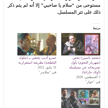
مستوحى من “سلام يا صاحبي” إلا أنه لم يتم ذكر
ذلك على تتر المسلسل.
مرتبط
(محمد ياسين) يخص
عمرو أديب يحتفي بـ (ملوك
(شهريار النجوم) بأول
البلطجة) بطريقة استفزازية
تصريحاته عن مسلسله
31 مايو، 2021
(أولاد حاراتنا)
في "سلايدر"
3 أغسطس، 2026
في "حوار"