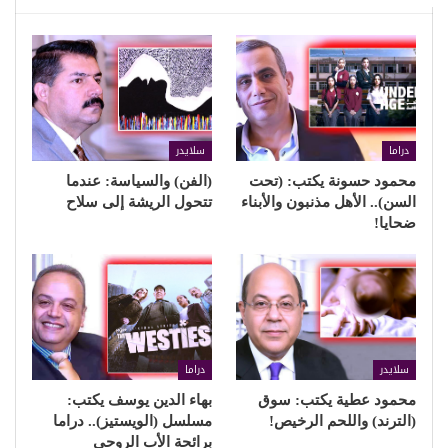
دراما
سلايدر
محمود حسونة يكتب: (تحت
(الفن) والسياسة: عندما
السن).. الأهل مذنبون والأبناء
تتحول الريشة إلى سلاح
ضحايا!
سلايدر
دراما
محمود عطية يكتب: سوق
بهاء الدين يوسف يكتب:
(الترند) واللحم الرخيص!
مسلسل (الويستيز).. دراما
برائحة الأب الروحي