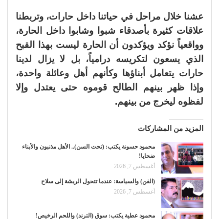
عشنا خلال مراحل في حياتنا داخل حارات، وتربطنا
علاقات كثيرة بأصدقاء شبوا وشابوا داخل الحارة،
وواقعياً نؤكد ويؤكدون أن الحارة ليست بهذا القبح
الذي يسعون لتكريسه درامياً، بل لا يزال لدينا
حارات يتعامل أبناؤها وكأنهم أهل وعائلة واحدة،
وإذا ظهر بينهم الطالح قوموه حتى يعتدل وإلا
لفظوه ليخرج من بينهم.
المزيد من المشاركات
محمود حسونة يكتب: (تحت السن).. الأهل مذنبون والأبناء
ضحايا!
أغسطس 7, 2026
(الفن) والسياسة: عندما تتحول الريشة إلى سلاح
أغسطس 7, 2026
محمود عطية يكتب: سوق (الترند) واللحم الرخيص!