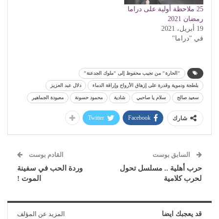
25 ملاحظة أولية على دراما
رمضان 2021
19 أبريل، 2021
في "دراما"
"الحارة" من نجيب محفوظ إلى "ملوك الجدعنة"
بلطجة ودموية وقدرة على إزهاق الأرواح وإراقة الدماء
دلال عبد العزيز
سعيد صالح
سلام يا صاحبي
شادية
محمود حسونة
معبودة الجماهير
Twitter
Facebook
شارك
السابق بوست
القادم بوست
حرب أهلية .. مسلسل تحول
وردة الحب في سفينة
لحرب كلامية
الموت !
قد يعجبك ايضا
المزيد عن المؤلف