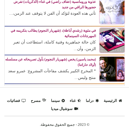
عذوبة ورومانسية (عفاف راضي) في غناء (الذكريات) تفرض
حضورها الراقي من جديد
تأتي هذه العودة لتؤكد أن الفن لا يتوقف عند الزمن،...
في مئوية (رشدي أباظة)، (شهريار النجوم) يطالب بتكريمه في
المهرجانات السينمائية
كان حالة جماهيرية وفنية كاملة، استطاعت أن تعبر
الزمن، وأن...
(محمد ياسين) يخص (شهريار النجوم) بأول تصريحاته عن مسلسله
(أولاد حاراتنا)
* المخرج الكبير يكشف مفاجآت المشروع: عمرو سعد
منتج وليس...
الرئيسية
دراما
غناء
سينما
مسرح
فضائيات
سوشيال ميديا
© 2023 - جميع الحقوق محفوظة.