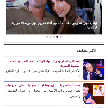
(باميلا نون) تنجو من حادث مأساوي أثناء تصوير (فيزا) ورسالة مؤثرة
لوالدتها…
الأكثر مشاهدة
(مصطفى النجار) يحرك المياه الراكدة.. لماذا اكتفينا بمشاهدة
السقوط البطيء!
الأفكار الجادة أصبحت عبئًا على من اعتادوا إدارة الواقع
لا...
محمد أبو النصر يكتب: (ريمونتادا) .. (عمرو دياب) على عمرو دياب!
يقدم عمرو دياب الأغنية التي تتحول إلى عنوان للصيف
وتفرض...