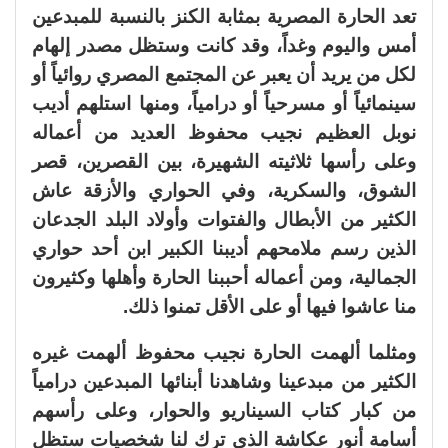
تعد الحارة المصرية بمثابة الكنز بالنسبة للمبدعين
أمس واليوم وغداً، وقد كانت وستظل مصدر إلهام
لكل من يريد أن يعبر عن المجتمع المصري روائياً أو
سينمائياً أو مسرحياً أو درامياً، ومنها استلهم أديب
نوبل العظيم نجيب محفوظ العديد من أعماله
وعلى رأسها ثلاثيته الشهيرة، بين القصرين، قصر
الشوق، والسكرية، وفي الحواري والأزقة عاش
الكثير من الأبطال والفتوات وأولاد البلد الجدعان
الذين رسم ملامحهم أديبنا الكبير ابن أحد حواري
الجمالية، ومن أعماله أحببنا الحارة وأهلها وكثيرون
منا عاشوا فيها أو على الأقل تمنوا ذلك.
ومثلما ألهمت الحارة نجيب محفوظ ألهمت غيره
الكثير من مبدعينا وشاهدنا أبنائها المبدعين درامياً
من كبار كتاب السيناريو والحوار، وعلى رأسهم
أسامة أنور عكاشة الذي ترك لنا شخصيات ستظل