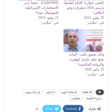
(قصي خولي): افتتاح أولمبياد
(CyberWell).. حينما تدير
باريس 2024 (مقرف) وغير
الاستخبارات الإسرائيلية
أخلاقي!
السوشيال ميديا!
28 يوليو، 2024
23 يوليو، 2024
في "سلايدر"
في "سلايدر"
وائل شفيق يكتب: النيابة
تفتح ملف (إيدي كوهين)،
والرواية المكذوبة!
29 مايو، 2026
في "سلايدر"
أبلة فاهيتا
السذاجة (كوين)
ذا كراون
في بيتنا روبوت
ما وراء الطبيعة
نتفليكس
Twitter
Facebook
شارك