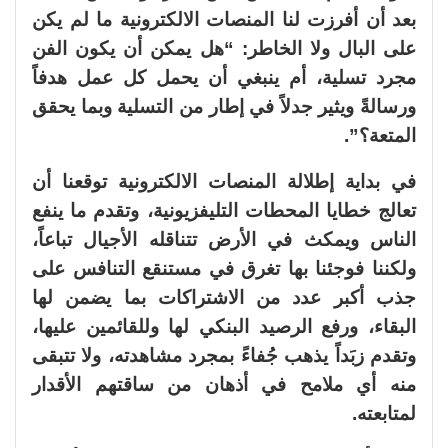
بعد أن أفرزت لنا المنصات الالكترونية ما لم يكن
على البال ولا الخاطر: “هل يمكن أن يكون الفن
مجرد تسلية، أم ينبغي أن يحمل كل عمل هدفاً
ورسالةً ويثير جدلاً في إطار من التسلية وبما يحقق
المتعة؟”.
في بداية إطلالة المنصات الالكترونية توقعنا أن
تعالج خطايا المحطات التليفزيونية، وتقدم ما ينفع
الناس ويمكث في الأرض تتناقله الأجيال تباعاً،
ولكننا فوجئنا بها تغرق في مستنقع التنافس على
جذب أكبر عدد من الاشتراكات بما يضمن لها
البقاء، ورفع الرصيد البنكي لها وللقائمين عليها،
وتقدم زبَداً يذهب جُفاءً بمجرد مشاهدته، ولا تتبقى
منه أي ملامح في أذهان من ساقتهم الأقدار
لمتابعته.