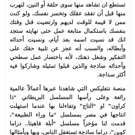
تستطع ان تشاهد منها سوى حلقة أو اثنين، لتهرب
منها قبل أن تفقد عقلك وتخسر نفسك، ولو كنت
ممن لا قيمة للوقت لديهم وارتضيت قتل وقتك
بنفسك باستكمال متابعة عمل حتى نهايته ستجد
انك قد نسيت اسمه بعد أيام، ونسيت أحداثه
وأبطاله، والسبب أنه عجز عن تلبية حقك على
التفكير وشغل ذهنك، لأنه باختصار عمل سطحي
وأحداثه ساذجة والذين قبلوا تمثيله وشاركوا فيه
أكثر سذاجة.
منصة نتفليكس التي شاهدنا عبرها أعمالاً عالمية
رائعة وعلى رأسها المسلسل البريطاني “ذا
كراون” او “التاج” وتفاءلنا بها عندما استهلت
انتاجها في مصر بمسلسل “ما وراء الطبيعة”،
قدمت لنا مؤخراً مسلسل “أبلة فاهيتا.. دراما
كوين”، دراما ساذجة تستغفل الناس، وبها وبأمثالها