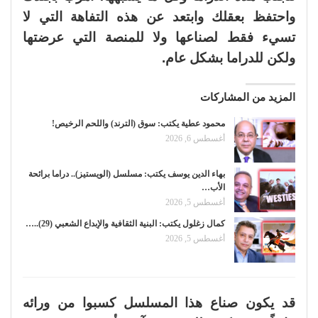
واحتفظ بعقلك وابتعد عن هذه التفاهة التي لا
تسيء فقط لصناعها ولا للمنصة التي عرضتها
ولكن للدراما بشكل عام.
المزيد من المشاركات
محمود عطية يكتب: سوق (الترند) واللحم الرخيص!
أغسطس 6, 2026
بهاء الدين يوسف يكتب: مسلسل (الويستيز).. دراما برائحة
الأب…
أغسطس 5, 2026
كمال زغلول يكتب: البنية الثقافية والإبداع الشعبي (29)..…
أغسطس 5, 2026
قد يكون صناع هذا المسلسل كسبوا من ورائه