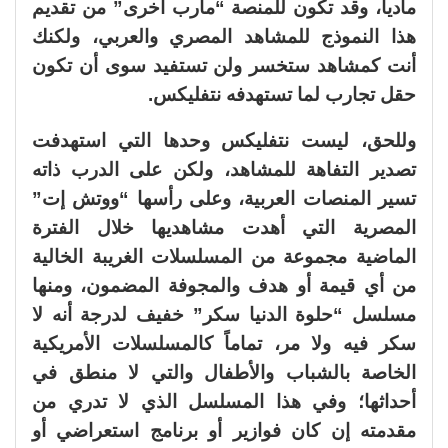
مادياً، وقد تكون للمنصة “مآرب أخرى” من تقديم
هذا النموذج للمشاهد المصري والعربي، ولكنك
أنت كمشاهد ستخسر ولن تستفيد سوى أن تكون
حقل تجارب لما تستهدفه نتفليكس.
وللحق، ليست نتفليكس وحدها التي استهدفت
تصدير التفاهة للمشاهد، ولكن على الدرب ذاته
تسير المنصات العربية، وعلى رأسها “ووتش إت”
المصرية التي أهدت مشاهديها خلال الفترة
الماضية مجموعة من المسلسلات الغريبة الخالية
من أي قيمة أو هدف والمجوفة المضمون، ومنها
مسلسل “حلوة الدنيا سكر” خفيف لدرجة أنه لا
سكر فيه ولا مر، تماماً كالمسلسلات الأمريكية
الخاصة بالشباب والأطفال والتي لا منطق في
أحداثها؛ وفي هذا المسلسل الذي لا تدري من
مقدمته إن كان فوازير أو برنامج استعراضي أو