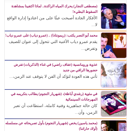
(مصطفى النجار) يحرك المياه الراكدة.. لماذا اكتفينا بمشاهدة
السقوط البطيء!
الأفكار الجادة أصبحت عبئًا على من اعتادوا إدارة الواقع
لا...
محمد أبو النصر يكتب: (ريمونتادا) .. (عمرو دياب) على عمرو دياب!
يقدم عمرو دياب الأغنية التي تتحول إلى عنوان للصيف
وتفرض...
عذوبة ورومانسية (عفاف راضي) في غناء (الذكريات) تفرض
حضورها الراقي من جديد
تأتي هذه العودة لتؤكد أن الفن لا يتوقف عند الزمن،...
في مئوية (رشدي أباظة)، (شهريار النجوم) يطالب بتكريمه في
المهرجانات السينمائية
كان حالة جماهيرية وفنية كاملة، استطاعت أن تعبر
الزمن، وأن...
(محمد ياسين) يخص (شهريار النجوم) بأول تصريحاته عن مسلسله
(أولاد حاراتنا)