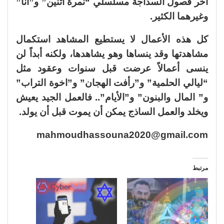
آخر فصول السذاجة مسلسلي “نمرة اتنين” و”أنا”
وغيرهما الكثير.
كل هذه الأعمال لا يستطيع المشاهد استكمال
مشاهدتها وقد ينساها وهو يشاهدها، ولكنه أبداً لن
ينسى أعمالاً عرضت قبل سنوات وعقود مثل
“ليالي الحلمية” و”رأفت الهجان” و”اخوة التراب”
و” المال والبنون” و”الأيام”.. فالعمل الجيد يعيش
ويخلد والعمل الساذج يمكن أن يموت قبل أن يولد.
mahmoudhassouna2020@gmail.com
مرتبط