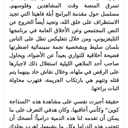
تسرق المنصة وقت المشاهدين وفلوسهم.
مسلسل حول مقدمة البرامج أبلة فاهيتا التي تجيد
الاستظراف على خلق الله، وتجيد أيضاً الخروج عن
النص المجتمعي وعن الأخلاق العامة في برنامجها
التليفزيوني، ومن خلال نتفليكس تطل على الناس
بلسان سليط وبشخصية نجمة سينمائية اضطرتها
فضيحة أخلاقية للتواري بعيداً عن الأضواء، ويحاول
صاحب أحد الملاهي الليلية استغلال ذلك لاجبارها
على الرقص في ملهاه، وخلال نقاش حاد بينهما يتم
قتله وتتهم هي بارتكاب الجريمة، فتهرب محاولة
اثبات براءتها.
حقيقة أجبرت نفسي على مشاهدة هذه “السذاجة
كوين” وكأنني أعاقبها، وكان هدفي التعرف على ما
يمكن أن تقدمه لنا هذه الدمية درامياً؛ أنصحك أن
تتجنب هذه الدراما وكل ما يشبهها، اهرب بجلدك