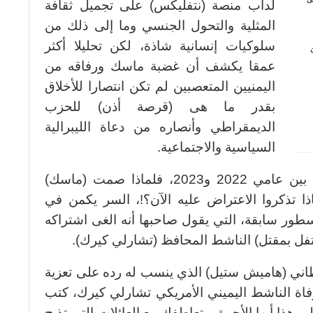
لدأب منصة (نتفليكس) على تجميل ثقافة
المثلية والتحول الجنسي وما إلى ذلك من
سلوكيات إنسانية شاذة، لكن تحليلا أكثر
عمقا يكشف أن غضبة ماسك ورفاقه من
اليمنيين المتعصبين لم تكن انتصارا للأخلاق
بقدر ما هى (قرصة أذن) للحزب
الديمقراطي وأنصاره من دعاة الليبرالية
السياسية والاجتماعية.
فمثلا المسلسل المقصود انتج وعرض بين عامي 2022 و2023، فلماذا صمت (ماسك)
ذا تذكروا الاعتراض عليه الآن؟!، السر يكمن في
سطور سابقة، التي يقول صاحبها أنه الغى اشتراكه
ل بمقتل) الناشط المحافظ (تشارلي كيرك).
اني (هاميش ستيل) الذي ينسب له رده على تعزية
فاة الناشط اليميني الأمريكي تشارلي كيرك، كتب
ى هذا أيها الأحمق.. تعاطفك مع العائلات التي تذبح