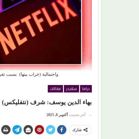
افتتاح (مهرجان
حين ماتت الحكاية.. الفن المصري يفقد قدرته على
صناعة الهوية الوطنية (1)
واحتمالية (خراب بيتها) بسبب تغر
دراما
سلايدر
مقالات
بهاء الدين يوسف: شرف (نتفليكس) و
آخر تحديث
أكتوبر 8, 2025
شارك