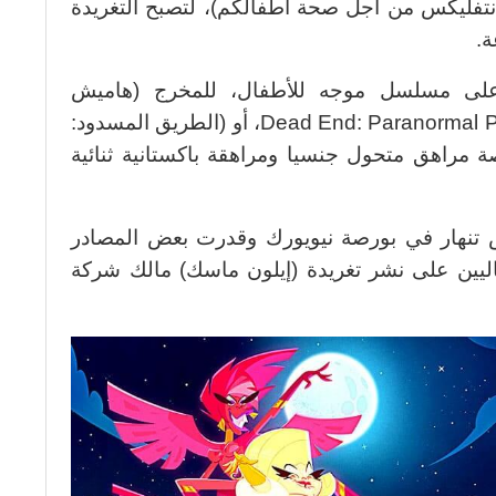
 نتفليكس من أجل صحة أطفالكم)، لتصبح التغريدة
ة.
على مسلسل موجه للأطفال، للمخرج (هاميش
ستيل)،عرضته الشبكة يحمل عنوانDead End: Paranormal Park، أو (الطريق المسدود:
ة مراهق متحول جنسيا ومراهقة باكستانية ثنائية
 تنهار في بورصة نيويورك وقدرت بعض المصادر
تاليين على نشر تغريدة (إيلون ماسك) مالك شركة