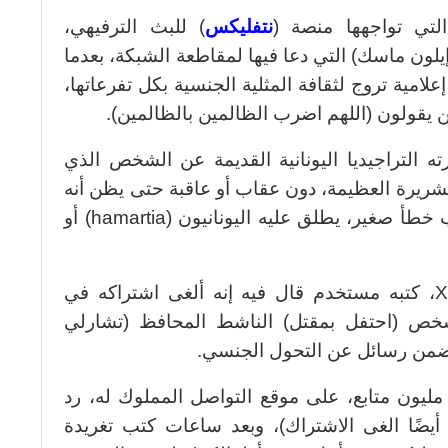
التي تواجهها منصة (
نتفليكس
) للبث الترفيهي،
يلون ماسك) التي دعا فيها لمقاطعة الشبكة، بعدما
ية تروج لثقافة المثلية الجنسية بكل تفرعاتها،
 يقولون (اللهم اضرب الظالمين بالظالمين).
ه التراجيديا اليونانية القديمة عن الشخص الذي
لشريرة العظيمة، دون عقاب أو عاقبة حتى يظن أنه
أفلت بجرائمه، لكنه يسقط أخيرا بسبب خطأ صغير، يطلق عليه اليونانيون (hamartia) أو
الأزمة بدأت من منشور على منصة X، كتبه مستخدم قال فيه إنه ألغى اشتراكه في
ص (احتفل بمقتل) الناشط المحافظ (تشارلي
تضمن رسائل عن التحول الجنسي.
إيلون ماسك) الذي يملك حوالي 180 مليون متابع، على موقع التواصل المملوك له، رد
لمة same (يعني هو أيضًا الغى الاشتراك)، وبعد ساعات كتب تغريدة