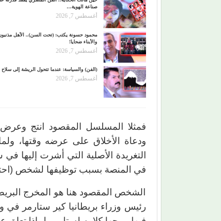
صناعة الهوية…
أغسطس 7, 2026
محمود حسونة يكتب: (تحت السن).. الأهل مذنبون
والأبناء ضحايا!
أغسطس 7, 2026
(الفن) والسياسة: عندما تتحول الريشة إلى سلاح
أغسطس 7, 2026
ودعاة الأخلاق على عرضه وقتها، ولما
التغريدة الأصلية التي أشرت إليها في 
في المنصة بسبب توظيفها لشخص (احتف
الشخص المقصود هنا هو المخرج البريط
رئيس وزراء بريطانيا كير ستارمر في و
فيها موجها كلامه لستارمر لماذا تعلق عل