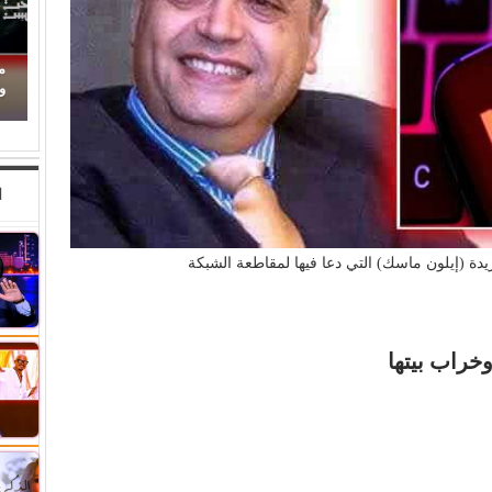
محمود حسونة يكتب: (تحت السن).. الأهل مذنبون
والأبناء ضحايا!
(
ا
يدة (إيلون ماسك) التي دعا فيها لمقاطعة الشبكة
خراب بيتها