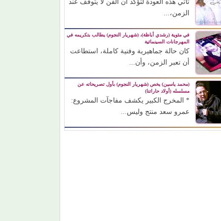
تأتي هذه العودة لتؤكد أن الفن لا يتوقف عند
الزمن،...
في مئوية (رشدي أباظة)، (شهريار النجوم) يطالب بتكريمه في
المهرجانات السينمائية
كان حالة جماهيرية وفنية كاملة، استطاعت
أن تعبر الزمن، وأن...
(محمد ياسين) يخص (شهريار النجوم) بأول تصريحاته عن
مسلسله (أولاد حاراتنا)
* المخرج الكبير يكشف مفاجآت المشروع:
عمرو سعد منتج وليس...