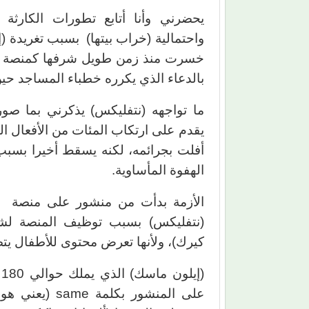
يحضرني وأنا أتابع تطورات الكارثة 
واحتمالية (خراب بيتها) بسبب تغريدة (إ
خسرت منذ زمن طويل شرفها كمنصة إعلام
بالدعاء الذي يكرره خطباء المساجد حين
ما تواجهه (نتفليكس) يذكرني بما صورت
يقدم على ارتكاب المئات من الأفعال ا
الهفوة المأساوية.
(نتفليكس) بسبب توظيف المنصة لشخ
كيرك)، ولأنها تعرض محتوى للأطفال ي
(
على المنشور بك