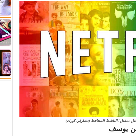
ل بمقتل) الناشط المحافظ (تشارلي كيرك)
دين يوسف