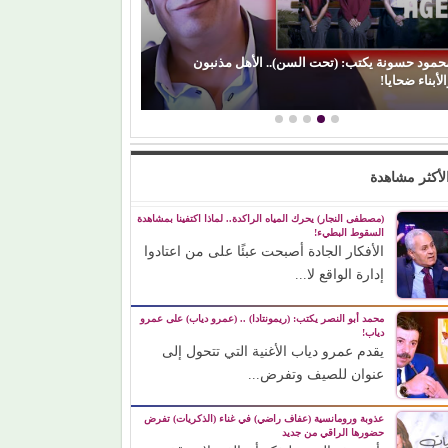
(بعد الليل).. هل 
الفن) والسياسة: عندما تتحول الريشة إلى سلاح
مشواره الفني؟
لأكثر مشاهدة
(مصطفى النجار) يحرك المياه الراكدة.. لماذا اكتفينا بمشاهدة
السقوط البطيء!
الأفكار الجادة أصبحت عبئًا على من اعتادوا
إدارة الواقع لا...
محمد أبو النصر يكتب: (ريمونتادا) .. (عمرو دياب) على عمرو
دياب!
يقدم عمرو دياب الأغنية التي تتحول إلى
عنوان للصيف وتفرض...
عذوبة ورومانسية (عفاف راضي) في غناء (الذكريات) تفرض
حضورها الراقي من جديد