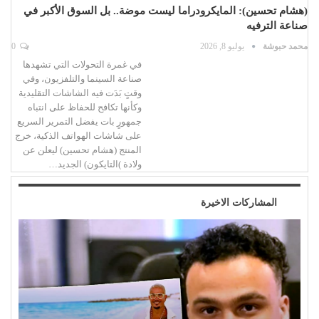
(هشام تحسين): المايكرودراما ليست موضة.. بل السوق الأكبر في
صناعة الترفيه
محمد حبوشة
يوليو 8, 2026
0
في غمرة التحولات التي تشهدها
صناعة السينما والتلفزيون، وفي
وقتٍ بَدَت فيه الشاشات التقليدية
وكأنها تكافح للحفاظ على انتباه
جمهورٍ بات يفضل التمرير السريع
على شاشات الهواتف الذكية، خرج
المنتج (هشام تحسين) ليعلن عن
ولادة )التايكون) الجديد…
المشاركات الاخيرة