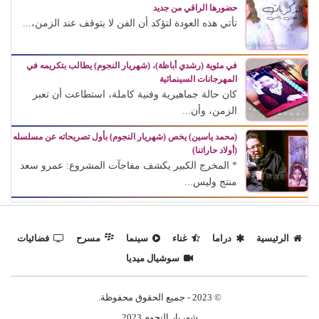
حضورها الراقي من جديد
تأتي هذه العودة لتؤكد أن الفن لا يتوقف عند الزمن،...
في مئوية (رشدي أباظة)، (شهريار النجوم) يطالب بتكريمه في
المهرجانات السينمائية
كان حالة جماهيرية وفنية كاملة، استطاعت أن تعبر
الزمن، وأن...
(محمد ياسين) يخص (شهريار النجوم) بأول تصريحاته عن مسلسله
(أولاد حاراتنا)
* المخرج الكبير يكشف مفاجآت المشروع: عمرو سعد
منتج وليس...
الرئيسية
دراما
غناء
سينما
مسرح
فضائيات
سوشيال ميديا
© 2023 - جميع الحقوق محفوظة.
شهريار النجوم 2023