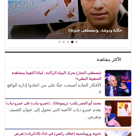
حكاية ودوشة.. و(مصطفى حدوتة)!
الأكثر مشاهدة
(مصطفى النجار) يحرك المياه الراكدة.. لماذا اكتفينا بمشاهدة
السقوط البطيء!
الأفكار الجادة أصبحت عبئًا على من اعتادوا إدارة الواقع
لا...
محمد أبو النصر يكتب: (ريمونتادا) .. (عمرو دياب) على عمرو دياب!
يقدم عمرو دياب الأغنية التي تتحول إلى عنوان للصيف
وتفرض...
عذوبة ورومانسية (عفاف راضي) في غناء (الذكريات) تفرض