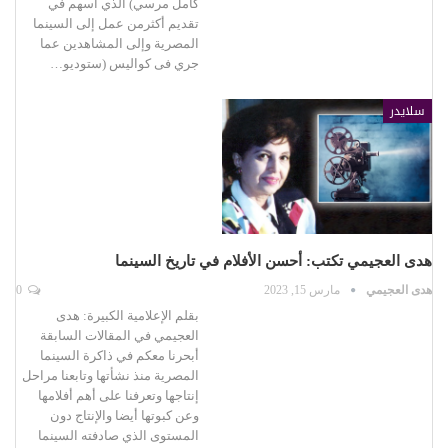
كامل مرسي) الذي أسهم في
تقديم أكثرمن عمل إلى السينما
المصرية وإلى المشاهدين عما
جري فى كواليس (ستوديو…
سلايدر
هدى العجيمي تكتب: أحسن الأفلام في تاريخ السينما
هدى العجيمي
مارس 15, 2023
0
بقلم الإعلامية الكبيرة: هدى
العجيمي في المقالات السابقة
أبحرنا معكم في ذاكرة السينما
المصرية منذ نشأتها وتابعنا مراحل
إنتاجها وتعرفنا على أهم أفلامها
وعن كبوتها أيضا والإنتاج دون
المستوى الذي صادفته السينما