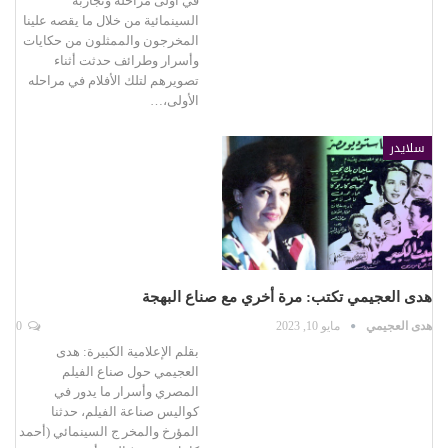
في أولى مراحله وتجاربه
السينمائية من خلال ما يقصه علينا
المخرجون والممثلون من حكايات
وأسرار وطرائف حدثت أثناء
تصويرهم لتلك الأفلام في مراحله
الأولى،…
سلايدر
هدى العجيمي تكتب: مرة أخري مع صناع البهجة
هدى العجيمي
مايو 10, 2023
0
بقلم الإعلامية الكبيرة: هدى
العجيمي حول صناع الفيلم
المصري وأسرار ما يدور في
كواليس صناعة الفيلم، حدثنا
المؤرخ والمخر ج السينمائي (أحمد