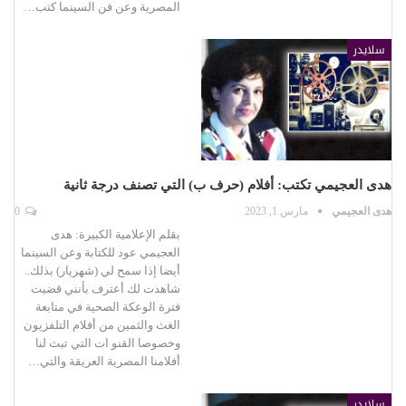
المصرية وعن فن السينما كتب…
سلايدر
هدى العجيمي تكتب: أفلام (حرف ب) التي تصنف درجة ثانية
هدى العجيمي
مارس 1, 2023
0
بقلم الإعلامية الكبيرة: هدى
العجيمي عود للكتابة وعن السينما
أيضا إذا سمح لي (شهريار) بذلك..
شاهدت لك أعترف بأنني قضيت
فترة الوعكة الصحية في متابعة
الغث والثمين من أفلام التلفزيون
وخصوصا القنو ات التي تبث لنا
أفلامنا المصرية العريقة والتي…
سلايدر