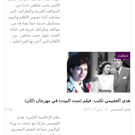
الكبير يحيى شاهين عددا من
المواقف الغريبه والطرائف التي
صادفته أثناء تصوير الأفلام واليوم
يستكمل حديثه عما يصادفه من
مواقف وطرائف غريبة في حياته
الفنية. يقول يحيى شاهين : من
الأفلام التي أعتز بها كثيرا فيلم…
سلايدر
هدى العجيمي تكتب: فيلم (ست البيت) في مهرجان (كان)
هدى العجيمي
مايو 17, 2023
0
بقلم الإعلامية الكبيرة: هدى
العجيمي مازلنا مع مايحد ث وراء
كواليس صناعة الفيلم المصري،