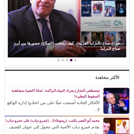
صراع صناع (الدراما العربية).. كيف رسخت (الصبّاح) حضورها بين أبرز
صناع الدراما…
الأكثر مشاهدة
(مصطفى النجار) يحرك المياه الراكدة.. لماذا اكتفينا بمشاهدة
السقوط البطيء!
الأفكار الجادة أصبحت عبئًا على من اعتادوا إدارة الواقع
لا...
محمد أبو النصر يكتب: (ريمونتادا) .. (عمرو دياب) على عمرو دياب!
يقدم عمرو دياب الأغنية التي تتحول إلى عنوان للصيف
وتفرض...