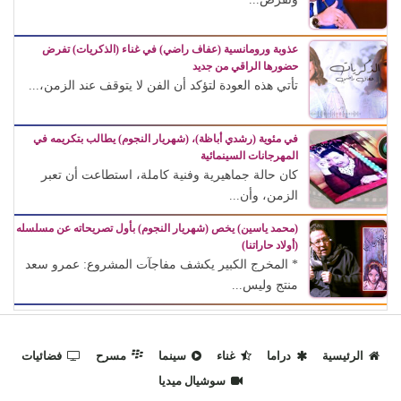
عذوبة ورومانسية (عفاف راضي) في غناء (الذكريات) تفرض
حضورها الراقي من جديد
تأتي هذه العودة لتؤكد أن الفن لا يتوقف عند الزمن،...
في مئوية (رشدي أباظة)، (شهريار النجوم) يطالب بتكريمه في
المهرجانات السينمائية
كان حالة جماهيرية وفنية كاملة، استطاعت أن تعبر
الزمن، وأن...
(محمد ياسين) يخص (شهريار النجوم) بأول تصريحاته عن مسلسله
(أولاد حاراتنا)
* المخرج الكبير يكشف مفاجآت المشروع: عمرو سعد
منتج وليس...
الرئيسية
دراما
غناء
سينما
مسرح
فضائيات
سوشيال ميديا