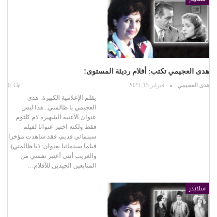
هدى العجيمي تكتب: أفلام رديئة المستوى!
هدى العجيمي
فبراير 15, 2023
0
بقلم الإعلامية الكبيرة: هدى
العجيمي يا ظالمني.. هذا ليس
عنوان الأغنية الشهيرة لام كلثوم
فقط ولكنه اختير عنوانا لفيلم
سينمائي قديم، فقد شاهدت مؤخرا
فيلما سينمائيا بعنوان: (يا ظالمني)
والغريب أنني أعتبر نفسي من
المتابعين الجيدين للأفلام…
سلايدر