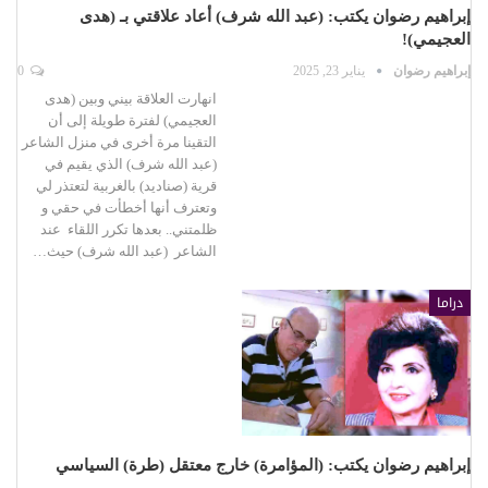
إبراهيم رضوان يكتب: (عبد الله شرف) أعاد علاقتي بـ (هدى
العجيمي)!
إبراهيم رضوان
يناير 23, 2025
0
انهارت العلاقة بيني وبين (هدى
العجيمي) لفترة طويلة إلى أن
التقينا مرة أخرى في منزل الشاعر
(عبد الله شرف) الذي يقيم في
قرية (صناديد) بالغربية لتعتذر لي
وتعترف أنها أخطأت في حقي و
ظلمتني.. بعدها تكرر اللقاء عند
الشاعر (عبد الله شرف) حيث…
دراما
إبراهيم رضوان يكتب: (المؤامرة) خارج معتقل (طرة) السياسي