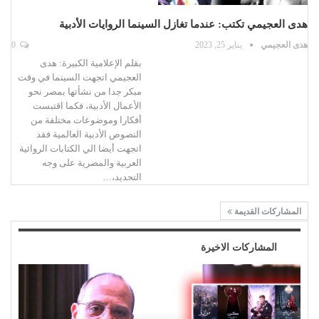
هدى العجيمي تكتب: عندما تغازل السينما الروايات الأدبية
هدى العجيمي
يناير 25, 2023
0
بقلم الإعلامية الكبيرة: هدى
العجيمي اتجهت السينما في وقت
مبكر جدا من نشأتها بمصر نحو
الأعمال الأدبية، فكما اقتبست
أفكارا وموضوعات مختلفة من
النصوص الأدبية العالمية فقد
اتجهت أيضا الي الكتابات الروائية
العربية والمصرية على وجه
التحديد،…
المشاركات القديمة
المشاركات الاخيرة