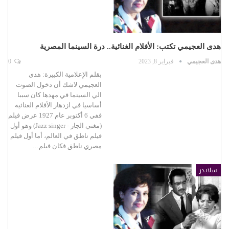
هدى العجيمي تكتب: الأفلام الغنائية.. درة السينما المصرية
هدى العجيمي
فبراير 8, 2023
0
بقلم الإعلامية الكبيرة: هدى
العجيمي لاشك أن دخول الصوت
الي السينما في مهدها كان سببا
أساسيا في ازدهار الأفلام الغنائية
ففي 6 أكتوبر عام 1927 عرض فيلم
(مغني الجاز - Jazz singer) وهو أول
فيلم ناطق في العالم، أما أول فيلم
مصري ناطق فكان فيلم…
سلايدر