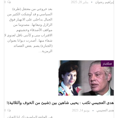
إبراهيم رضوان
يناير 20, 2025
0
بعد خروجي من معتقل (طرة)
السياسي و قد أوشكت الكثير من
الجبال بداخلى على الانهيار فوق
الزلازل وتبعاتها.. مصدوما من
مواقف الأصدقاء وخشيتهم
الاقتراب منى و كأننى ناقل لعدوى لا
شفاء منها.. أصدرت ديوانا بعنوان
(الجنازة) يضم بعض القصائد
الرمزية…
سلايدر
هدى العجيمي تكتب : يحيى شاهين بين (شيئ من الخوف والثلاثية)!
هدى العجيمي
يونيو 14, 2023
0
في الحلقة الماضية ذكر لنا الفنان