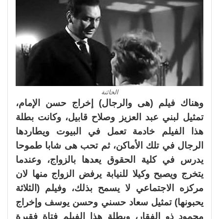
الخائنة
وهناك فيلم (هى والرجال) إخراج حسن الإمام،
تمثيل لبني عبد العزيز وصلاح قابيل، وكانت بطلة
هذا الفيلم خادمة تعمل في البيوت ويطاردها
الرجال في تلك الأماكن، ثم تحب هى شابا طموحا
يدرس في كلية الحقوق يعدها بالزواج، وعندما
يتخرج ويصبح وكيلا للنيابة يرفض الزواج منها لان
مركزه الاجتماعي لا يسمح بذلك، وفيلم (الثلاثة
يحبونها) تمثيل سعاد حسني وحسن يوسف وإخراج
محمود ذو الفقار، وبطلة هذا الفيلم فتاة فقيرة