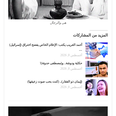
هى والرجال
المزيد من المشاركات
أحمد الغريب يكتب: الإعلام الخاص يفضح اختراق (إسرائيل)
…
أغسطس 8, 2026
حكاية ودوشة.. و(مصطفى حدوتة)!
أغسطس 8, 2026
(إيمان ذو الفقار).. (كنت بحب صوت زعيقها)
أغسطس 8, 2026