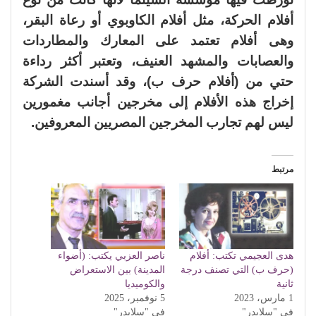
أفلام الحركة، مثل أفلام الكاوبوي أو رعاة البقر،
وهى أفلام تعتمد على المعارك والمطاردات
والعصابات والمشهد العنيف، وتعتبر أكثر رداءة
حتي من (أفلام حرف ب)، وقد أسندت الشركة
إخراج هذه الأفلام إلى مخرجين أجانب مغمورين
ليس لهم تجارب المخرجين المصريين المعروفين.
مرتبط
هدى العجيمي تكتب: أفلام
ناصر العزبي يكتب: (أضواء
(حرف ب) التي تصنف درجة
المدينة) بين الاستعراض
ثانية
والكوميديا
1 مارس، 2023
5 نوفمبر، 2025
في "سلايدر"
في "سلايدر"