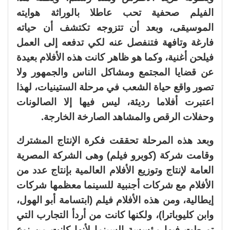
الفيلم صحفية تحب عاطلا بالوراثة هوايته
الموسيقى، وبعد أن تتزوجه تكتشف أن حياته
فارغة وتافهة فتنفصل عنه لكي تدفعه إلى العمل
فيلحن أغنية، وكما هو ظاهر كانت هذه الأفلام بعيدة
عن قضايا المجتمع ومشاكل الناس والجمهور ولا
تصور واقع حياة الشعب في مرحلة الستينيات، لهذا
اعتبرت أفلاما رديئة، ليس فيها إلا الصالونات
وحفلات الرقص والمشاهد الصارخة الخارجة.
وبعد هذه المرحلة تحققت فكرة الإنتاج المشترك
وقامت شركة (كوبرو فيلم) وهى الشركة المصرية
العامة لإنتاج وتوزيع الأفلام العالمية بإنتاج عدد من
الأفلام مع شركات أجنبية للسينما معظمها شركات
إيطالية، ومن هذه الأفلام فيلم (ابتسامة أبو الهول،
وابن كليوباترا)، ولكنها كانت من أردأ التجارب التي
تورطت فيها مؤسسة السينما لأنها كانت من نوع