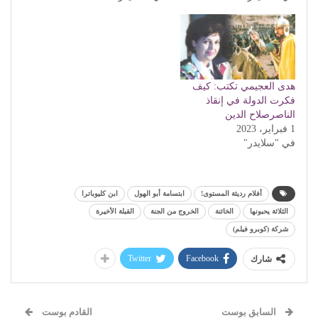
هدى العجيمي تكتب: كيف
فكرت الدولة في إنقاذ
الناصرصلاح الدين
1 فبراير، 2023
في "سلايدر"
أفلام رديئة المستوى!
ابتسامة أبو الهول
ابن كليوباترا
الثلاثة يحبونها
الخائنة
الخروج من الجنة
القبلة الأخيرة
شركة (كوبرو فيلم)
Twitter
Facebook
شارك
السابق بوست
القادم بوست