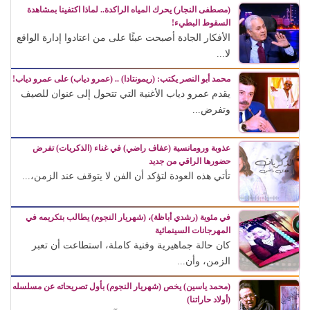
(مصطفى النجار) يحرك المياه الراكدة.. لماذا اكتفينا بمشاهدة
السقوط البطيء!
الأفكار الجادة أصبحت عبئًا على من اعتادوا إدارة الواقع
لا...
محمد أبو النصر يكتب: (ريمونتادا) .. (عمرو دياب) على عمرو دياب!
يقدم عمرو دياب الأغنية التي تتحول إلى عنوان للصيف
وتفرض...
عذوبة ورومانسية (عفاف راضي) في غناء (الذكريات) تفرض
حضورها الراقي من جديد
تأتي هذه العودة لتؤكد أن الفن لا يتوقف عند الزمن،...
في مئوية (رشدي أباظة)، (شهريار النجوم) يطالب بتكريمه في
المهرجانات السينمائية
كان حالة جماهيرية وفنية كاملة، استطاعت أن تعبر
الزمن، وأن...
(محمد ياسين) يخص (شهريار النجوم) بأول تصريحاته عن مسلسله
(أولاد حاراتنا)