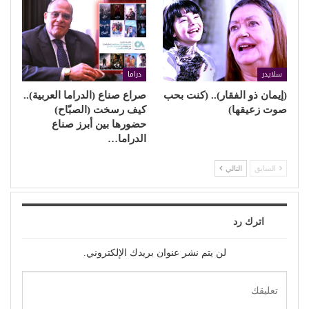
سلايدر
دراما
(إيمان ذو الفقار).. (كنت بحب
صراع صناع (الدراما العربية)..
صوت زعيقها)
كيف رسخت (الصبّاح)
حضورها بين أبرز صناع
الدراما…
السابق
التالي
اترك رد
لن يتم نشر عنوان بريدك الإلكتروني.