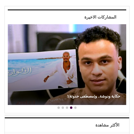
المشاركات الاخيرة
حكاية ودوشة.. و(مصطفى حدوتة)!
الأكثر مشاهدة