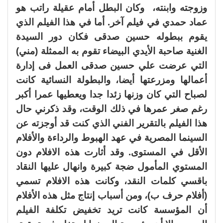
وزوجته وابنته، وكان البطل أمام عقيلة راتب هو
عماد حمدي في فيلم آخر. أما في هذا الفيلم الذي
يقوم ببطوله حسين صدقى فكان دور السيدة
الغنية صاحبة الأيدي البيضاء تقوم به الممثلة (مني)
التي عرضت علي حسين صدقى العمل فى إدارة
أعمالها ومزرعتها أيضا، والبطولة النسائية كانت
لصباح التي كان وزنها زئدا جدا ويعطيها عمرا أكبر
رغم صغر عمرها في ذلك الوقت، وقد ذكرني حال
هذا الفيلم بالتقرير الفني الذي كنت قد أوجزته عن
السينما المصرية في عهد الهبوط والرداءة والأفلام
الأقل في المستوى. وقد أثارت هذه الافلام دون
المستوي المأمول ضجة كبيرة وانهال عليها النقاد
باقسي كلمات النقد، وكانت هذه الافلام تسمي
(أفلام حرف ب)، ومن أسباب إنتاج مثل هذه الأفلام
أن المؤسسة كانت تريد تخفيض تكلفة الفيلم