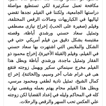
مكافحة تعمل سكرتيرة لكي تستطيع مواصلة
دراستها الجامعية، ولكننا في الفيلم نجدها تقضي
لياليها في الكباريهات وصالات الرقص المختلفة،
وفيلم (صغيرة على الحب)، إخراج نيازى مصطفي
وتمثيل سعاد حسني ورشدي أباظة، وقصته
مقتبسة بشكل دقيق من فيلم أمريكي حتي في
الشكل والملابس التي اشتهرت بها سعاد حسني
في الفيلم، وفيلم (القبلة الأخيرة)، إخراج محمود ذو
الفقار وتمثيل ماجدة، ورشدي أباظة وبطل هذا
الفيلم مخرج سينمائي سكير ويهمل زوجته فتقع
هى في غرام شاب آخر وسيم، و(الخائنة)، إخر اج
كمال الشيخ، تمثيل نادية لطفي ومحمود مرسي،
وبطل هذا الفيلم محام يهتم بعمله ويقضى نهاره
كله في المحاكم وليله في إعداد القضايا لكن زوجته
علي العكس تحب السهر والرقص والرحلات.