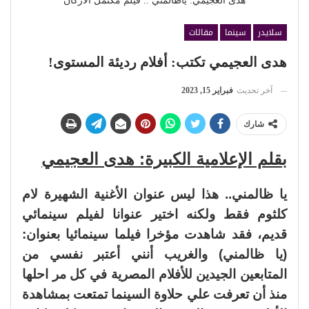
هدى العجيمي: ياظالمني .. فيلم مكتمل الأركان
سلايدر
سينما
مقالات
هدى العجيمي تكتب: أفلام رديئة المستوى!
آخر تحديث
فبراير 15, 2023
شارك
بقلم الإعلامية الكبيرة: هدى العجيمي
يا ظالمني.. هذا ليس عنوان الأغنية الشهيرة لام
كلثوم فقط ولكنه اختير عنوانا لفيلم سينمائي
قديم، فقد شاهدت مؤخرا فيلما سينمائيا بعنوان:
(يا ظالمني) والغريب أنني أعتبر نفسي من
المتابعين الجيدين للأفلام المصرية في كل مر احلها
منذ أن تعرفت علي حلاوة السينما تمتعت بمشاهدة