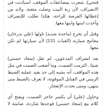
فتحي)، شعرت بمضاعفات الموقف، استأذنت في
الانصراف، لأن ربة البيت وصلت متعبة، ولابد من
إعطائها الفرصة للراحة، هكذا تعللت للإنصراف
وأخذت ابنتها وابنها معها.
وقبل أن تخرج (ماجدة شديد) ناولها (علي بدرخان)
مفاتيح سيارته (الفيات 131) لأن سيارتها لم تكن
معها.
بعد انصراف المدعوين، لم تقل (سعاد حسني)
شيئا.. التزمت الصمت، وما أصعب الصمت في مثل
هذه المواقف، أنه يشبه إلى حد بعيد عملية الضبط
الزمني في القنابل الموقوتة، لا تعرف بالضبط متى
ينتهي، ومتى يحدث الإنفجار.
وحاول (علي) أن يكسر حاجز الصمت، ويفتح أي
كلام مع (سعاد حسني) فوجدها شاردة، صامتة لا