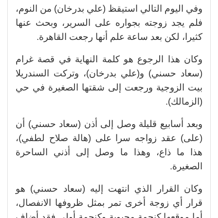
وفي اليوم التالي استيقظ (علي بدرخان) من النوم،
فلم يجد زوجته بجواره على السرير، وبحث عنها
كثيرا، لكن بعد ساعة علم أنها رجعت القاهرة.
وكان هذا الرجوع هو كلمة النهاية في قصة غرام
(سعاد حسني) و(علي بدرخان)، وتركت السندريلا
بيت الزوجية ورجعت إلى شقتها الصغيرة في حي
(الزمالك).
وبعد أسابيع قليلة وصل إلى أذن (سعاد حسني) أن
(على) عقد زواجه سرا على (هالة صلاح لطفي)،
هذا ما ذاع، وهذا ما وصل إلى أذني الساحرة
الصغيرة.
وكان القرار الذي انتهت إليه (سعاد حسني) هو
قرار أي زوجة أخرى تمر بمثل ظروفها الانفصال،
أما موقعها كنجمة محبوبة وكنجمة أولى فقد أضاف