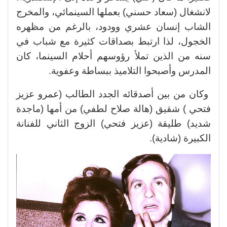
لانشغال (سعاد حسني) بعملها السينمائي، والمخرج
الشاب إنسان عشري وودود، بالرغم من مظهره
الخجول، لذا ارتبط بصداقات كثيرة مع شباب في
سنه من الذين تملأ رؤوسهم أحلام السينما، كان
المدرس وأصبحوا التلاميذ ببساطة وعفوية.
وكان من بين أصدقائه الجدد الطالب (عمرو عزيز
فتحي ) شقيق (هالة صلاح لطفي) من أمها (ماجدة
شديد) طليقة (عزيز فتحي) الزوج الثاني للفنانة
الكبيرة (شادية).