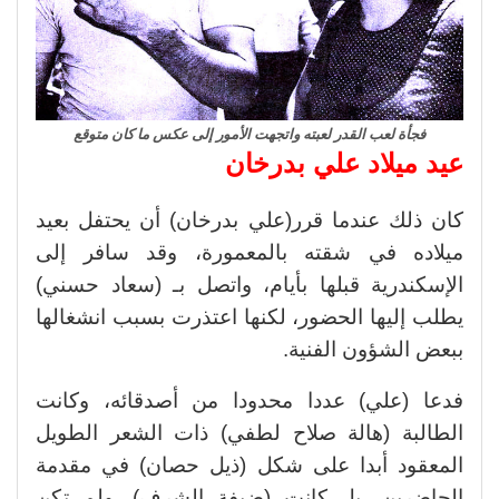
فجأة لعب القدر لعبته واتجهت الأمور إلى عكس ما كان متوقع
عيد ميلاد علي بدرخان
كان ذلك عندما قرر(علي بدرخان) أن يحتفل بعيد
ميلاده في شقته بالمعمورة، وقد سافر إلى
الإسكندرية قبلها بأيام، واتصل بـ (سعاد حسني)
يطلب إليها الحضور، لكنها اعتذرت بسبب انشغالها
ببعض الشؤون الفنية.
فدعا (علي) عددا محدودا من أصدقائه، وكانت
الطالبة (هالة صلاح لطفي) ذات الشعر الطويل
المعقود أبدا على شكل (ذيل حصان) في مقدمة
الحاضرين، بل كانت (ضيفة الشرف)، ولم تكن