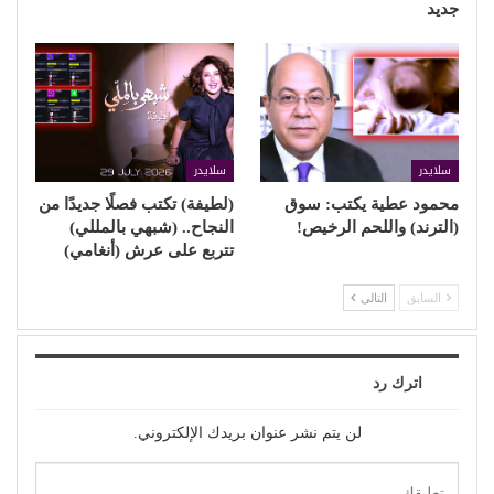
جديد
سلايدر
سلايدر
محمود عطية يكتب: سوق
(لطيفة) تكتب فصلًا جديدًا من
(الترند) واللحم الرخيص!
النجاح.. (شبهي بالمللي)
تتربع على عرش (أنغامي)
السابق
التالي
اترك رد
لن يتم نشر عنوان بريدك الإلكتروني.