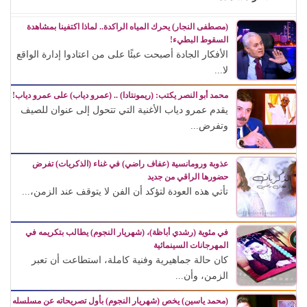
(مصطفى النجار) يحرك المياه الراكدة.. لماذا اكتفينا بمشاهدة
السقوط البطيء!
الأفكار الجادة أصبحت عبئًا على من اعتادوا إدارة الواقع
لا...
محمد أبو النصر يكتب: (ريمونتادا) .. (عمرو دياب) على عمرو دياب!
يقدم عمرو دياب الأغنية التي تتحول إلى عنوان للصيف
وتفرض...
عذوبة ورومانسية (عفاف راضي) في غناء (الذكريات) تفرض
حضورها الراقي من جديد
تأتي هذه العودة لتؤكد أن الفن لا يتوقف عند الزمن،...
في مئوية (رشدي أباظة)، (شهريار النجوم) يطالب بتكريمه في
المهرجانات السينمائية
كان حالة جماهيرية وفنية كاملة، استطاعت أن تعبر
الزمن، وأن...
(محمد ياسين) يخص (شهريار النجوم) بأول تصريحاته عن مسلسله