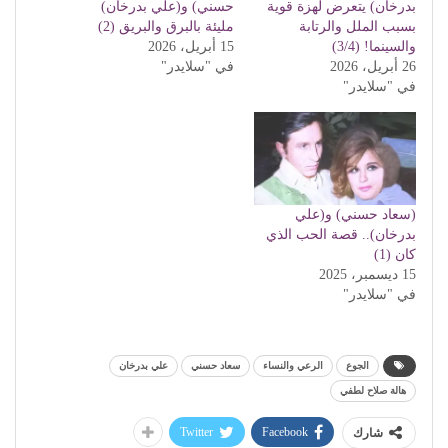
بدرخان) يتعرض لهزة قوية
حسني) و(علي بدرخان)
بسبب الملل والرتابة
مليئة بالبرق والبريق (2)
والسينما! (3/4)
15 أبريل، 2026
26 أبريل، 2026
في "سلايدر"
في "سلايدر"
(سعاد حسني) و(علي
بدرخان).. قصة الحب الذي
كان (1)
15 ديسمبر، 2025
في "سلايدر"
الجوع
الرعي والنساء
سعاد حسني
علي بدرخان
هالة صلاح لطفي
Twitter
Facebook
شارك