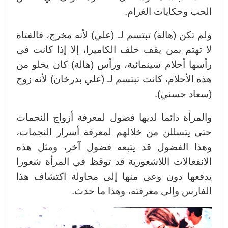
الحب وحكايات الغرام.
ولم تكن (هالة) تبتسم لـ (علي) لأنه مخرج، فالفتاة
لا تهتم بمن يقف خلف الكاميرا، إلا إذا كانت في
رأسها أحلام سينمائية، ورأس (هالة) كان يخلو من
هذه الأحلام، كانت تبتسم لـ (علي بدرخان) لأنه زوج
(سعاد حسني).
والمرأة دائما لديها فضول لمعرفة أزواج النجمات
حتى يتسللن من خلالهم لمعرفة أسرار النجمات،
وهذا الفضول قد يتبعه فضول آخر، ومثل هذه
الانفعالات اللاشعورية قد توقظ في المرأة شعورا
يدفعها دون وعي منها إلى محاولة اكتشاف هذا
الفارس وإلى معرفته، وهذا ما حدث.