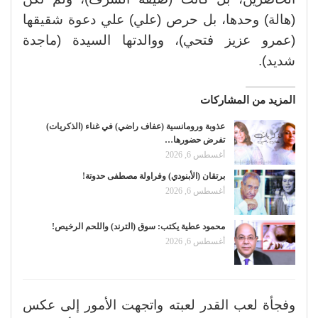
(هالة) وحدها، بل حرص (علي) علي دعوة شقيقها
(عمرو عزيز فتحي)، ووالدتها السيدة (ماجدة
شديد).
المزيد من المشاركات
عذوبة ورومانسية (عفاف راضي) في غناء (الذكريات)
تفرض حضورها…
أغسطس 6, 2026
برتقان (الأبنودي) وفراولة مصطفى حدوتة!
أغسطس 6, 2026
محمود عطية يكتب: سوق (الترند) واللحم الرخيص!
أغسطس 6, 2026
وفجأة لعب القدر لعبته واتجهت الأمور إلى عكس