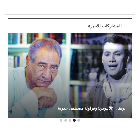
المشاركات الاخيرة
محمود عطية يكتب: سوق (الترند) واللحم الرخيص!