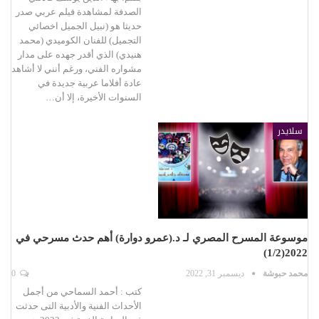
الصدفة لمشاهدة فيلم عربي صدر
حديثا هو (نبيل الجميل اخصائي
التجميل) للفنان الكوميدي (محمد
هنيدي) الذي أقدر جهده على مدار
مشواره الفني، ورغم أنني لا أشاهد
عادة أفلاما عربية جديدة في
السنوات الأخيرة، إلا أن…
سلايدر
موسوعة المسرح المصري لـ د.(عمرو دوارة) أهم حدث مسرحي في
2022(1/2)
محمد حبوشة
ديسمبر 31, 2022
0
كتب : أحمد السماحي من أجمل
الأحداث الفنية والأدبية التى حدثت