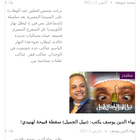
محمد حبوشة
أكتوبر 13, 2023
0
بزغت شمس (فطين عبد الوهاب)
على السينما المصرية بعد سلسلة
(إسماعيل يس في..)، ليطل نهار
الكوميديا عل المتفرج المصرى
فتسعد عيناه بجماليات جديدة
خالدة، ليطارد ضوء هذا النهار
الباسم عناكب عدة عششت في
الوجدان. عناكب فقر.. عناكب
تقلبات سياسية بين…
سلايدر
بهاء الدين يوسف يكتب: (نبيل الجميل) سقطة قبيحة لهنيدي!
بهاء الدين يوسف
مارس 1, 2023
0
بقلم: بهاء الدين يوسف قادتني