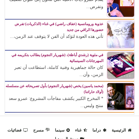
وتفرض...
عذوبة ورومانسية (عفاف راضي) في غناء (الذكريات) تفرض
حضورها الراقي من جديد
تأتي هذه العودة لتؤكد أن الفن لا يتوقف عند الزمن،...
في مئوية (رشدي أباظة)، (شهريار النجوم) يطالب بتكريمه في
المهرجانات السينمائية
كان حالة جماهيرية وفنية كاملة، استطاعت أن تعبر
الزمن، وأن...
(محمد ياسين) يخص (شهريار النجوم) بأول تصريحاته عن مسلسله
(أولاد حاراتنا)
* المخرج الكبير يكشف مفاجآت المشروع: عمرو سعد
منتج وليس...
الرئيسية
دراما
غناء
سينما
مسرح
فضائيات
سوشيال ميديا