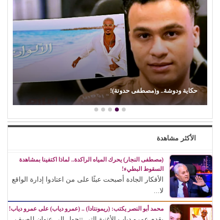
حكاية ودوشة.. و(مصطفى حدوتة)!
الأكثر مشاهدة
(مصطفى النجار) يحرك المياه الراكدة.. لماذا اكتفينا بمشاهدة
السقوط البطيء!
الأفكار الجادة أصبحت عبئًا على من اعتادوا إدارة الواقع
لا...
محمد أبو النصر يكتب: (ريمونتادا) .. (عمرو دياب) على عمرو دياب!
يقدم عمرو دياب الأغنية التي تتحول إلى عنوان للصيف