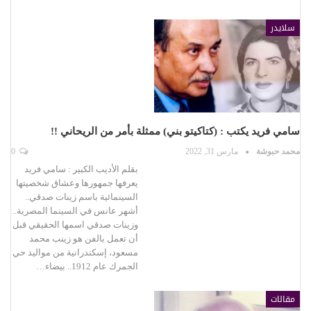
سلايدر
سامي فريد يكتب : (كتاكيتو بني) ممثلة بأمر من الريحاني !!
محمد حبوشة
مارس 31, 2022
0
بقلم الأديب الكبير : سامي فريد
يعرفها جمهورها وعشاق شخصيتها
السينمائية باسم زينات صدقي..
أشهر عانس في السينما المصرية..
وزينات صدقي اسمها الحقيقي قبل
أن تعمل بالفن هو زينب محمد
مسعود، إسكندرانية من مواليد حي
الجمرك عام 1912.. بيضاء…
مقالات