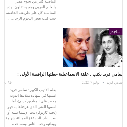
الماضية كثير من نجوم مصر
والعالم العربي وهم يحتفلون بهذه
المناسبة كل على طريقته الخاصة،
حيث كتب بعض النجوم الرجال…
سلايدر
سامي فريد يكتب : علقة الاسماعيلية جعلتها الراقصة الأولى !
سامي فريد
يوليو 7, 2022
0
بقلم الأديب الكبير : سامي فريد
اسمها في شهادة ميلادها (بدوية
محمد علي الميادين كريم)، أما
اسمها الفني الذي عرفناها به فهو
(تحية كاريوكا) بنت الإسماعيلية أو
بنت البلد (الجدعة) الممتلئة شهامة
ووطنية وحب الناس ومساعدة