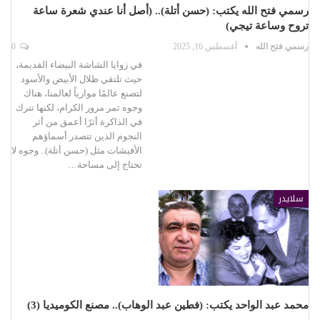
رسمي فتح الله يكتب: (حسن أتلة).. (أصل أنا عندي شعرة ساعة
تروح وساعة تيجي)
رسمي فتح الله
أغسطس 16, 2025
0
في زوايا الشاشة البيضاء القديمة،
حيث تلتقي ظلال الأبيض والأسود
لتصنع عالمًا موازياً لعالمنا، هناك
وجوه تمر مرور الكرام، لكنها تترك
في الذاكرة أثرًا أعمق من أثر
النجوم الذين تتصدر أسماؤهم
الأفيشات مثل (حسن أتلة).. وجوه لا
تحتاج إلى مساحة…
سلايدر
محمد عبد الواحد يكتب: (فطين عبد الوهاب).. مصنع الكوميديا (3)