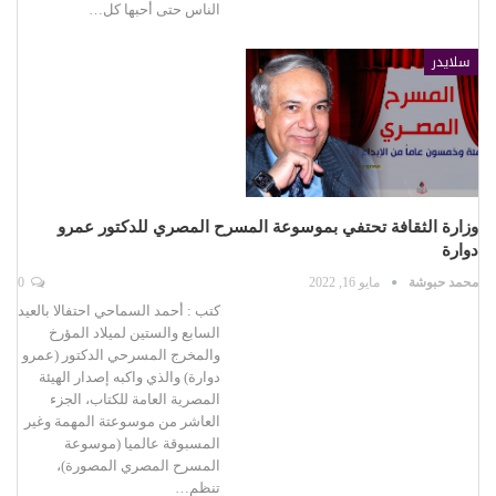
الناس حتى أحبها كل…
سلايدر
وزارة الثقافة تحتفي بموسوعة المسرح المصري للدكتور عمرو
دوارة
محمد حبوشة
مايو 16, 2022
0
كتب : أحمد السماحي احتفالا بالعيد
السابع والستين لميلاد المؤرخ
والمخرج المسرحي الدكتور (عمرو
دوارة) والذي واكبه إصدار الهيئة
المصرية العامة للكتاب، الجزء
العاشر من موسوعتة المهمة وغير
المسبوقة عالميا (موسوعة
المسرح المصري المصورة)،
تنظم…