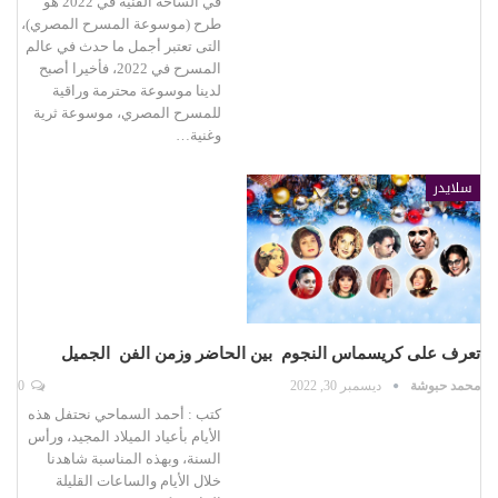
في الساحة الفنية في 2022 هو
طرح (موسوعة المسرح المصري)،
التى تعتبر أجمل ما حدث في عالم
المسرح في 2022، فأخيرا أصبح
لدينا موسوعة محترمة وراقية
للمسرح المصري، موسوعة ثرية
وغنية…
سلايدر
تعرف على كريسماس النجوم بين الحاضر وزمن الفن الجميل
محمد حبوشة
ديسمبر 30, 2022
0
كتب : أحمد السماحي نحتفل هذه
الأيام بأعياد الميلاد المجيد، ورأس
السنة، وبهذه المناسبة شاهدنا
خلال الأيام والساعات القليلة