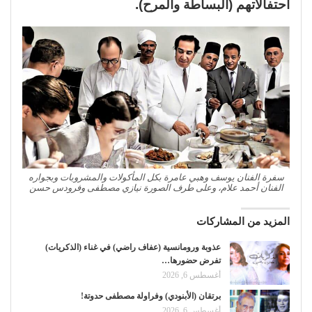
احتفالاتهم (البساطة والمرح).
سفرة الفنان يوسف وهبي عامرة بكل المأكولات والمشروبات وبجواره
الفنان أحمد علام، وعلى طرف الصورة نيازي مصطفى وفرودس حسن
المزيد من المشاركات
عذوبة ورومانسية (عفاف راضي) في غناء (الذكريات)
تفرض حضورها…
أغسطس 6, 2026
برتقان (الأبنودي) وفراولة مصطفى حدوتة!
أغسطس 6, 2026