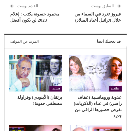
السابق بوست
القادم بوست
فيروز تغرد في السماء من
محمود حسونة يكتب : إعلام
خلال (تراتيل أعياد الميلاد)
2023 لن يكون أفضل
قد يعجبك ايضا
المزيد عن المؤلف
سلايدر
سلايدر
عذوبة ورومانسية (عفاف
برتقان (الأبنودي) وفراولة
راضي) في غناء (الذكريات)
مصطفى حدوتة!
تفرض حضورها الراقي من
جديد