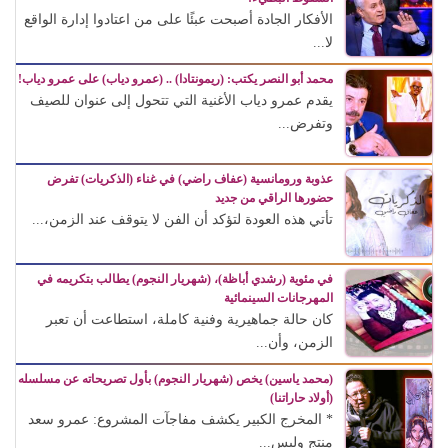
الأفكار الجادة أصبحت عبئًا على من اعتادوا إدارة الواقع
لا...
محمد أبو النصر يكتب: (ريمونتادا) .. (عمرو دياب) على عمرو دياب!
يقدم عمرو دياب الأغنية التي تتحول إلى عنوان للصيف
وتفرض...
عذوبة ورومانسية (عفاف راضي) في غناء (الذكريات) تفرض
حضورها الراقي من جديد
تأتي هذه العودة لتؤكد أن الفن لا يتوقف عند الزمن،...
في مئوية (رشدي أباظة)، (شهريار النجوم) يطالب بتكريمه في
المهرجانات السينمائية
كان حالة جماهيرية وفنية كاملة، استطاعت أن تعبر
الزمن، وأن...
(محمد ياسين) يخص (شهريار النجوم) بأول تصريحاته عن مسلسله
(أولاد حاراتنا)
* المخرج الكبير يكشف مفاجآت المشروع: عمرو سعد
منتج وليس...