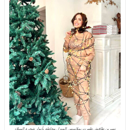
نسرين طافش ظهرت بملامبس المنزل محاطة بأنوار شجرة الميلاد