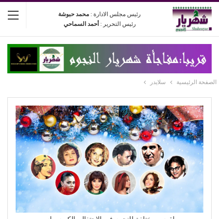
رئيس مجلس الادارة :
محمد حبوشة
رئيس التحرير :
أحمد السماحي
الصفحة الرئيسية
سلايدر