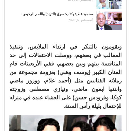
محمود عطية يكتب: سوق (الترند) واللحم الرخيص!
أغسطس 6, 2026
ويقومون بالتنكر في ارتداء الملابس، وتنفيذ
المقالب في بعضهم، ووصلت الاحتفالات إلى حد
المنافسة بينهم وبين بعضهم، ففي الأربعينات قام
الفنان الكبير (يوسف وهبي) بعزومة مجموعة من
زملائه الفنانيين مثل (أحمد علام، ووزوز ماضي
وابنتها ايفون ماضي، ونيازي مصطفى وزوجته
كوكا، وفرودس حسن) على العشاء عنده في منزله
للإحتفال بليلة رأس السنة.