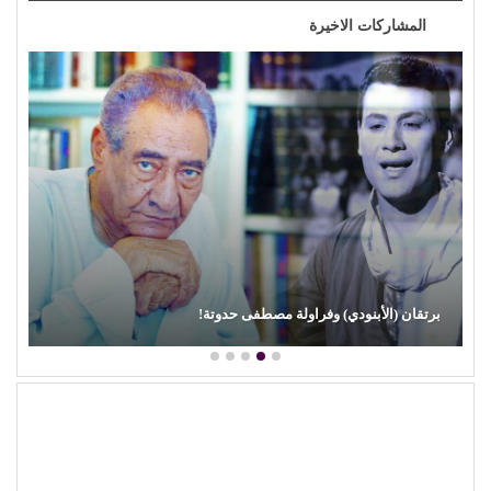
المشاركات الاخيرة
محمود عطية يكتب: سوق (الترند) واللحم الرخيص!