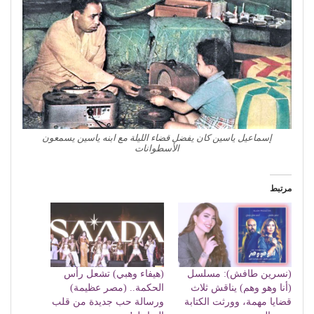
إسماعيل ياسين كان يفضل قضاء الليلة مع ابنه ياسين يسمعون
الأسطوانات
مرتبط
(نسرين طافش): مسلسل
(هيفاء وهبي) تشعل رأس
(أنا وهو وهم) يناقش ثلاث
الحكمة.. (مصر عظيمة)
قضايا مهمة، وورثت الكتابة
ورسالة حب جديدة من قلب