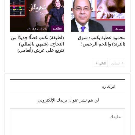
سلايدر
سلايدر
محمود عطية يكتب: سوق
(لطيفة) تكتب فصلًا جديدًا من
(الترند) واللحم الرخيص!
النجاح.. (شبهي بالمللي)
تتربع على عرش (أنغامي)
السابق
التالي
اترك رد
لن يتم نشر عنوان بريدك الإلكتروني.