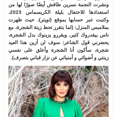
ونشرت النجمة نسرين طافش أيضًا صورًا لها من
استعدادها للاحتفال بليلة الكريسماس 2023،
وكتبت عبر حسابها بموقع (تويتر)، حيث ظهرت
بملامبس المنزل: (لما بتقرر تحط زينة الشجرة، مع
ناس بيقدروك كتير، ويقررو يزينوك بدل الشجرة،
يحضرني قول الشاعر: سوف لن أزين هذا العيد
شجرة، سأكون أنا الشجرة وأعلق على نفسي
زينتي و أضوائي و أمنياتي عن نزار قباني بتصرف).