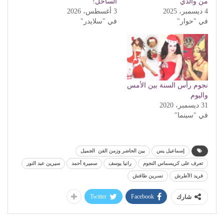
من والدي
الساحل!
4 ديسمبر، 2025
3 أغسطس، 2026
في "حوار"
في "سلايدر"
نجوم رأس السنة بين الأمس
واليوم
31 ديسمبر، 2020
في "سينما"
إسماعيل يس
بين الحاضر وزمن الفن الجميل
تعرف على كريسماس النجوم
رانيا يوسف
سميرة أحمد
سيرين عبد النور
فريد الأطرش
نسرين طافش
Twitter
Facebook
شارك