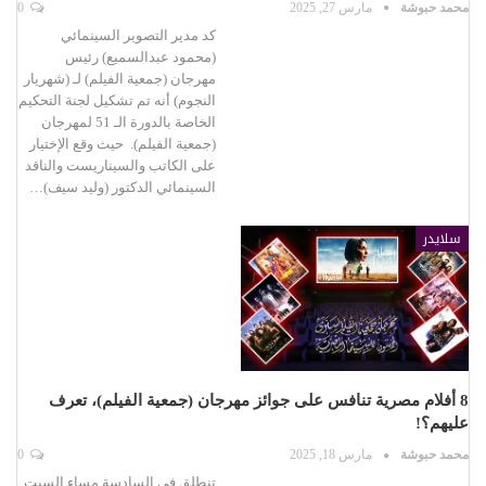
محمد حبوشة
مارس 27, 2025
0
كد مدير التصوير السينمائي
(محمود عبدالسميع) رئيس
مهرجان (جمعية الفيلم) لـ (شهريار
النجوم) أنه تم تشكيل لجنة التحكيم
الخاصة بالدورة الـ 51 لمهرجان
(جمعية الفيلم). حيث وقع الإختيار
على الكاتب والسيناريست والناقد
السينمائي الدكتور (وليد سيف)…
سلايدر
8 أفلام مصرية تنافس على جوائز مهرجان (جمعية الفيلم)، تعرف
عليهم؟!
محمد حبوشة
مارس 18, 2025
0
تنطلق في السادسة مساء السبت