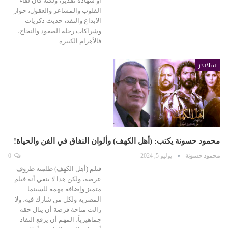
أو شهادة تقدير، ولكنه كان لقاء
القلوب والمشاعر والعقول، حوار
الابداع والنقد، حديث ذكريات
وشراكات رحلة الصعود والنجاح،
فالأهرام الكبيرة…
سلايدر
محمود حسونة يكتب: (أهل الكهف) وألوان النفاق في الفن والحياة!
محمود حسونة
يوليو 5, 2024
0
فيلم (أهل الكهف) ظلمته ظروف
عرضه، ولكن هذا لا ينفي أنه فيلم
متميز وإضافة مهمة للسينما
المصرية ولكل من شارك فيه، ولا
زالت متاحة فرصة أن ينال حقه
جماهيرياً، المهم أن يرفع النقاد