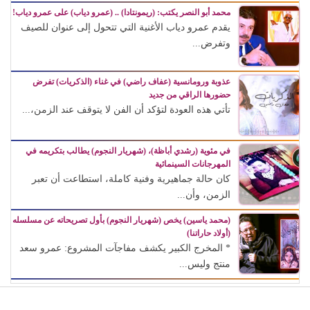
محمد أبو النصر يكتب: (ريمونتادا) .. (عمرو دياب) على عمرو دياب!
يقدم عمرو دياب الأغنية التي تتحول إلى عنوان للصيف
وتفرض...
عذوبة ورومانسية (عفاف راضي) في غناء (الذكريات) تفرض
حضورها الراقي من جديد
تأتي هذه العودة لتؤكد أن الفن لا يتوقف عند الزمن،...
في مئوية (رشدي أباظة)، (شهريار النجوم) يطالب بتكريمه في
المهرجانات السينمائية
كان حالة جماهيرية وفنية كاملة، استطاعت أن تعبر
الزمن، وأن...
(محمد ياسين) يخص (شهريار النجوم) بأول تصريحاته عن مسلسله
(أولاد حاراتنا)
* المخرج الكبير يكشف مفاجآت المشروع: عمرو سعد
منتج وليس...