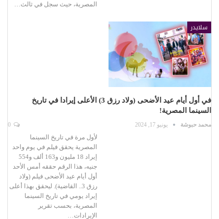
المصرية، حيث سجل في ثالث…
سلايدر
في أول أيام عيد الأضحى (ولاد رزق 3) الأعلى إيرادا في تاريخ
السينما المصرية!
محمد حبوشة
يونيو 17, 2024
0
لأول مرة في تاريخ السينما
المصرية يحقق فيلم في يوم واحد
إيراد 18 مليون و163 ألف و554
جنيه، هذا الرقم حققه أمس الأحد
أول أيام عيد الأضحى فيلم (ولاد
رزق 3.. القاضية). ليحقق بهذا أعلى
إيراد يومي في تاريخ السينما
المصرية، بحسب تقرير
الإيرادات…