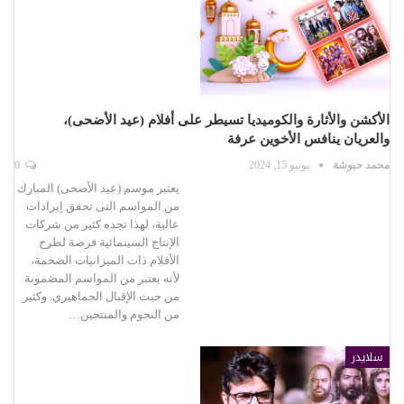
الأكشن والأثارة والكوميديا تسيطر على أفلام (عيد الأضحى)،
والعريان ينافس الأخوين عرفة
محمد حبوشة
يونيو 15, 2024
0
يعتبر موسم (عيد الأضحى) المبارك
من المواسم التى تحقق إيرادات
عالية، لهذا تجده كثير من شركات
الإنتاج السينمائية فرصة لطرح
الأفلام ذات الميزانيات الضخمة،
لأنه يعتبر من المواسم المضمونة
من حيث الإقبال الجماهيري. وكثير
من النجوم والمنتجين…
سلايدر