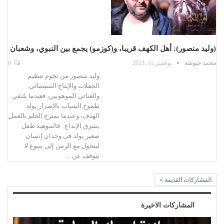
(وليد منصور): أهل الكهف قريبا، و(كوزمو) يجمع بين النبوي، وشعبان
محمد حبوشة
نوفمبر 11, 2023
0
وليد منصور من نجوم تنظيم
الحفلات والإنتاج السينمائي
والغنائي الموهوبين، فعندما يلتقي
طموح الشباب بالإصرار يولد
الهدف، وعندما يمتزج الحلم بالعمل
يشرق الإبداع. فالموهبة طفل
صغير يولد فى وجدان إنسان
ليتحول مع الزمن إلى ينبوع لا
يتوقف عن…
المشاركات القديمة
المشاركات الاخيرة