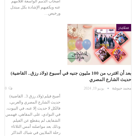
أصحاب الذمم الواسعة أقلامهم
عنه ويكفيهم الإشادة بكل مبتذل
ورخيص…
سلايدر
بعد أن اقترب من 100 مليون جنيه في أسبوع (ولاد رزق.. القاضية)
حديث الشارع المصري
محمد حبوشة
يونيو 19, 2024
0
أصبح فيلم (ولاد رزق 3.. القاضية)
حديث الشارع المصري والعربي،
فالكل لا حديث إلا عنه، في البيوت،
في النوادي، على المقاهي، فهمس
الشفايف لم ينقطع عن الفيلم.
وذلك بعد مواصلته أمس الثلاثاء
رحلة الملايين في شباك التذاكر