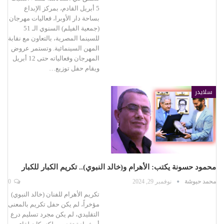
5 أبريل القادم، بمركز الإبداع
بساحة دار الأوبرا، فعاليات مهرجان
(جمعية الفيلم) السنوي الـ 51
للسينما المصرية، بالتعاون مع نقابة
المهن السينمائية. وتستمر عروض
المهرجان وفعالياته حتى 12 أبريل
ويقام حفل توزيع…
سلايدر
محمود حسونة يكتب: الأهرام و(خالد النبوي).. تكريم الكبار للكبار
محمد حبوشة
نوفمبر 29, 2024
0
تكريم الأهرام للفنان (خالد النبوي)
مؤخراً، لم يكن حفل تكريم بالمعنى
التقليدي، لم يكن مجرد تسليم درع