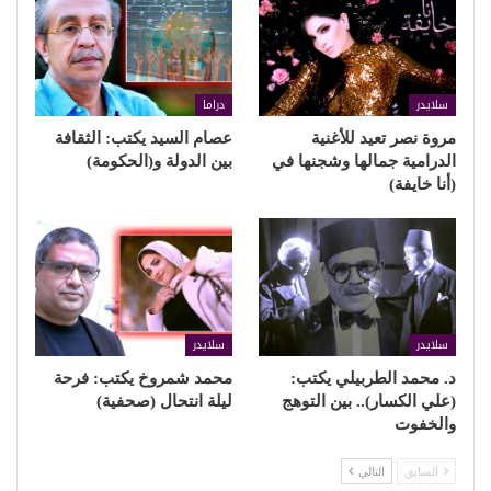
سلايدر
دراما
مروة نصر تعيد للأغنية
عصام السيد يكتب: الثقافة
الدرامية جمالها وشجنها في
بين الدولة و(الحكومة)
(أنا خايفة)
سلايدر
سلايدر
د. محمد الطربيلي يكتب:
محمد شمروخ يكتب: فرحة
(علي الكسار).. بين التوهج
ليلة انتحال (صحفية)
والخفوت
السابق
التالي