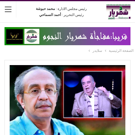
رئيس مجلس الادارة :
محمد حبوشة
رئيس التحرير :
أحمد السماحي
الصفحة الرئيسية
سلايدر