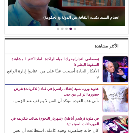
ين الدولة و(الحكومة)
د. محمد الطربيلي يكتب: (علي ال
الأكثر مشاهدة
(مصطفى النجار) يحرك المياه الراكدة.. لماذا اكتفينا بمشاهدة
السقوط البطيء!
الأفكار الجادة أصبحت عبئًا على من اعتادوا إدارة الواقع
لا...
عذوبة ورومانسية (عفاف راضي) في غناء (الذكريات) تفرض
حضورها الراقي من جديد
تأتي هذه العودة لتؤكد أن الفن لا يتوقف عند الزمن،...
في مئوية (رشدي أباظة)، (شهريار النجوم) يطالب بتكريمه في
المهرجانات السينمائية
كان حالة جماهيرية وفنية كاملة، استطاعت أن تعبر