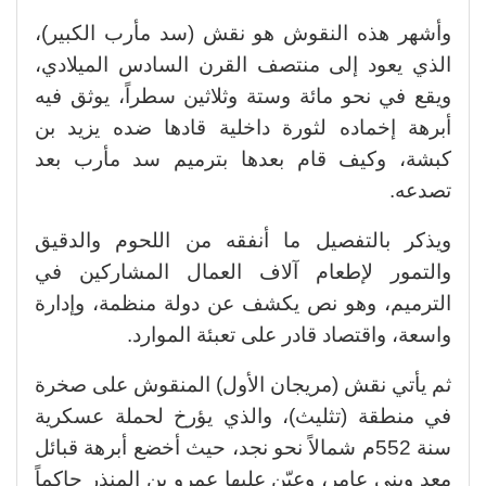
وأشهر هذه النقوش هو نقش (سد مأرب الكبير)،
الذي يعود إلى منتصف القرن السادس الميلادي،
ويقع في نحو مائة وستة وثلاثين سطراً، يوثق فيه
أبرهة إخماده لثورة داخلية قادها ضده يزيد بن
كبشة، وكيف قام بعدها بترميم سد مأرب بعد
تصدعه.
ويذكر بالتفصيل ما أنفقه من اللحوم والدقيق
والتمور لإطعام آلاف العمال المشاركين في
الترميم، وهو نص يكشف عن دولة منظمة، وإدارة
واسعة، واقتصاد قادر على تعبئة الموارد.
ثم يأتي نقش (مريجان الأول) المنقوش على صخرة
في منطقة (تثليث)، والذي يؤرخ لحملة عسكرية
سنة 552م شمالاً نحو نجد، حيث أخضع أبرهة قبائل
معد وبني عامر، وعيّن عليها عمرو بن المنذر حاكماً