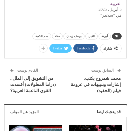
العربية
5 أبريل، 2025
في "سلايدر"
أيرهة
الفيل
بوسف زيدان
مكة
هدم الكعبة
Twitter
Facebook
شارك
السابق بوست
القادم بوست
محمد شمروخ يكتب:
من التشويق إلى الملل..
إشارات وتنبيهات في عزومة
(دراما المطولات) أفسدت
فيلم (الحفيد)
القوى الناعمة العربية؟
قد يعجبك ايضا
المزيد عن المؤلف