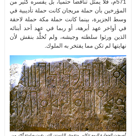
571م، فلا يمثل تناقضاً حتمياً، بل يفسره كثير من
المؤرخين بأن حملة مريجان كانت حملة تأديبية في
وسط الجزيرة، بينما كانت حملة مكة حملة لاحقة
في أواخر عهد أبرهة، أو ربما في عهد أحد أبنائه
الذين ورثوا سلطته وجيشه، ولم تُخلَّد بنقش لأن
نهايتها لم تكن مما يفتخر به الملوك.
أصبحت الحجارة اليوم تتكلم.. ونقوش المُسند، التي بقيت صامتة أكثر من