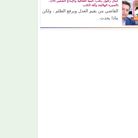
كمال زغلول يكتب: البنية الثقافية والإبداع الشعبي (29)..
(السيرة الهلالية) وآفة الكذب
القاضي من يقيم العدل ويرفع الظلم ، ولكن
ماذا يحدث...