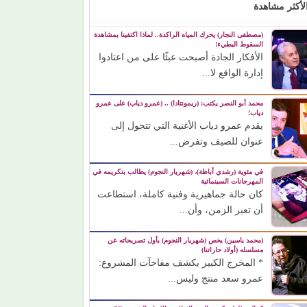
لأكثر مشاهدة
(مصطفى النجار) يحرك المياه الراكدة.. لماذا اكتفينا بمشاهدة
السقوط البطيء!
الأفكار الجادة أصبحت عبئًا على من اعتادوا
إدارة الواقع لا...
محمد أبو النصر يكتب: (ريمونتادا) .. (عمرو دياب) على عمرو
دياب!
يقدم عمرو دياب الأغنية التي تتحول إلى
عنوان للصيف وتفرض...
في مئوية (رشدي أباظة)، (شهريار النجوم) يطالب بتكريمه في
المهرجانات السينمائية
كان حالة جماهيرية وفنية كاملة، استطاعت
أن تعبر الزمن، وأن...
(محمد ياسين) يخص (شهريار النجوم) بأول تصريحاته عن
مسلسله (أولاد حاراتنا)
* المخرج الكبير يكشف مفاجآت المشروع:
عمرو سعد منتج وليس...