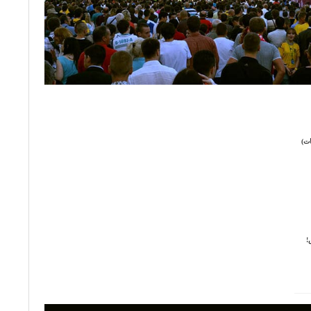
ات)
!