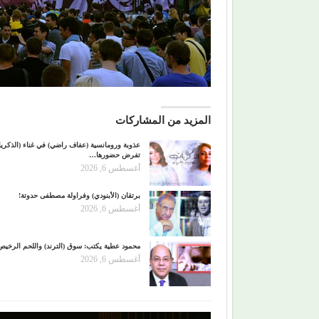
المزيد من المشاركات
عذوبة ورومانسية (عفاف راضي) في غناء (الذكري
تفرض حضورها…
أغسطس 6, 2026
برتقان (الأبنودي) وفراولة مصطفى حدوتة!
أغسطس 6, 2026
محمود عطية يكتب: سوق (الترند) واللحم الرخيص
أغسطس 6, 2026