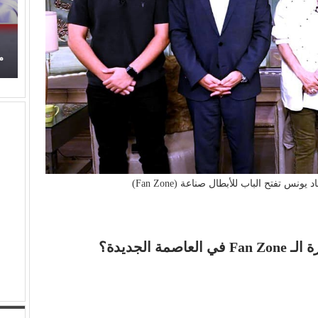
برتقان (الأبنودي) وفراولة مصطفى حدوتة!
م
نس تفتح الباب للأبطال صناعة (Fan Zone)
الجديدة؟