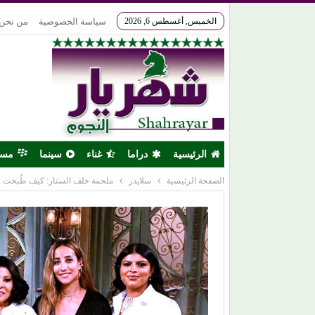
الخميس, أغسطس 6, 2026
سياسة الخصوصية
من نحن
الرئيسية
دراما
غناء
سينما
مس
الصفحة الرئيسية
سلايدر
ملحمة خلف الستار: كيف طُبخت فكرة الـ Fan Zone في الع