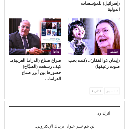
(إسرائيل) للمؤسسات
الدولية
سلايدر
دراما
(إيمان ذو الفقار).. (كنت بحب
صراع صناع (الدراما العربية)..
صوت زعيقها)
كيف رسخت (الصبّاح)
حضورها بين أبرز صناع
الدراما…
السابق
التالي
اترك رد
لن يتم نشر عنوان بريدك الإلكتروني.