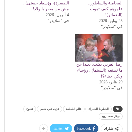
المحامية والساطور..
الصغيرة)، و(سعاد حسني)..
علموهم كيف تموت
مش من مصر يا ولاد!
(الضمائر)!
4 أبريل، 2026
25 يوليو، 2026
في "سلايدر"
في "سلايدر"
رضا العربي يكتب: بعيدا عن
ما تصنعه (السينما).. رؤساء
ولكن جبناء؟!
29 يناير، 2026
في "سلايدر"
الخطوط الحمراء
عالم البلطجة
عزت علي حنفي
نخنوخ
نوفل سعد ربيع
Twitter
Facebook
شارك