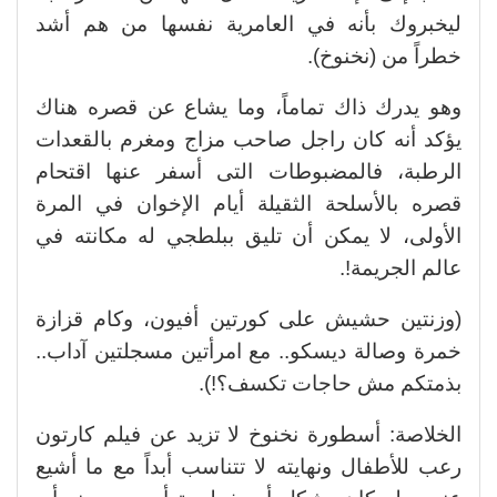
ليخبروك بأنه في العامرية نفسها من هم أشد
خطراً من (نخنوخ).
وهو يدرك ذاك تماماً، وما يشاع عن قصره هناك
يؤكد أنه كان راجل صاحب مزاج ومغرم بالقعدات
الرطبة، فالمضبوطات التى أسفر عنها اقتحام
قصره بالأسلحة الثقيلة أيام الإخوان في المرة
الأولى، لا يمكن أن تليق ببلطجي له مكانته في
عالم الجريمة!.
(وزنتين حشيش على كورتين أفيون، وكام قزازة
خمرة وصالة ديسكو.. مع امرأتين مسجلتين آداب..
بذمتكم مش حاجات تكسف؟!).
الخلاصة: أسطورة نخنوخ لا تزيد عن فيلم كارتون
رعب للأطفال ونهايته لا تتناسب أبداً مع ما أشيع