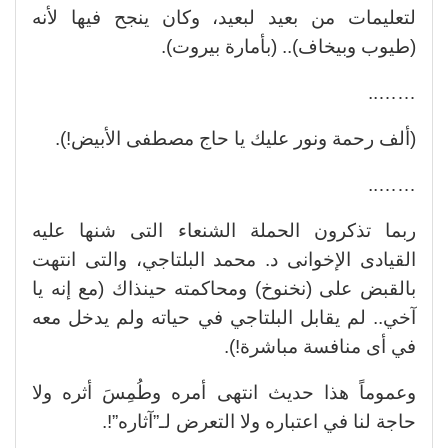
لتعليمات من بعيد لبعيد، وكان ينجح فيها لأنه
(طيوب وبيخاف).. (بأمارة بيروت).
……..
(ألف رحمة ونور عليك يا حاج مصطفى الأبيض!).
……..
ربما تذكرون الحملة الشنعاء التى شنها عليه
القيادى الإخوانى د. محمد البلتاجي، والتى انتهت
بالقبض على (نخنوخ) ومحاكمته حينذاك (مع إنه يا
آخي.. لم يقابل البلتاجي في حياته ولم يدخل معه
في أى منافسة مباشرة!).
وعموماً هذا حديث انتهى أمره وطُمِسَ أثره ولا
حاجة لنا في اعتباره ولا التعرض لـ”آثاره”!.