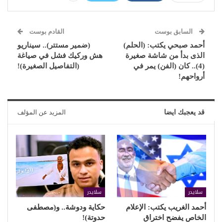
السابق بوست
القادم بوست
أحمد صبحي يكتب: (الحلم)
(ضمير مستتر).. سيناريو
الذى بدأ من شاشة صغيرة
هش وركيك فشل في صياغة
(4).. كان (الفن) يمر في
(التفاصيل الصغيرة)!
أرواحهم!
قد يعجبك ايضا
المزيد عن المؤلف
سلايدر
سلايدر
أحمد الغريب يكتب: الإعلام
حكاية ودوشة.. و(مصطفى
الخاص يفضح اختراق
حدوتة)!