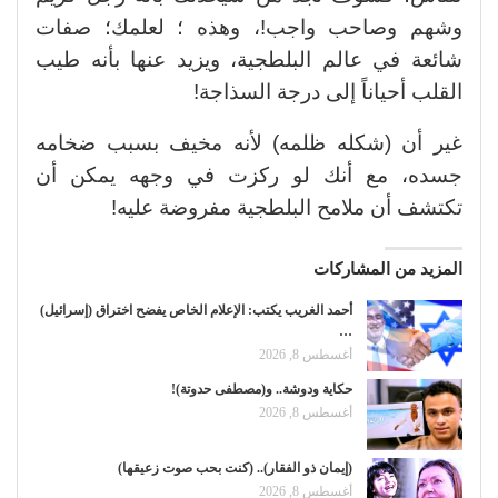
وشهم وصاحب واجب!، وهذه ؛ لعلمك؛ صفات
شائعة في عالم البلطجية، ويزيد عنها بأنه طيب
القلب أحياناً إلى درجة السذاجة!
غير أن (شكله ظلمه) لأنه مخيف بسبب ضخامه
جسده، مع أنك لو ركزت في وجهه يمكن أن
تكتشف أن ملامح البلطجية مفروضة عليه!
المزيد من المشاركات
أحمد الغريب يكتب: الإعلام الخاص يفضح اختراق (إسرائيل)
…
أغسطس 8, 2026
حكاية ودوشة.. و(مصطفى حدوتة)!
أغسطس 8, 2026
(إيمان ذو الفقار).. (كنت بحب صوت زعيقها)
أغسطس 8, 2026