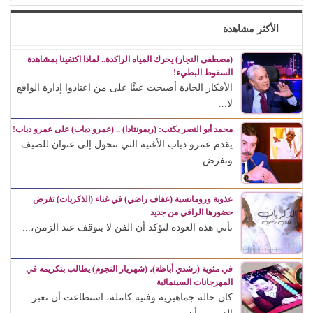
الأكثر مشاهدة
(مصطفى النجار) يحرك المياه الراكدة.. لماذا اكتفينا بمشاهدة
السقوط البطيء!
الأفكار الجادة أصبحت عبئًا على من اعتادوا إدارة الواقع
لا...
محمد أبو النصر يكتب: (ريمونتادا) .. (عمرو دياب) على عمرو دياب!
يقدم عمرو دياب الأغنية التي تتحول إلى عنوان للصيف
وتفرض...
عذوبة ورومانسية (عفاف راضي) في غناء (الذكريات) تفرض
حضورها الراقي من جديد
تأتي هذه العودة لتؤكد أن الفن لا يتوقف عند الزمن،...
في مئوية (رشدي أباظة)، (شهريار النجوم) يطالب بتكريمه في
المهرجانات السينمائية
كان حالة جماهيرية وفنية كاملة، استطاعت أن تعبر