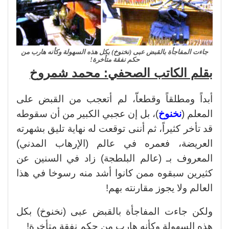
جاءت المفاجأة بالقبض عبى (نخنوخ) بكل هذه السهولة وكأنه هارب من
حكم نفقة متأخرة!
بقلم الكاتب الصحفي: محمد شمروخ
أبداً ومطلقاً وقطعاّ، لم أتعجب من القبض على
المعلم (
نخنوخ
)، بل إن عجبي الكبير من أن سقوطه
قد تأخر كثيراً، ثم أننى توقعت له نهاية تليق بشهرته
العريضة، فعمره في عالم (الإرهاب المدني)
المعروف بـ (عالم البلطجة) زاد في السنين عن
كثيرين سبقوه ممن كانوا أشد منه رسوخا في هذا
العالم ولا يجوز مقارنته بهم!
ولكن جاءت المفاجأة بالقبض عبى (نخنوخ) بكل
هذه السهولة وكأنه هارب من حكم نفقة متأخرة!