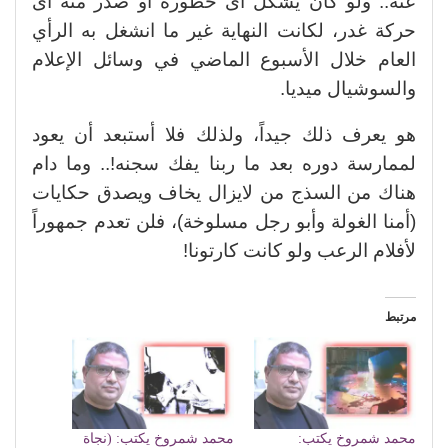
عنه.. ولو كان يشكل أى خطورة أو صدر منه أى
حركة غدر، لكانت النهاية غير ما انشغل به الرأي
العام خلال الأسبوع الماضي في وسائل الإعلام
والسوشيال ميديا.
هو يعرف ذلك جيداً، ولذلك فلا أستبعد أن يعود
لممارسة دوره بعد ما ربنا يفك سجنه!.. وما دام
هناك من السذج من لايزال يخاف ويصدق حكايات
(أمنا الغولة وأبو رجل مسلوخة)، فلن تعدم جمهوراً
لأفلام الرعب ولو كانت كارتونا!
مرتبط
محمد شمروخ يكتب:
محمد شمروخ يكتب: (نجاة