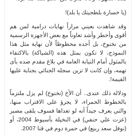
(يا خسارة بلطجيتك يا بلد)!
وقد شاهدت بعيني مراراً نهايات درامية لمن هم
أقوى وأخطر وأشد تعاوناً مع بعض الأجهزة الرسمية
من نخنوخ، بل أجده محظوظاً لأن نهاية مثل هذا
النموذج، لا تكون بمثل هذه (الشياكة) بالاكتفاء
بالمثول أمام النيابة العامة في بلاغ مقدم ضده بأى
تهمه، وإن كانت لا تزين سجله الجنائي بجناية عليها
القيمة!.
ودلالة ذلك عندى.. أن الأخ (نخنوخ) لم يزل ملتزماً
بالخطوط الحمراء، لا يجرؤ على الاقتراب منها،
والتي يعرف جيداً أنه لو تعداها فسوف يلقى مصير
(عزت علي حنفي) في النخيلة بأسيوط 2004، أو
(نوفل سعد ربيع) في حمرة دوم في قنا 2007.