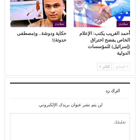
سلايدر
سلايدر
أحمد الغريب يكتب: الإعلام
حكاية ودوشة.. و(مصطفى
الخاص يفضح اختراق
حدوتة)!
(إسرائيل) للمؤسسات
الدولية
السابق
التالي
اترك رد
لن يتم نشر عنوان بريدك الإلكتروني.