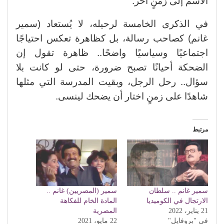
الاسم إلى زمنٍ آخر.
في الذكرى الخامسة لرحيله، لا يُستعاد (سمير
غانم) كصاحب رسالة، بل كظاهرة تعكس احتياجًا
اجتماعيًا وسياسيًا واضحًا.. ظاهرة تقول إن
الضحكة أحيانًا تصبح ضرورة، حتى لو كانت بلا
سؤال.. رحل الرجل، وبقيت المدرسة التي مثلها
شاهدًا على زمنٍ اختار أن يضحك لينسى.
مرتبط
سمير غانم .. سلطان
سمير (المصريين) غانم ..
الارتجال في الكوميديا
المادة الخام للفكاهة
21 يناير، 2022
المصرية
في "بروفايل"
22 مايو، 2021