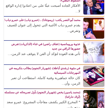
السقوط البطيء!
الأفكار الجادة أصبحت عبئًا على من اعتادوا إدارة الواقع
لا...
محمد أبو النصر يكتب: (ريمونتادا) .. (عمرو دياب) على عمرو دياب!
يقدم عمرو دياب الأغنية التي تتحول إلى عنوان للصيف
وتفرض...
عذوبة ورومانسية (عفاف راضي) في غناء (الذكريات) تفرض
حضورها الراقي من جديد
تأتي هذه العودة لتؤكد أن الفن لا يتوقف عند الزمن،...
في مئوية (رشدي أباظة)، (شهريار النجوم) يطالب بتكريمه في
المهرجانات السينمائية
كان حالة جماهيرية وفنية كاملة، استطاعت أن تعبر
الزمن، وأن...
(محمد ياسين) يخص (شهريار النجوم) بأول تصريحاته عن مسلسله
(أولاد حاراتنا)
* المخرج الكبير يكشف مفاجآت المشروع: عمرو سعد
منتج وليس...