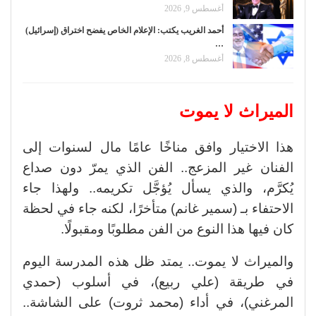
أغسطس 9, 2026
أحمد الغريب يكتب: الإعلام الخاص يفضح اختراق (إسرائيل)
…
أغسطس 8, 2026
الميراث لا يموت
هذا الاختيار وافق مناخًا عامًا مال لسنوات إلى
الفنان غير المزعج.. الفن الذي يمرّ دون صداع
يُكرَّم، والذي يسأل يُؤجَّل تكريمه.. ولهذا جاء
الاحتفاء بـ (سمير غانم) متأخرًا، لكنه جاء في لحظة
كان فيها هذا النوع من الفن مطلوبًا ومقبولًا.
والميراث لا يموت.. يمتد ظل هذه المدرسة اليوم
في طريقة (علي ربيع)، في أسلوب (حمدي
المرغني)، في أداء (محمد ثروت) على الشاشة..