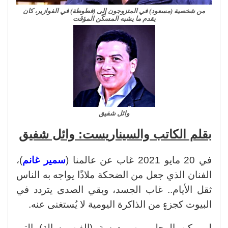
من شخصية (مسعود) في المتزوجون إلى (فطوطة) في الفوازير، كان
يقدم ما يشبه المسكّن المؤقت
وائل شفيق
بقلم الكاتب والسيناريست: وائل شفيق
في 20 مايو 2021 غاب عن عالمنا (
سمير غانم
)،
الفنان الذي جعل من الضحكة ملاذًا يواجه به الناس
ثقل الأيام.. غاب الجسد، وبقي الصدى يتردد في
البيوت كجزءٍ من الذاكرة اليومية لا يُستغنى عنه.
لم يكن الرجل من مدرسة (الفن رسالة) التي