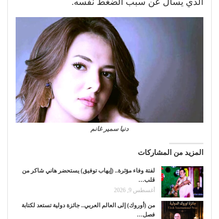
الذي يسأل عن سبب الضغط نفسه.
دنيا سمير غانم
المزيد من المشاركات
لفتة وفاء مؤثرة.. (إيهاب توفيق) يستحضر هاني شاكر من
قلب…
أغسطس 9, 2026
من (أوروك) إلى العالم العربي.. جائزة دولية تستعد لكتابة
فصل…