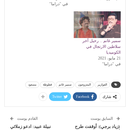
في "دراما"
سمير غانم .. رحيل آخر
سلاطين الارتجال في
الكوميديا
21 مايو، 2021
في "دراما"
الفوازير
المتزوجون
سمير غانم
فطوطة
مسعود
Twitter
Facebook
شارك
السابق بوست
القادم بوست
(زياد برجي): أوقفت طرح
نبيلة عبيد: ادعو زملائي