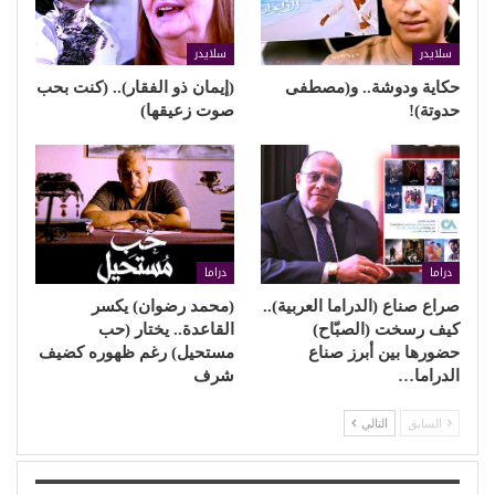
سلايدر
سلايدر
حكاية ودوشة.. و(مصطفى
(إيمان ذو الفقار).. (كنت بحب
حدوتة)!
صوت زعيقها)
دراما
دراما
صراع صناع (الدراما العربية)..
(محمد رضوان) يكسر
كيف رسخت (الصبّاح)
القاعدة.. يختار (حب
حضورها بين أبرز صناع
مستحيل) رغم ظهوره كضيف
الدراما…
شرف
السابق
التالي