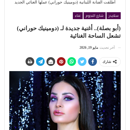
أطلقت الفنانة اللبنانية (دومينيك حوراني) عملها الغنائي الجديد
سلايدر
شارع النجوم
غناء
(أبو بصلة).. أغنية جديدة لـ (دومينيك حوراني)
تشعل الساحة الغنائية
آخر تحديث
مايو 19, 2026
شارك