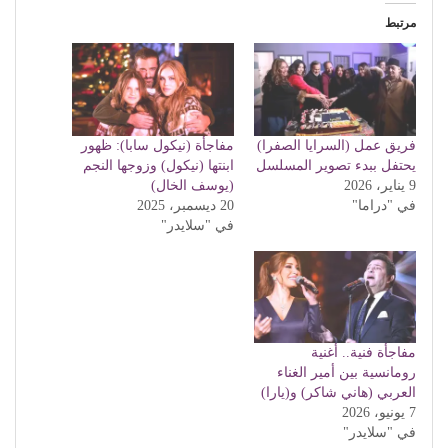
مرتبط
فريق عمل (السرايا الصفرا)
مفاجأة (نيكول سابا): ظهور
يحتفل ببدء تصوير المسلسل
ابنتها (نيكول) وزوجها النجم
9 يناير، 2026
(يوسف الخال)
في "دراما"
20 ديسمبر، 2025
في "سلايدر"
مفاجأة فنية.. أغنية
رومانسية بين أمير الغناء
العربي (هاني شاكر) و(يارا)
7 يونيو، 2026
في "سلايدر"