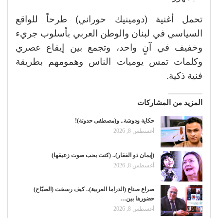
تحمل أغنية (دومينيك حوراني) طرحاً للواقع
السياسي في لبنان والوطن العربي بأسلوب جريء
وخفيف في آنٍ واحد، وتجمع بين إيقاع عصري
وكلمات تمس يوميات الناس وهمومهم بطريقة
فنية ذكية.
المزيد من المشاركات
حكاية ودوشة.. و(مصطفى حدوتة)!
أغسطس 8, 2026
(إيمان ذو الفقار).. (كنت بحب صوت زعيقها)
أغسطس 8, 2026
صراع صناع (الدراما العربية).. كيف رسخت (الصبّاح)
حضورها بين…
أغسطس 8, 2026