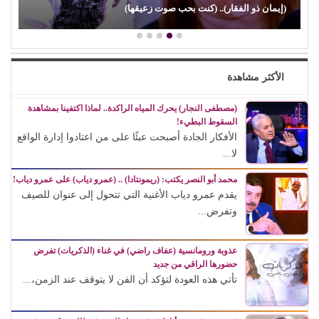
(إيمان ذو الفقار).. (كنت بحب صوت زعيقها)
الأكثر مشاهدة
(مصطفى النجار) يحرك المياه الراكدة.. لماذا اكتفينا بمشاهدة
السقوط البطيء!
الأفكار الجادة أصبحت عبئًا على من اعتادوا إدارة الواقع
لا...
محمد أبو النصر يكتب: (ريمونتادا) .. (عمرو دياب) على عمرو دياب!
يقدم عمرو دياب الأغنية التي تتحول إلى عنوان للصيف
وتفرض...
عذوبة ورومانسية (عفاف راضي) في غناء (الذكريات) تفرض
حضورها الراقي من جديد
تأتي هذه العودة لتؤكد أن الفن لا يتوقف عند الزمن،...