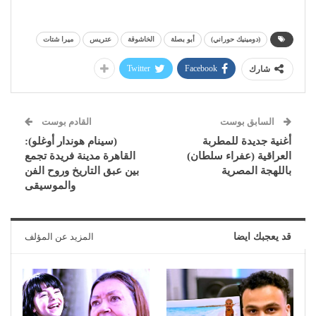
(دومينيك حوراني)
أبو بصلة
الخاشوقة
عتريس
ميرا شتات
Twitter
Facebook
شارك
السابق بوست
القادم بوست
أغنية جديدة للمطربة
(سينام هوندار أوغلو):
العراقية (عفراء سلطان)
القاهرة مدينة فريدة تجمع
باللهجة المصرية
بين عبق التاريخ وروح الفن
والموسيقى
قد يعجبك ايضا
المزيد عن المؤلف