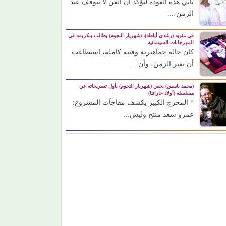
تأتي هذه العودة لتؤكد أن الفن لا يتوقف عند
الزمن،...
في مئوية (رشدي أباظة)، (شهريار النجوم) يطالب بتكريمه في
المهرجانات السينمائية
كان حالة جماهيرية وفنية كاملة، استطاعت
أن تعبر الزمن، وأن...
(محمد ياسين) يخص (شهريار النجوم) بأول تصريحاته عن
مسلسله (أولاد حاراتنا)
* المخرج الكبير يكشف مفاجآت المشروع:
عمرو سعد منتج وليس...