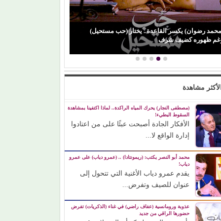
محمد رضوان) يكسر القاعدة.. يختار (حب مستحيل)
(باميلا نون) تنجو 
غم ظهوره كضيف شرف
ورسالة مؤثرة لوال
لأكثر مشاهدة
(مصطفى النجار) يحرك المياه الراكدة.. لماذا اكتفينا بمشاهدة
السقوط البطيء!
الأفكار الجادة أصبحت عبئًا على من اعتادوا
إدارة الواقع لا...
محمد أبو النصر يكتب: (ريمونتادا) .. (عمرو دياب) على عمرو
دياب!
يقدم عمرو دياب الأغنية التي تتحول إلى
عنوان للصيف وتفرض...
عذوبة ورومانسية (عفاف راضي) في غناء (الذكريات) تفرض
حضورها الراقي من جديد