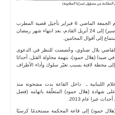
لمقدّمة من مسؤول (سرايا المقاومة)
قررت محكمة الجنايات في بيروت يوم الجمعة الماضي 6 فبراير تأجيل قضية المطرب
) والشيخ (أحمد الأسير) إلى 24 أبريل القادم، بعد انتهاء شهر رمضان
تماع إلى أقوال المحامين.
لقاضي بلال ضناوي، وخُصصت للنظر في الدعوى
ي صيدا (هلال حمود)، بتهمة محاولة القتل، أحداثا
ى محطة لافتة بسبب تغيّر سلوك وأداء الأطراف
لام اللبنانية ـ داخل القاعة بدت مشحونة منذ
لى شهادة (هلال حمود) المتعلّقة باتهامه (فضل
اث عبرا عام 2013.
ال حمود) إلى قاعة المحكمة مستخدمًا كرسيًا