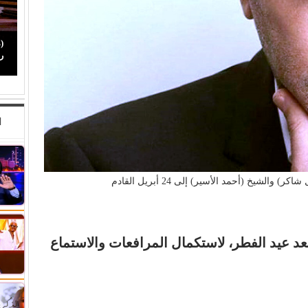
صراع صناع (الدراما العربية).. كيف رسخت (الصبّاح)
(
حضورها بين أبرز صناع الدراما…
ر
ا
الشيخ (أحمد الأسير) إلى 24 أبريل القادم
د عيد الفطر، لاستكمال المرافعات والاستماع