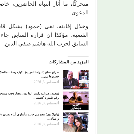
متحركًا، ما أثار انتباه الحاضرين، خ
الدعوى.
وخلال إفادته، نفى (حمود) بشكل ق
القضية، مؤكدًا أن قراره السابق جا
السابق لحزب الله هاشم صفي الدين.
المزيد من المشاركات
صراع صناع (الدراما العربية).. كيف رسخت (الصبّا
حضورها بين…
أغسطس 8, 2026
(محمد رضوان) يكسر القاعدة.. يختار (حب مستحي
رغم ظهوره كضيف…
أغسطس 8, 2026
(باميلا نون) تنجو من حادث مأساوي أثناء تصوير (ف
ورسالة…
أغسطس 8, 2026