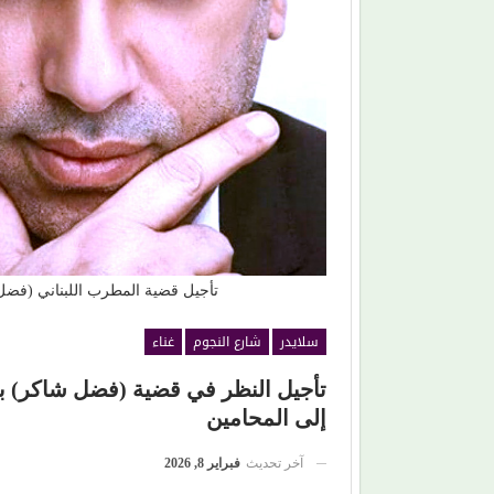
حين ماتت الحكاية.. الفن المصري يفقد قدرته على
صناعة الهوية الوطنية (1)
تأجيل قضية المطرب اللبناني (فضل شاكر) و
سلايدر
شارع النجوم
غناء
تأجيل النظر في قضية (فضل شاكر) بع
إلى المحامين
آخر تحديث
فبراير 8, 2026