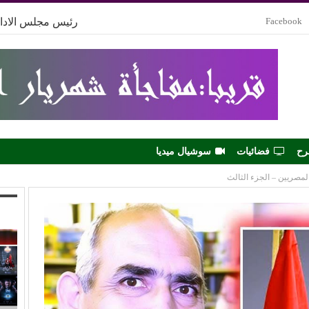
Facebook
رئيس مجلس الادار
رح
فضائيات
سوشيال ميديا
لمصريين – الجزء الثالث