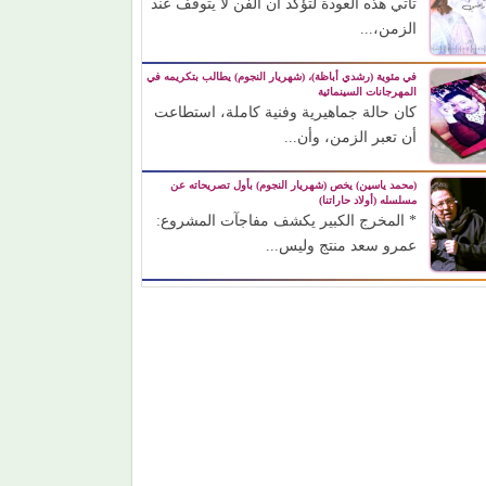
تأتي هذه العودة لتؤكد أن الفن لا يتوقف عند
الزمن،...
في مئوية (رشدي أباظة)، (شهريار النجوم) يطالب بتكريمه في
المهرجانات السينمائية
كان حالة جماهيرية وفنية كاملة، استطاعت
أن تعبر الزمن، وأن...
(محمد ياسين) يخص (شهريار النجوم) بأول تصريحاته عن
مسلسله (أولاد حاراتنا)
* المخرج الكبير يكشف مفاجآت المشروع:
عمرو سعد منتج وليس...