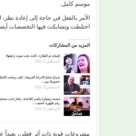
موسم كامل.
الأمر بالفعل في حاجة إلى إعادة نظر
اختلطت وتشابكت فيها التخصصات أيضاً،
المزيد من المشاركات
(إيمان ذو الفقار).. (كنت بحب صوت زعيقها)
أغسطس 8, 2026
صراع صناع (الدراما العربية).. كيف رسخت (الصبّا
حضورها بين…
أغسطس 8, 2026
(محمد رضوان) يكسر القاعدة.. يختار (حب مستحي
رغم ظهوره كضيف…
أغسطس 8, 2026
مشروعات قوية ذات أثر فعلي، بعيداً ع