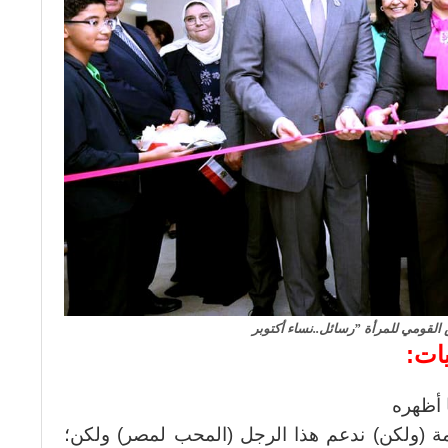
لقومي للمرأة ”رسائل..نساء أكتوبر
يات:
 أظهره
ة (ولكن) ندعم هذا الرجل (المحب لمصر) ولكن؛