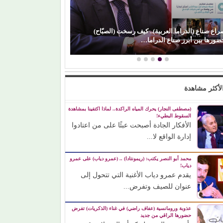
(محمد رضوان) يكسر القاعدة.. يختار (حب مستحيل)
(باميلا نون) 
رغم ظهوره كضيف شرف
ورسالة مؤثرة
لأكثر مشاهدة
(مصطفى النجار) يحرك المياه الراكدة.. لماذا اكتفينا بمشاهدة
السقوط البطيء!
الأفكار الجادة أصبحت عبئًا على من اعتادوا
إدارة الواقع لا...
محمد أبو النصر يكتب: (ريمونتادا) .. (عمرو دياب) على عمرو
دياب!
يقدم عمرو دياب الأغنية التي تتحول إلى
عنوان للصيف وتفرض...
عذوبة ورومانسية (عفاف راضي) في غناء (الذكريات) تفرض
حضورها الراقي من جديد