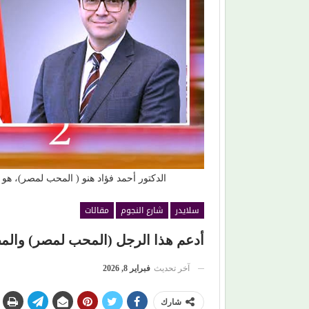
 كتابة تاريخ المسرح
(إيمان ذو الفقار).. (كنت بحب صوت زعيقها)
الدكتور أحمد فؤاد هنو ( المحب لمصر)، هو أ
سلايدر
شارع النجوم
مقالات
أدعم هذا الرجل (المحب لمصر) والمص
آخر تحديث
فبراير 8, 2026
شارك