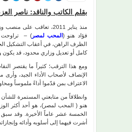
بقلم الكاتب والناقد: ناصر العز
منذ يناير 2011، تعاقب على 
فؤاد هنو (
المحب لمصر
) – تراوحت ف
الظرف الراهن، في أعقاب التشكيل الجد
كامل أو تعديل وزاري محدود، قد يكون وشيك
ومع هذا الترقب؛ كثيراً ما يقتصر ال
الإنصاف لأصحاب الأداء الجيد، وأرى م
الاعتراف بمن قدّموا أداءً ملموساً ومحا
وانطلاقاً من متابعتي المستمرة للشأن ا
هنو ( المحب لمصر)، هو أحد أكثر الوزر
الخمسة عشر عاماً الأخيرة. وقد سبق 
أشرت فيهما إلى أسلوبه وأدائه وإنجازاته