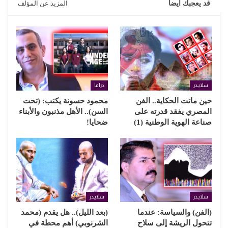
قد يعجبك ايضا
المزيد عن المؤلف
سلايدر
دراما
حين ماتت الحكاية.. الفن
محمود حسونة يكتب: (تحت
المصري يفقد قدرته على
السن).. الأهل مذنبون والأبناء
صناعة الهوية الوطنية (1)
ضحايا!
سلايدر
سلايدر
(الفن) والسياسة: عندما
(بعد الليل).. هل يقدم (محمد
تتحول الريشة إلى سلاح
الشرنوبي) أهم محطة في