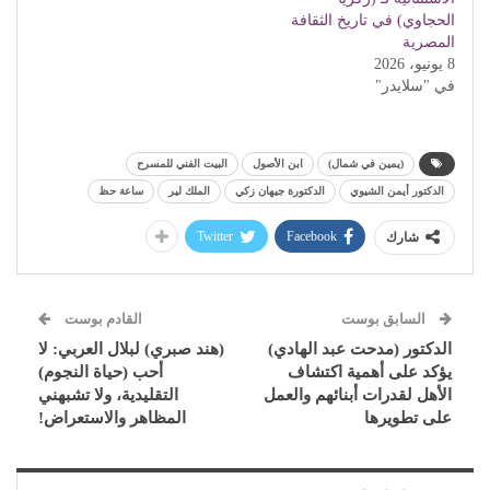
الحجاوي) في تاريخ الثقافة
المصرية
8 يونيو، 2026
في "سلايدر"
(يمين في شمال)
ابن الأصول
البيت الفني للمسرح
الدكتور أيمن الشيوي
الدكتورة جيهان زكي
الملك لير
ساعة حظ
Twitter
Facebook
شارك
السابق بوست
القادم بوست
الدكتور (مدحت عبد الهادي)
(هند صبري) لبلال العربي: لا
يؤكد على أهمية اكتشاف
أحب (حياة النجوم)
الأهل لقدرات أبنائهم والعمل
التقليدية، ولا تشبهني
على تطويرها
المظاهر والاستعراض!