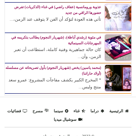
عذوبة ورومانسية (عفاف راضي) في غناء (الذكريات) تفرض
حضورها الراقي من جديد
تأتي هذه العودة لتؤكد أن الفن لا يتوقف عند الزمن،...
في مئوية (رشدي أباظة)، (شهريار النجوم) يطالب بتكريمه في
المهرجانات السينمائية
كان حالة جماهيرية وفنية كاملة، استطاعت أن تعبر
الزمن، وأن...
(محمد ياسين) يخص (شهريار النجوم) بأول تصريحاته عن مسلسله
(أولاد حاراتنا)
* المخرج الكبير يكشف مفاجآت المشروع: عمرو سعد
منتج وليس...
الرئيسية
دراما
غناء
سينما
مسرح
فضائيات
سوشيال ميديا