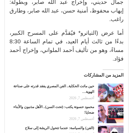
جمال حديني، وإخراج عبد الله صابر، وبطولة:
إيهاب محفوظ، أمنية حسن، عبد الله صابر، وطارق
راغب.
أما عرض (التياترو* فيُقدَّم على المسرح الكبير،
بدءًا من ثالث أيام العيد، في تمام الساعة 8:30
مساءً، وهو من تأليف أحمد الملواني، وإخراج أحمد
فؤاد.
المزيد من المشاركات
حين ماتت الحكاية.. الفن المصري يفقد قدرته على صناعة
الهوية…
أغسطس 7, 2026
محمود حسونة يكتب: (تحت السن).. الأهل مذنبون والأبناء
ضحايا!
أغسطس 7, 2026
(الفن) والسياسة: عندما تتحول الريشة إلى سلاح