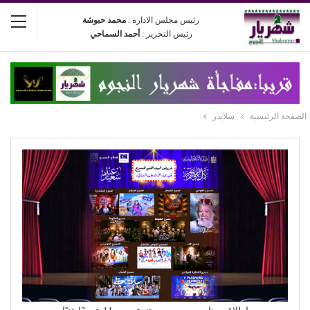
رئيس مجلس الادارة :
محمد حبوشة
رئيس التحرير :
أحمد السماحي
الصفحة الرئيسية
سلايدر