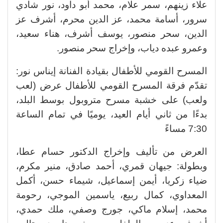
علاء زينهم، سمر علام، محمد أبو داود، نور شادي
سرور، أسامة محمد، عز الدين محرم، أشرف عز
الدين، سحر منصور، يوسف أشرف، هناء سعيد،
وعمرو عبده دياب، وإخراج سحر منصور.
المسرح القومي للأطفال بقيادة الفنانة إيناس نور:
تقدّم فرقة المسرح القومي للأطفال عرض (لعب
ولعب) على خشبة مسرح متروبول بوسط البلد،
بدءًا من ثاني أيام العيد، يوميًا في تمام الساعة
7:30 مساءً
العرض من تأليف وإخراج الدكتور حسام عطا،
وبطولة: جيهان قمري، أحمد صادق، منير مكرم،
ضياء زكريا، أيمن إسماعيل، شيماء حسن، أكمل
المعداوي، كمال ربيع، ياسمين الموجي، رحومة
محمد، إسلام ماكي، جورج وصفي، ملك حمدي،