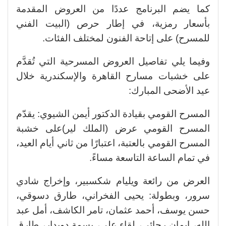
كما يضم البرنامج عددًا من العروض المقدمة
بأسعار رمزية، في إطار حرص (البيت الفني
للمسرح) على إتاحة الفنون لمختلف الفئات.
وفيما يلي تفاصيل العروض المسرحية التي تُقدَّم
على خشبات مسارح القاهرة والإسكندرية خلال
عيد الأضحى المبارك:
المسرح القومي بقيادة الدكتور أيمن الشيوي: يقدّم
المسرح القومي عرض (الملك لير)على خشبة
المسرح القومي بالعتبة، اعتبارًا من ثاني أيام العيد،
في تمام الساعة التاسعة مساءً.
العرض من رائعة ويليام شكسبير، وإخراج شادي
سرور، وبطولة: يحيى الفخراني، طارق دسوقي،
حسن يوسف، أحمد عثمان، تامر الكاشف، أمل عبد
الله، إيمان رجائي، لقاء علي، بسمة دويدار، طارق