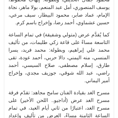
يوسف المنصوري، أمل عبد المنعم، بولا ماهر، نجاة
الإمام، عماد صابر، محمود البيطار، سيف مرعي،
حسين عشماوي، أحمد رضا، وإخراج باسم كرم.
كما يُقدَّم عرض (متولي وشفيقة) في تمام الساعة
التاسعة مساءً على قاعة زكي طليمات، من تأليف
محمد علي إبراهيم، وبطولة: محمد فريد، يسرا
المنسي، منه اليمني، دالا حربي، أحمد عودة، تقى
طارق، إسلام مصطفى، صلاح السيسي، أحمد
راضي، عبد الله شوقي، جوزيف مجدي، وإخراج
أمير اليماني.
مسرح الغد بقيادة الفنان سامح مجاهد: تقدّم فرقة
مسرح الغد عرض (أداجيو.. اللحن الأخير) على
مسرح الغد، اعتبارًا من ثاني أيام العيد، في تمام
الساعة الثامنة مساءً، العرض من تأليف وإعداد