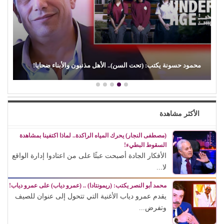
(الفن) والسياسة: عندما تتحول الريشة إلى سلاح
الأكثر مشاهدة
(مصطفى النجار) يحرك المياه الراكدة.. لماذا اكتفينا بمشاهدة
السقوط البطيء!
الأفكار الجادة أصبحت عبئًا على من اعتادوا إدارة الواقع
لا...
محمد أبو النصر يكتب: (ريمونتادا) .. (عمرو دياب) على عمرو دياب!
يقدم عمرو دياب الأغنية التي تتحول إلى عنوان للصيف
وتفرض...