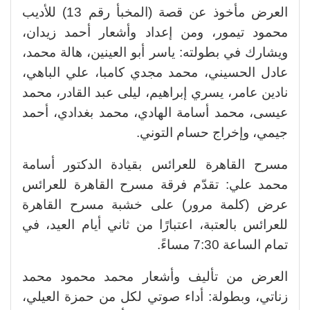
العرض مأخوذ عن قصة (المخبأ رقم 13) للأديب
محمود تيمور، ومن إعداد وأشعار أحمد زيدان،
ويشارك في بطولته: ياسر أبو العينين، هالة محمد،
عادل الحسيني، محمد مجدي كامبا، علي الباهي،
نادين عامر، يسري إبراهيم، ليلى عبد القادر، محمد
عيسى، محمد أسامة الهادي، محمد بغدادي، أحمد
جيمي، وإخراج حسام التوني.
مسرح القاهرة للعرائس بقيادة الدكتور أسامة
محمد علي: تقدّم فرقة مسرح القاهرة للعرائس
عرض (كلمة مرور) على خشبة مسرح القاهرة
للعرائس بالعتبة، اعتبارًا من ثاني أيام العيد، في
تمام الساعة 7:30 مساءً.
العرض من تأليف وأشعار محمد محمود محمد
زناتي، وبطولة: أداء صوتي لكل من حمزة العيلي،