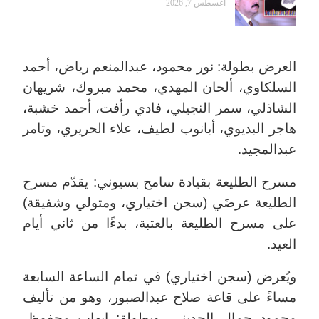
أغسطس 7, 2026
العرض بطولة: نور محمود، عبدالمنعم رياض، أحمد
السلكاوي، ألحان المهدي، محمد مبروك، شريهان
الشاذلي، سمر النجيلي، فادي رأفت، أحمد خشبة،
هاجر البديوي، أبانوب لطيف، علاء الحريري، وتامر
عبدالمجيد.
مسرح الطليعة بقيادة سامح بسيوني: يقدّم مسرح
الطليعة عرضَي (سجن اختياري، ومتولي وشفيقة)
على مسرح الطليعة بالعتبة، بدءًا من ثاني أيام
العيد.
ويُعرض (سجن اختياري) في تمام الساعة السابعة
مساءً على قاعة صلاح عبدالصبور، وهو من تأليف
محمود جمال الحديني، وبطولة: إيهاب محفوظ،