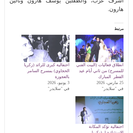
أشرف عزب، والطفلين يوسف هارون وتالين
هارون.
مرتبط
انطلاق فعاليات (البيت الفني
احتفالية كبرى للرائد (زكريا
للمسرح) من ثاني أيام عيد
الحجاوي) بمسرح السامر
الفطر المبارك
بالعجوزة
25 مارس، 2026
3 يونيو، 2026
في "سلايدر"
في "سلايدر"
احتفالية تؤكد المكانة
الاستثنائية لـ (زكريا