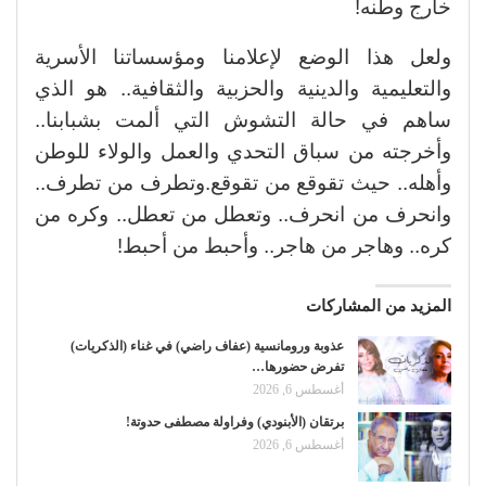
خارج وطنه!
ولعل هذا الوضع لإعلامنا ومؤسساتنا الأسرية
والتعليمية والدينية والحزبية والثقافية.. هو الذي
ساهم في حالة التشوش التي ألمت بشبابنا..
وأخرجته من سباق التحدي والعمل والولاء للوطن
وأهله.. حيث تقوقع من تقوقع.وتطرف من تطرف..
وانحرف من انحرف.. وتعطل من تعطل.. وكره من
كره.. وهاجر من هاجر.. وأحبط من أحبط!
المزيد من المشاركات
عذوبة ورومانسية (عفاف راضي) في غناء (الذكريات)
تفرض حضورها…
أغسطس 6, 2026
برتقان (الأبنودي) وفراولة مصطفى حدوتة!
أغسطس 6, 2026