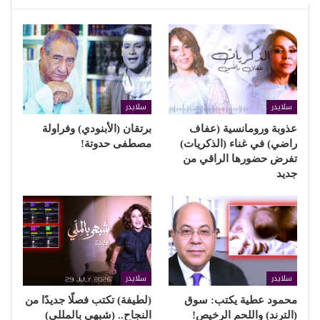
سلايدر
سلايدر
عذوبة ورومانسية (عفاف
برتقان (الأبنودي) وفراولة
راضي) في غناء (الذكريات)
مصطفى حدوتة!
تفرض حضورها الراقي من
جديد
سلايدر
سلايدر
محمود عطية يكتب: سوق
(لطيفة) تكتب فصلًا جديدًا من
(الترند) واللحم الرخيص!
النجاح.. (شبهي بالمللي)