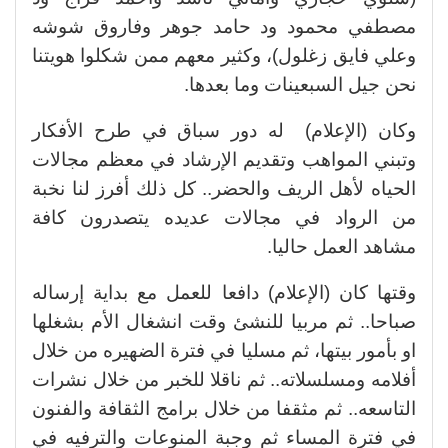
مصطفي محمود ود حامد جوهر وفاروق شوشه
وعلي فايق زغلول)، وكثير معهم ممن شكلوا هويتنا
نحن جيل السبعينات وما بعدها.
وكان (الإعلام) له دور سباق في طرح الأفكار
وتبني المواهب وتقديم الإرشاد في معظم مجالات
الحياه لأهل الريف والحضر.. كل ذلك أفرز لنا نخبة
من الرواد في مجالات عديده يتصدرون كافة
مشاهد العمل حاليا.
وقتها كان (الإعلام) دافعا للعمل مع بداية إرساله
صباحا.. ثم مربيا للنشئ وقت انشغال الأم بشغلها
او بأمور بيتها، ثم مسليا في فترة الضهيره من خلال
أفلامه ومسلسلاته.. ثم ناقلا للخبر من خلال نشرات
التاسعه.. ثم مثقفا من خلال برامج الثقافة والفنون
في فترة المساء ثم وجبة المنوعات والترفيه في