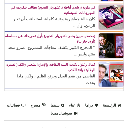
في مئوية (رشدي أباظة)، (شهريار النجوم) يطالب بتكريمه في
المهرجانات السينمائية
كان حالة جماهيرية وفنية كاملة، استطاعت أن تعبر
الزمن، وأن...
(محمد ياسين) يخص (شهريار النجوم) بأول تصريحاته عن مسلسله
(أولاد حاراتنا)
* المخرج الكبير يكشف مفاجآت المشروع: عمرو سعد
منتج وليس...
كمال زغلول يكتب: البنية الثقافية والإبداع الشعبي (29).. (السيرة
الهلالية) وآفة الكذب
القاضي من يقيم العدل ويرفع الظلم ، ولكن ماذا
يحدث...
الرئيسية
دراما
غناء
سينما
مسرح
فضائيات
سوشيال ميديا