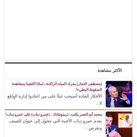
الأكثر مشاهدة
(مصطفى النجار) يحرك المياه الراكدة.. لماذا اكتفينا بمشاهدة
السقوط البطيء!
الأفكار الجادة أصبحت عبئًا على من اعتادوا إدارة الواقع
لا...
محمد أبو النصر يكتب: (ريمونتادا) .. (عمرو دياب) على عمرو دياب!
يقدم عمرو دياب الأغنية التي تتحول إلى عنوان للصيف
وتفرض...