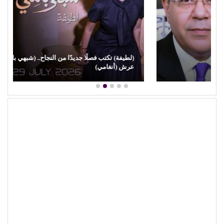
(لطيفة) تكتب فصلًا جديدًا من النجاح.. (شبهي بالمللي) تتربع على
عرش (أنغامي)