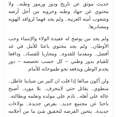
حديث موثق عن تاريخ ودور ورموز وطنه.. ولا
محتوي عن جهاد وطنه وحروبه من أجل أرضه
وشعوب أمته العربية.. ولم يجد فهما لروافد الهويه
ومصادرها.
ولم يجد من يوضح له عقيدة الولاء والإنتماء وحب
الأوطان.. ولم يجد محتوي باعثا للأمل في غد
أفضل.. ومقدما للقدوة.. ومحاربا للفساد.. ودافعا
للقيام بدور وطني – كل حسب تخصصه – دور
يخدم الوطن ويدفعه نحو طموحاته للأمام.
ولن أكون مبالغا إذا قلت ان كثير من شبابنا عاطل..
منطوي.. يقاتل حتي لاينحرف.. بلا مورد.. أصبح
عالة علي أهله.. نادم علي مولده وتعلمه وبطالته..
باحثا عن مجتمع جديد.. بفرص جديدة.. بولاءات
جديدة.. يتحين الفرصه لتحقيق شئ ما من أحلامه