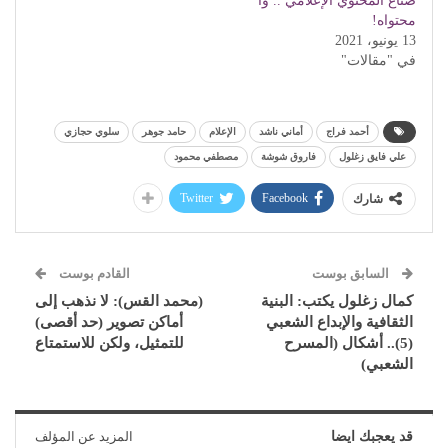
صناع المحتوي الإعلامي .. وا
محتواه!
13 يونيو، 2021
في "مقالات"
أحمد فراج
أماني ناشد
الإعلام
حامد جوهر
سلوي حجازي
علي فايق زغلول
فاروق شوشة
مصطفي محمود
Twitter
Facebook
شارك
السابق بوست
القادم بوست
كمال زغلول يكتب: البنية
(محمد القس): لا نذهب إلى
الثقافية والإبداع الشعبي
أماكن تصوير (حد أقصى)
(5).. أشكال (المسرح
للتمثيل، ولكن للاستمتاع
الشعبي)
قد يعجبك ايضا
المزيد عن المؤلف