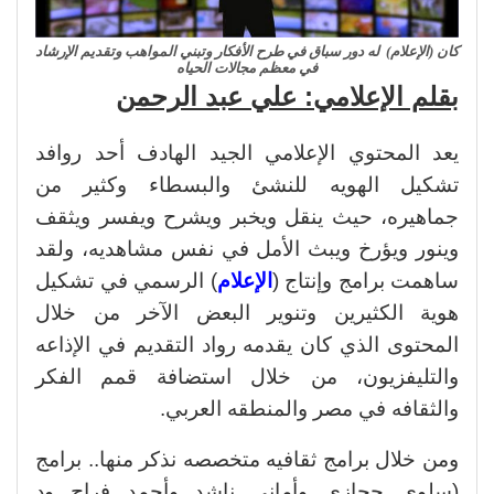
كان (الإعلام) له دور سباق في طرح الأفكار وتبني المواهب وتقديم الإرشاد
في معظم مجالات الحياه
بقلم الإعلامي: علي عبد الرحمن
يعد المحتوي الإعلامي الجيد الهادف أحد روافد
تشكيل الهويه للنشئ والبسطاء وكثير من
جماهيره، حيث ينقل ويخبر ويشرح ويفسر ويثقف
وينور ويؤرخ ويبث الأمل في نفس مشاهديه، ولقد
ساهمت برامج وإنتاج (
الإعلام
) الرسمي في تشكيل
هوية الكثيرين وتنوير البعض الآخر من خلال
المحتوى الذي كان يقدمه رواد التقديم في الإذاعه
والتليفزيون، من خلال استضافة قمم الفكر
والثقافه في مصر والمنطقه العربي.
ومن خلال برامج ثقافيه متخصصه نذكر منها.. برامج
(سلوي حجازي وأماني ناشد وأحمد فراج ود