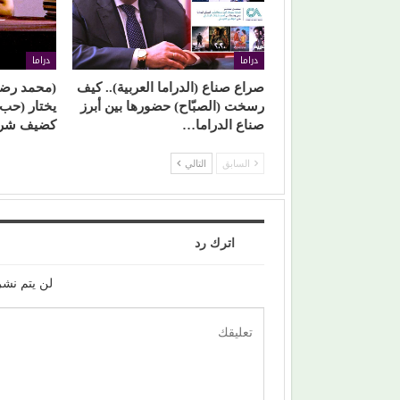
دراما
دراما
صراع صناع (الدراما العربية).. كيف
(محمد رضوا
رسخت (الصبّاح) حضورها بين أبرز
يختار (حب
صناع الدراما…
كضيف شر
السابق
التالي
اترك رد
لن يتم نشر