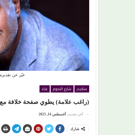
عبّر عن تقديره
سلايدر
شارع النجوم
غناء
(راغب علامة) يطوي صفحة خلافة مع
آخر تحديث
أغسطس 14, 2025
شارك