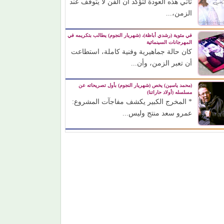
تأتي هذه العودة لتؤكد أن الفن لا يتوقف عند
الزمن،...
في مئوية (رشدي أباظة)، (شهريار النجوم) يطالب بتكريمه في
المهرجانات السينمائية
كان حالة جماهيرية وفنية كاملة، استطاعت
أن تعبر الزمن، وأن...
(محمد ياسين) يخص (شهريار النجوم) بأول تصريحاته عن
مسلسله (أولاد حاراتنا)
* المخرج الكبير يكشف مفاجآت المشروع:
عمرو سعد منتج وليس...