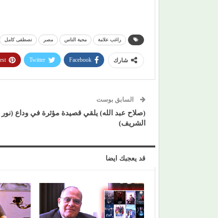
راغب علامة
محبة الناس
مصر
نصطفى كامل
est
Twitter
Facebook
شارك
السابق بوست
(صلاح عبد الله) يلقي قصيدة مؤثرة في وداع (نور
الشريف)
قد يعجبك ايضا