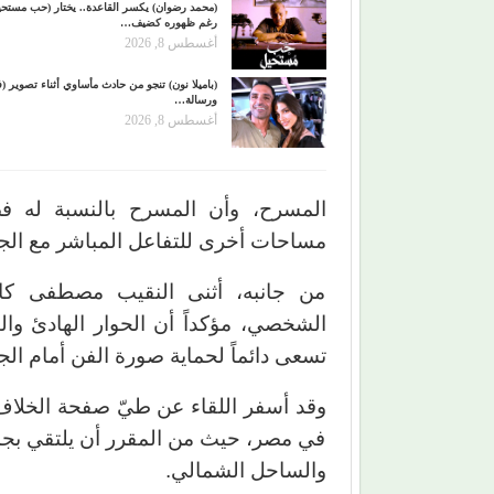
(محمد رضوان) يكسر القاعدة.. يختار (حب مستحي
رغم ظهوره كضيف…
أغسطس 8, 2026
(باميلا نون) تنجو من حادث مأساوي أثناء تصوير (ف
ورسالة…
أغسطس 8, 2026
المسرح، وأن المسرح بالنسبة له ف
مساحات أخرى للتفاعل المباشر مع الج
من جانبه، أثنى النقيب مصطفى كام
الشخصي، مؤكداً أن الحوار الهادئ والب
تسعى دائماً لحماية صورة الفن أمام الج
وقد أسفر اللقاء عن طيّ صفحة الخلاف 
في مصر، حيث من المقرر أن يلتقي بجم
والساحل الشمالي.