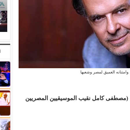
حين ماتت الحكاية.. الفن المصري يفقد قدرته على
ص
صناعة الهوية الوطنية (1)
ح
ا
 وامتنانه العميق لمصر وشعبها
 (مصطفى كامل نقيب الموسيقيين المصريين