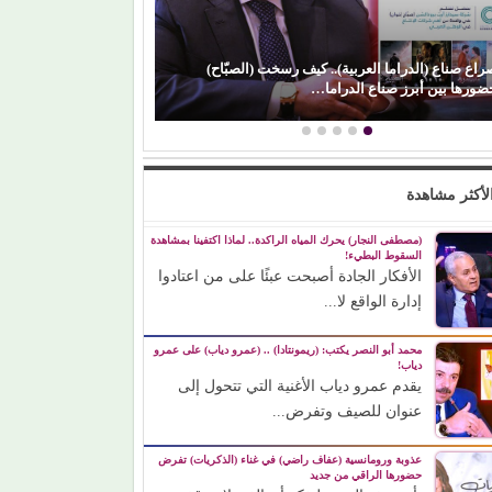
راع صناع (الدراما العربية).. كيف رسخت (الصبّاح)
(محمد رضوان) يكس
ضورها بين أبرز صناع الدراما…
رغم ظهوره كضي
لأكثر مشاهدة
(مصطفى النجار) يحرك المياه الراكدة.. لماذا اكتفينا بمشاهدة
السقوط البطيء!
الأفكار الجادة أصبحت عبئًا على من اعتادوا
إدارة الواقع لا...
محمد أبو النصر يكتب: (ريمونتادا) .. (عمرو دياب) على عمرو
دياب!
يقدم عمرو دياب الأغنية التي تتحول إلى
عنوان للصيف وتفرض...
عذوبة ورومانسية (عفاف راضي) في غناء (الذكريات) تفرض
حضورها الراقي من جديد