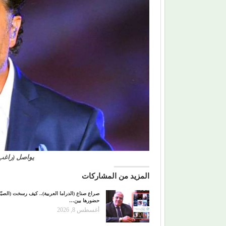
يواصل (راغب 
المزيد من المشاركات
صراع صناع (الدراما العربية).. كيف رسخت (الصبّا
حضورها بين…
أغسطس 8, 2026