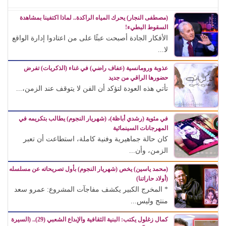
(مصطفى النجار) يحرك المياه الراكدة.. لماذا اكتفينا بمشاهدة
السقوط البطيء!
الأفكار الجادة أصبحت عبئًا على من اعتادوا إدارة الواقع
لا...
عذوبة ورومانسية (عفاف راضي) في غناء (الذكريات) تفرض
حضورها الراقي من جديد
تأتي هذه العودة لتؤكد أن الفن لا يتوقف عند الزمن،...
في مئوية (رشدي أباظة)، (شهريار النجوم) يطالب بتكريمه في
المهرجانات السينمائية
كان حالة جماهيرية وفنية كاملة، استطاعت أن تعبر
الزمن، وأن...
(محمد ياسين) يخص (شهريار النجوم) بأول تصريحاته عن مسلسله
(أولاد حاراتنا)
* المخرج الكبير يكشف مفاجآت المشروع: عمرو سعد
منتج وليس...
كمال زغلول يكتب: البنية الثقافية والإبداع الشعبي (29).. (السيرة