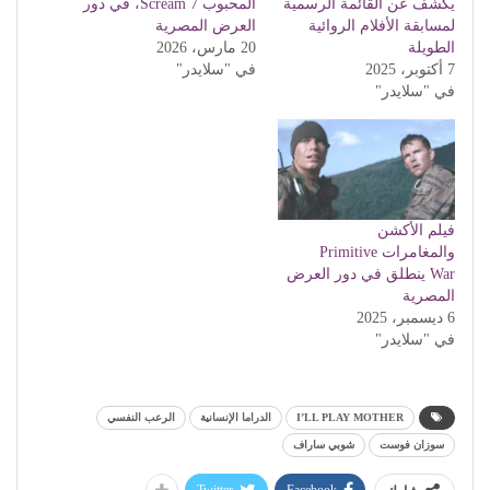
يكشف عن القائمة الرسمية
المحبوب Scream 7، في دور
لمسابقة الأفلام الروائية
العرض المصرية
الطويلة
20 مارس، 2026
7 أكتوبر، 2025
في "سلايدر"
في "سلايدر"
فيلم الأكشن
والمغامرات Primitive
War ينطلق في دور العرض
المصرية
6 ديسمبر، 2025
في "سلايدر"
I’LL PLAY MOTHER
الدراما الإنسانية
الرعب النفسي
سوزان فوست
شوبي ساراف