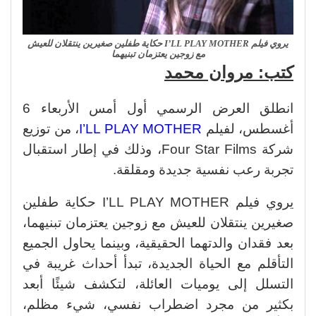
يروي فيلم I’LL PLAY MOTHER حكاية طفلين صغيرين ينتقلان للعيش
مع زوجين يعتزمان تبنيهما
كتب: مروان محمد
انطلق العرض الرسمي أول أمس الأربعاء 6
أغسطس، لفيلم
I’LL PLAY MOTHER
، من توزيع
شركة Four Star Films، وذلك في إطار استقبال
تجربة رعب نفسية جديدة ومقلقة.
يروي فيلم I’LL PLAY MOTHER حكاية طفلين
صغيرين ينتقلان للعيش مع زوجين يعتزمان تبنيهما،
بعد فقدان والدتهما الحقيقية، وبينما يحاول الجميع
التأقلم مع الحياة الجديدة، تبدأ أحداث غريبة في
التسلل إلى يوميات العائلة، لتكشف شيئًا أبعد
بكثير من مجرد اضطراب نفسي، شيء مظلم،