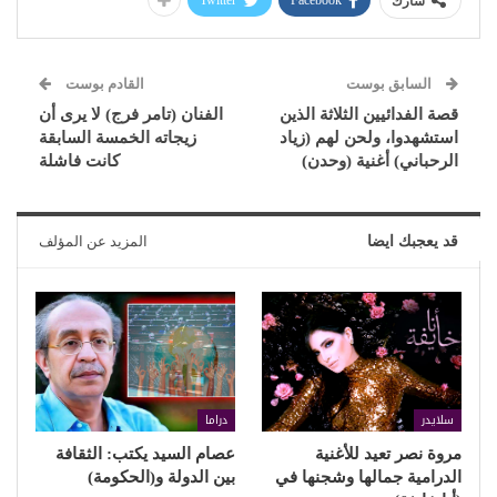
Twitter
Facebook
شارك
السابق بوست
القادم بوست
قصة الفدائيين الثلاثة الذين
الفنان (تامر فرج) لا يرى أن
استشهدوا، ولحن لهم (زياد
زيجاته الخمسة السابقة
الرحباني) أغنية (وحدن)
كانت فاشلة
قد يعجبك ايضا
المزيد عن المؤلف
سلايدر
دراما
مروة نصر تعيد للأغنية
عصام السيد يكتب: الثقافة
الدرامية جمالها وشجنها في
بين الدولة و(الحكومة)