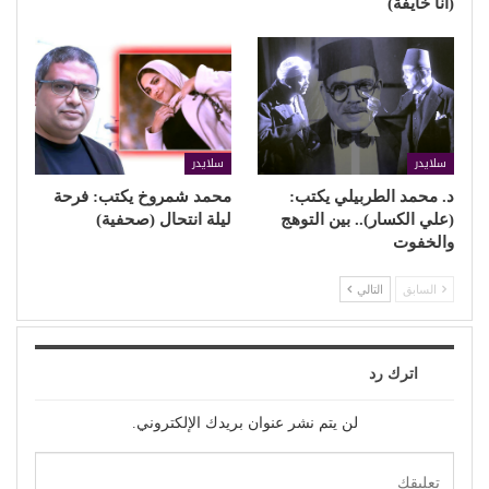
(أنا خايفة)
سلايدر
سلايدر
د. محمد الطربيلي يكتب:
محمد شمروخ يكتب: فرحة
(علي الكسار).. بين التوهج
ليلة انتحال (صحفية)
والخفوت
السابق
التالي
اترك رد
لن يتم نشر عنوان بريدك الإلكتروني.