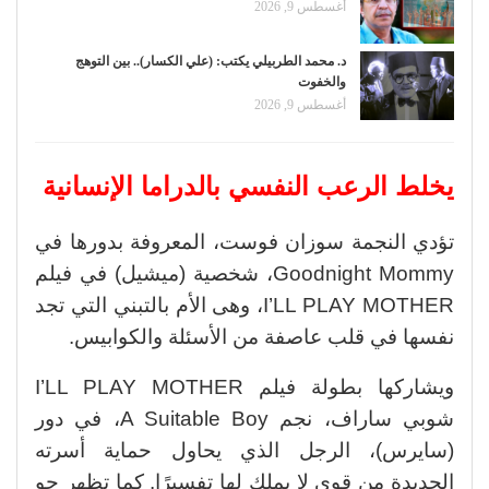
أغسطس 9, 2026
د. محمد الطربيلي يكتب: (علي الكسار).. بين التوهج
والخفوت
أغسطس 9, 2026
يخلط الرعب النفسي بالدراما الإنسانية
تؤدي النجمة سوزان فوست، المعروفة بدورها في
Goodnight Mommy، شخصية (ميشيل) في فيلم
I’LL PLAY MOTHER، وهى الأم بالتبني التي تجد
نفسها في قلب عاصفة من الأسئلة والكوابيس.
ويشاركها بطولة فيلم I’LL PLAY MOTHER
شوبي ساراف، نجم A Suitable Boy، في دور
(سايرس)، الرجل الذي يحاول حماية أسرته
الجديدة من قوى لا يملك لها تفسيرًا. كما تظهر جو