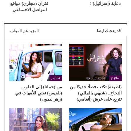
دعاية (إسرائيل) !
فئران (مجاري) مواقع
التواصل الاجتماعي
قد يعجبك ايضا
المزيد عن المؤلف
سلايدر
سلايدر
(لطيفة) تكتب فصلًا جديدًا من
من (حمانا) إلى القلوب..
النجاح.. (شبهي بالمللي)
(بلقيس) تغني للأمهات في
تتربع على عرش (أنغامي)
(زهر ليمون)