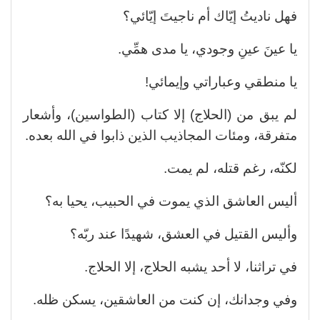
فهل ناديتُ إيّاك أم ناجيتَ إيّائي؟
يا عينَ عينِ وجودي، يا مدى همِّي.
يا منطقي وعباراتي وإيمائي!
لم يبق من (الحلاج) إلا كتاب (الطواسين)، وأشعار
متفرقة، ومئات المجاذيب الذين ذابوا في الله بعده.
لكنّه، رغم قتله، لم يمت.
أليس العاشق الذي يموت في الحبيب، يحيا به؟
وأليس القتيل في العشق، شهيدًا عند ربّه؟
في تراثنا، لا أحد يشبه الحلاج، إلا الحلاج.
وفي وجدانك، إن كنت من العاشقين، يسكن ظله.