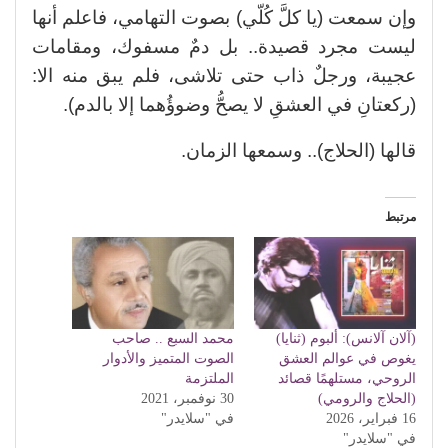
وإن سمعت (يا كلَّ كُلّي) بصوت التهامي، فاعلم أنها
ليست مجرد قصيدة.. بل دمٌ مسفوك، ومقامات
عجيبة، ورجلٌ ذاب حتى تلاشى، فلم يبق منه الا:
(ركعتانِ في العشقِ لا يصحُّ وضوؤُهما إلا بالدم).
قالها (الحلاج).. وسمعها الزمان.
مرتبط
(آلان آلانس): ألبوم (ثنايا)
محمد السبع .. صاحب
يغوص في عوالم العشق
الصوت المتميز والأدوار
الروحي، مستلهمًا قصائد
الملتزمة
(الحلاج والرومي)
30 نوفمبر، 2021
16 فبراير، 2026
في "سلايدر"
في "سلايدر"