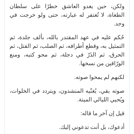
ولكن، حين يغدو العاشق خطرًا على سلطان
الطغاة، لا تُغتفر له عبارته، حتى ولو خرجت في
وجد.
حُكم عليه في عهد المقتدر بالله، بألف جلدة، ثم
التمثيل به، وقطع أطرافه، ثم الصلب، ثم القتل، ثم
الحرق، ثم الذَرّ في دجلة، ثم محو كتبه، ومنع
الورّاقين من نسخها.
لكنهم لم يمحوا صوته.
صوته بقي، يُغنّيه المنشدون، ويتردد في الخلوات،
ويُحيي الليالي الميتة.
قيل إن آخر ما قاله:
أدعوك، بل أنت تدعوني إليك.