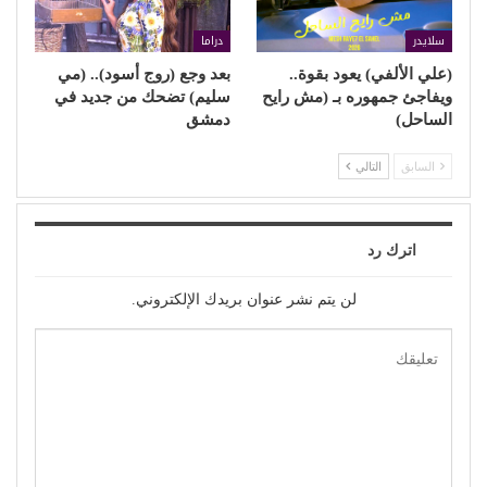
سلايدر
دراما
(علي الألفي) يعود بقوة..
بعد وجع (روج أسود).. (مي
ويفاجئ جمهوره بـ (مش رايح
سليم) تضحك من جديد في
الساحل)
دمشق
السابق
التالي
اترك رد
لن يتم نشر عنوان بريدك الإلكتروني.