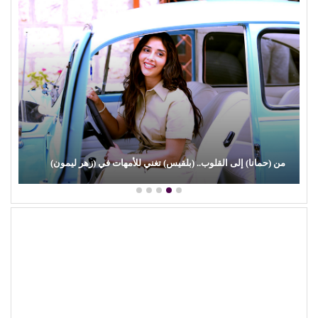
نا) إلى القلوب.. (بلقيس) تغني للأمهات في (زهر ليمون)
(علي الألفي)