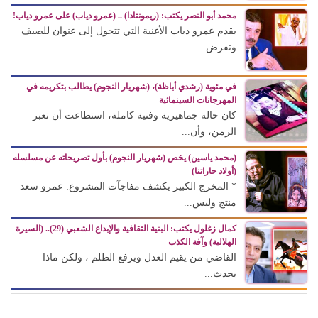
محمد أبو النصر يكتب: (ريمونتادا) .. (عمرو دياب) على عمرو دياب!
يقدم عمرو دياب الأغنية التي تتحول إلى عنوان للصيف
وتفرض...
في مئوية (رشدي أباظة)، (شهريار النجوم) يطالب بتكريمه في
المهرجانات السينمائية
كان حالة جماهيرية وفنية كاملة، استطاعت أن تعبر
الزمن، وأن...
(محمد ياسين) يخص (شهريار النجوم) بأول تصريحاته عن مسلسله
(أولاد حاراتنا)
* المخرج الكبير يكشف مفاجآت المشروع: عمرو سعد
منتج وليس...
كمال زغلول يكتب: البنية الثقافية والإبداع الشعبي (29).. (السيرة
الهلالية) وآفة الكذب
القاضي من يقيم العدل ويرفع الظلم ، ولكن ماذا
يحدث...