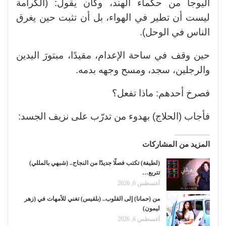
اليوجا من حكماء الهند، وكان يقول: (الكرامة
ليست أن تطير في الهواء، بل أن تثبت حين يغرق
الناس في الوحل).
حين وقف في ساحة الإعدام، مقيدًا، مبتورَ اليدين
والرجلين، سجد، ومسح وجهه بدمه.
فصرخ أحدهم: ماذا تفعل؟
فأجاب (الحلاج) بهدوء من تدرّب على نزيف الجسد:
المزيد من المشاركات
(لطيفة) تكتب فصلًا جديدًا من النجاح.. (شبهي بالمللي)
تتربع…
أغسطس 6, 2026
من (حمانا) إلى القلوب.. (بلقيس) تغني للأمهات في (زهر
ليمون)
أغسطس 6, 2026