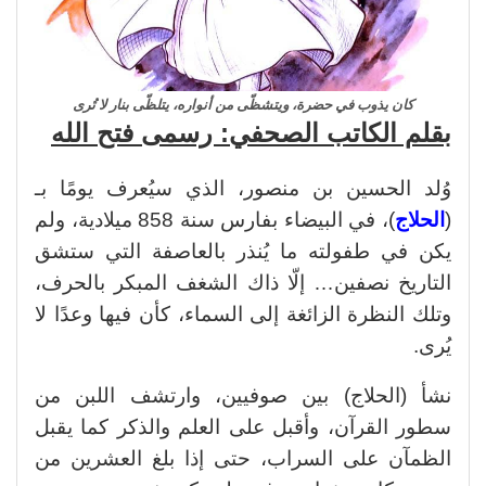
كان يذوب في حضرة، ويتشظّى من أنواره، يتلظّى بنار لا تُرى
بقلم الكاتب الصحفي: رسمى فتح الله
وُلد الحسين بن منصور، الذي سيُعرف يومًا بـ
(
الحلاج
)، في البيضاء بفارس سنة 858 ميلادية، ولم
يكن في طفولته ما يُنذر بالعاصفة التي ستشق
التاريخ نصفين… إلّا ذاك الشغف المبكر بالحرف،
وتلك النظرة الزائغة إلى السماء، كأن فيها وعدًا لا
يُرى.
نشأ (الحلاج) بين صوفيين، وارتشف اللبن من
سطور القرآن، وأقبل على العلم والذكر كما يقبل
الظمآن على السراب، حتى إذا بلغ العشرين من