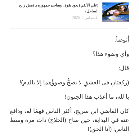
(علي الألفي) يعود بقوة.. ويفاجئ جمهوره بـ (مش رايح
الساحل)
أغسطس 6, 2026
أتوضأ.
وأي وضوء هذا؟
قال:
(ركعتانِ في العشقِ لا يصحُّ وضوؤُهما إلا بالدم)!
يا لله، ما أعذب هذا الجنون!
كان القاضي ابن سريج، أكثر الناس فهمًا له، ودافع
عنه في البداية، حين صاح (الحلاج) ذات مرة وسط
الناس: (أنا الحق)!