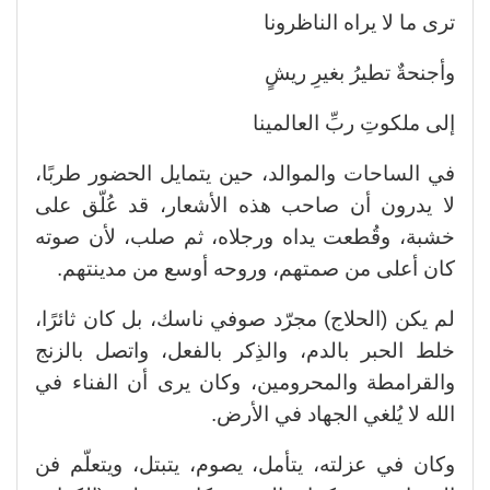
ترى ما لا يراه الناظرونا
وأجنحةٌ تطيرُ بغيرِ ريشٍ
إلى ملكوتِ ربِّ العالمينا
في الساحات والموالد، حين يتمايل الحضور طربًا،
لا يدرون أن صاحب هذه الأشعار، قد عُلّق على
خشبة، وقُطعت يداه ورجلاه، ثم صلب، لأن صوته
كان أعلى من صمتهم، وروحه أوسع من مدينتهم.
لم يكن (الحلاج) مجرّد صوفي ناسك، بل كان ثائرًا،
خلط الحبر بالدم، والذِكر بالفعل، واتصل بالزنج
والقرامطة والمحرومين، وكان يرى أن الفناء في
الله لا يُلغي الجهاد في الأرض.
وكان في عزلته، يتأمل، يصوم، يتبتل، ويتعلّم فن