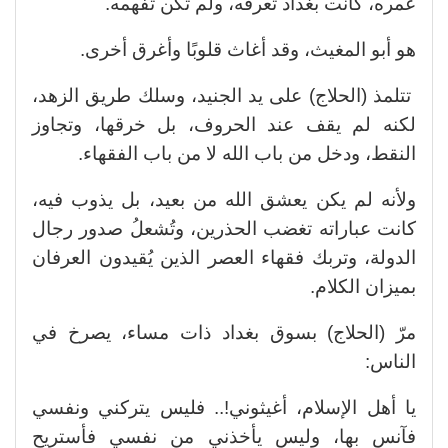
عمره، كانت بغداد تعرفه، ولم تكن تفهمه.
هو أبو المغيث، وقد أغاث قلوبًا وأغرق أخرى.
تتلمذ (الحلاج) على يد الجنيد، وسلك طريق الزهد،
لكنه لم يقف عند الحروف، بل خرقها، وتجاوز
النقط، ودخل من باب الله لا من باب الفقهاء.
ولأنه لم يكن يعشق الله من بعيد، بل يذوب فيه،
كانت عباراته تغضب الحذرين، وتُشعلُ صدور رجال
الدولة، وتربك فقهاء العصر الذين يُقيدون العرفان
بميزان الكلام.
مرّ (الحلاج) بسوق بغداد ذات مساء، يصرخ في
الناس:
يا أهل الإسلام، أغيثوني!.. فليس يتركني ونفسي
فآنس بها، وليس يأخذني من نفسي فأستريح