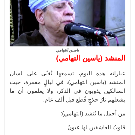
ياسين التهامي
المنشد (ياسين التهامي)
عباراته هذه اليوم، تسمعها تُغنّى على لسان
المنشد (ياسين التهامي)، في ليالٍ مقمرة، حيث
السالكين يذوبون في الذكر، ولا يعلمون أن ما
يشعلهم نارُ حلاجٍ قُطع قبل ألف عام.
من أجمل ما يُنشد (التهامي):
قلوبُ العاشقين لها عيونٌ