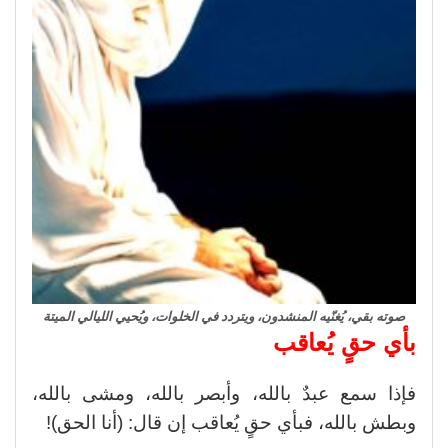
صوته بقي، يُغنّيه المنشدون، ويتردد في الخلوات، ويُحيي الليالي الميتة
بأي حقٍ يُعاقب
فإذا سمع عبدٌ بالله، وأبصر بالله، ومشى بالله،
وبطش بالله، فبأي حقٍ يُعاقب إن قال: (أنا الحق)!