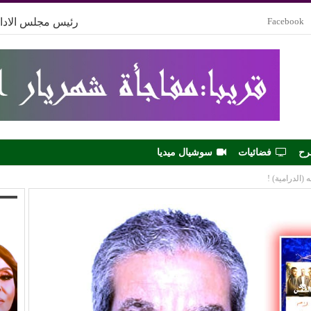
Facebook
رئيس مجلس الادار
رح
فضائيات
سوشيال ميديا
(الدرامية) !