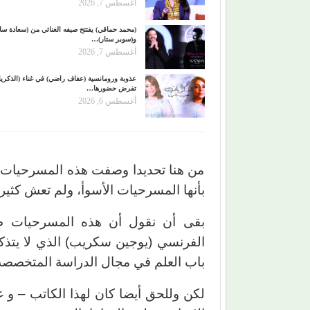
أغسطس 7, 2026
(محمد حماقي) يفتتح صيفه الغنائي من (سعادة س
و(سوبر ستار)…
أغسطس 7, 2026
عذوبة ورومانسية (عفاف راضي) في غناء (الذكري
تفرض حضورها…
أغسطس 6, 2026
من هنا تحديدا وصفت هذه المسرحيات ا
بأنها المسرحيات الأسوأ، ولم تعش كثيرا 
بقى أن نقول أن هذه المسرحيات ظ
الفرنسي (يوجين سكريب) الذي لا يتذكره
باب العلم في مجال الدراسة المتخصصة
لكن وللحق أيضا كان لهذا الكاتب – و غير