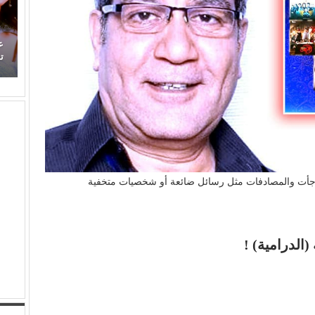
(محمد حماقي) يفتتح صيفه الغنائي من (سعادة ساحل)
ع
و(سوبر ستار) مفاجأة الليلة
ت
فاجأت والمصادفات مثل رسائل ضائعة أو شخصيات متخفية
الدرامية) !