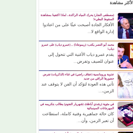
لأكثر مشاهدة
(مصطفى النجار) يحرك المياه الراكدة.. لماذا اكتفينا بمشاهدة
السقوط البطيء!
الأفكار الجادة أصبحت عبئًا على من اعتادوا
إدارة الواقع لا...
محمد أبو النصر يكتب: (ريمونتادا) .. (عمرو دياب) على عمرو
دياب!
يقدم عمرو دياب الأغنية التي تتحول إلى
عنوان للصيف وتفرض...
عذوبة ورومانسية (عفاف راضي) في غناء (الذكريات) تفرض
حضورها الراقي من جديد
تأتي هذه العودة لتؤكد أن الفن لا يتوقف عند
الزمن،...
في مئوية (رشدي أباظة)، (شهريار النجوم) يطالب بتكريمه في
المهرجانات السينمائية
كان حالة جماهيرية وفنية كاملة، استطاعت
أن تعبر الزمن، وأن...