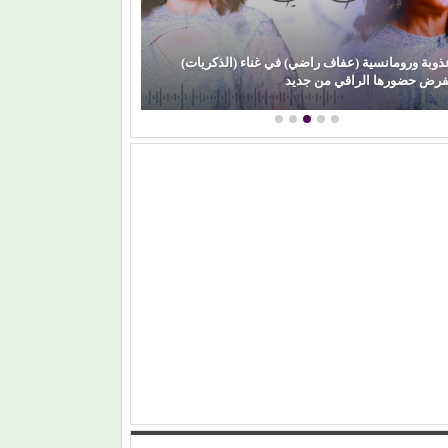
ذوبة ورومانسية (عفاف راضي) في غناء (الذكريات)
فرض حضورها الراقي من جديد
برتقان (الأبنودي)