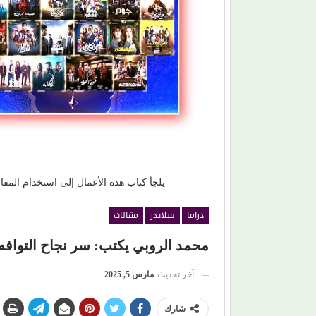
(سحر رامي).. امرأة اختارت الكرامة على مطاردة
اللحم الرخيص!
الأضواء
يلجأ كتاب هذه الأعمال إلى استخدام الم
دراما
سلايدر
مقالات
محمد الروبي يكتب: سر نجاح التوافه (
آخر تحديث
مارس 5, 2025
شارك