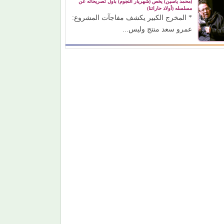
(محمد ياسين) يخص (شهريار النجوم) بأول تصريحاته عن
مسلسله (أولاد حاراتنا)
* المخرج الكبير يكشف مفاجآت المشروع:
عمرو سعد منتج وليس...