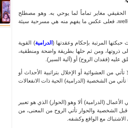
لحقيقي مغاير تماماً لما يوحي به. وهو مصطلح
(مسرحية متقنة الصنع) أو well-made play، فعلى عكس ما يفهم منه هي مسرحية سيئة
حبكتها المرتبة بإحكام وعقدتها (
الدرامية
) القوية
لى ذروتها، ومن ثم حلها بطريقة واضحة ومنطقية،
ق عليه (فقدان الروح) أو (آلية السير).
أتي من العشوائية أو الإخلال بتراتبية الأحداث أو
تي من الشخصية (الدرامية) الحية ذات الانفعالات
الأعمال (الدرامية) ألا وهو (الحوار) الذي هو تعبير
ل الشخصية والحوار تأتي الروح من المعنى، من
الاشتباك مع الواقع وكشفه.