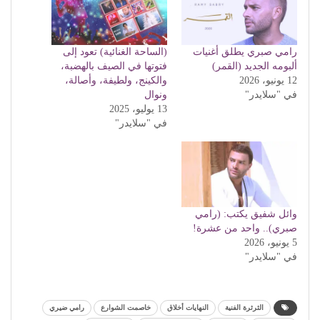
رامي صبري يطلق أغنيات
(الساحة الغنائية) تعود إلى
ألبومه الجديد (القمر)
فتوتها في الصيف بالهضبة،
12 يونيو، 2026
والكينج، ولطيفة، وأصالة،
في "سلايدر"
ونوال
13 يوليو، 2025
في "سلايدر"
وائل شفيق يكتب: (رامي
صبري).. واحد من عشرة!
5 يونيو، 2026
في "سلايدر"
الثرثرة الفنية
النهايات أخلاق
خاصمت الشوارع
رامي ضيري