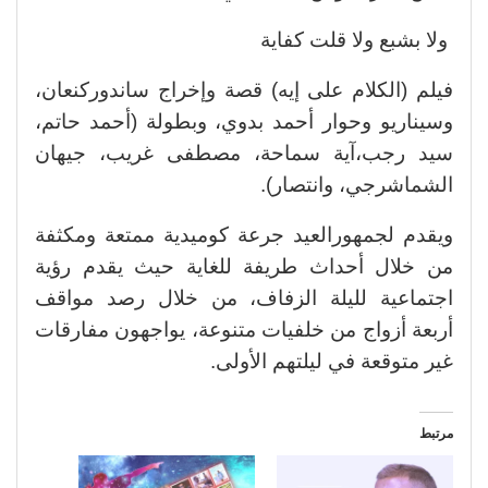
ولا بشبع ولا قلت كفاية
فيلم (الكلام على إيه) قصة وإخراج ساندوركنعان،
وسيناريو وحوار أحمد بدوي، وبطولة (أحمد حاتم،
سيد رجب،آية سماحة، مصطفى غريب، جيهان
الشماشرجي، وانتصار).
ويقدم لجمهورالعيد جرعة كوميدية ممتعة ومكثفة
من خلال أحداث طريفة للغاية حيث يقدم رؤية
اجتماعية لليلة الزفاف، من خلال رصد مواقف
أربعة أزواج من خلفيات متنوعة، يواجهون مفارقات
غير متوقعة في ليلتهم الأولى.
مرتبط