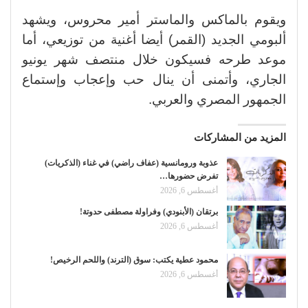
ويقوم بالماكس والماستر أمير محروس، ويشهد
ألبومي الجديد (القمر) أيضا أغنية من توزيعي، أما
موعد طرحه فسيكون خلال منتصف شهر يونيو
الجاري، وأتمنى أن ينال حب وإعجاب وإستماع
الجمهور المصري والعربي.
المزيد من المشاركات
عذوبة ورومانسية (عفاف راضي) في غناء (الذكريات)
تفرض حضورها…
أغسطس 6, 2026
برتقان (الأبنودي) وفراولة مصطفى حدوتة!
أغسطس 6, 2026
محمود عطية يكتب: سوق (الترند) واللحم الرخيص!
أغسطس 6, 2026