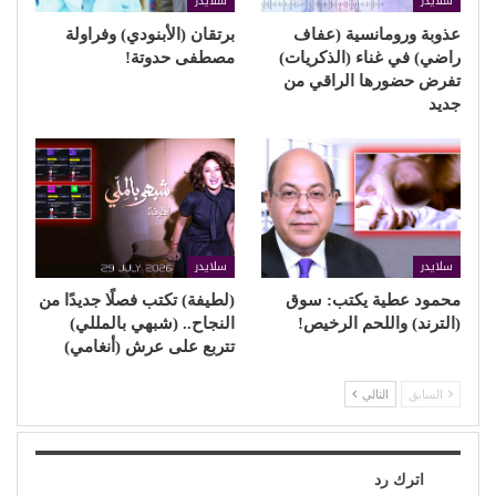
سلايدر
سلايدر
عذوبة ورومانسية (عفاف
برتقان (الأبنودي) وفراولة
راضي) في غناء (الذكريات)
مصطفى حدوتة!
تفرض حضورها الراقي من
جديد
سلايدر
سلايدر
محمود عطية يكتب: سوق
(لطيفة) تكتب فصلًا جديدًا من
(الترند) واللحم الرخيص!
النجاح.. (شبهي بالمللي)
تتربع على عرش (أنغامي)
السابق
التالي
اترك رد