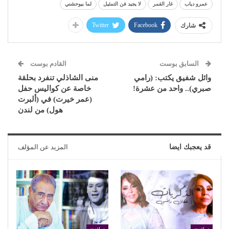
عمرو دياب
غار القمر
لا يجيد فن التمثيل
لما بيوحشني
Twitter
Facebook
شارك
السابق بوست
القادم بوست
وائل شفيق يكتب: (رامي
منى الشاذلي تنفرد بحلقة
صبري).. واحد من عشرة!
خاصة عن كواليس حفل
(عمر خيرت) في (ألبرت
هول) من لندن
قد يعجبك ايضا
المزيد عن المؤلف