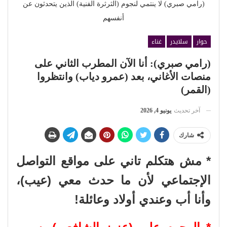
(رامي صبري) لا ينتمي لنجوم (الثرثرة الفنية) الذين يتحدثون عن
أنفسهم
حوار
سلايدر
غناء
(رامي صبري): أنا الآن المطرب الثاني على
منصات الأغاني، بعد (عمرو دياب) وانتظروا
(القمر)
آخر تحديث
يونيو 4, 2026
شارك
* مش هتكلم تاني على مواقع التواصل
الإجتماعي لأن ما حدث معي (عيب)،
وأنا أب وعندي أولاد وعائلة!