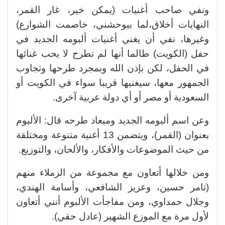
ونفي صاحب أغنيات (يمكن خير، غار القمر،
النهايات أخلاق،لما بيوحشني، خاصمت الشوارع)
وغيرها، نفي أن يغني أغنيات ألبومه الجديد في
حفل (الكويت) طالما أنها لم تطرح لا يحب غنائها
في الحفل، لكن بإذن الله وبمجرد طرحها وتجاوب
الجمهور معها، سيغنيها قريبا سواء في الكويت أو
السعودية أو مصر أو أي دولة عربية آخرى.
وعن اسم ألبومه الجديد وميعاد طرحه قال: الألبوم
بعنوان (القمر)، ويتضمن 13 أغنية متنوعة ومختلقة
من حيث الموضوعات والأفكار، والألحان، والتوزيع.
ومن خلالها أتعاون مع مجموعة من الزملاء منهم
(تامر حسين، وعزيز الشافعي، وأسامة الهندي،
وجلال حمداوي، ومن مفاجأت الألبوم أنني أتعاون
لأول مرة مع الموزع الشهير (عادل حقي).