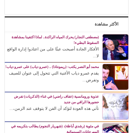
الأكثر مشاهدة
(مصطفى النجار) يحرك المياه الراكدة.. لماذا اكتفينا بمشاهدة
السقوط البطيء!
الأفكار الجادة أصبحت عبئًا على من اعتادوا إدارة الواقع
لا...
محمد أبو النصر يكتب: (ريمونتادا) .. (عمرو دياب) على عمرو دياب!
يقدم عمرو دياب الأغنية التي تتحول إلى عنوان للصيف
وتفرض...
عذوبة ورومانسية (عفاف راضي) في غناء (الذكريات) تفرض
حضورها الراقي من جديد
تأتي هذه العودة لتؤكد أن الفن لا يتوقف عند الزمن،...
في مئوية (رشدي أباظة)، (شهريار النجوم) يطالب بتكريمه في
المهرجانات السينمائية