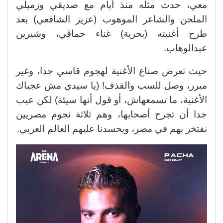
معي، حدث مثله منذ أيام مع صديقي وزميلي
الملحن والشاعر الموهوب (عزيز الشافعي) بعد
طرح أغنيته (بحرية) غناء حماقي، وشيرين
عبدالوهاب.
حيث تعرض صناع الأغنية لهجوم قاسي جدا، وغير
مبرر، وصل للسب والقذف! (يا سيدي مش عجباك
الأغنية، ما تسمعهاش، أو قول أنها سيئة) لكن عيب
جدا أن تجرح أصحابها، وهم ثلاثة نجوم مصريين
نفتخر بهم في مصر، ويحسدنا عليهم العالم العربي.