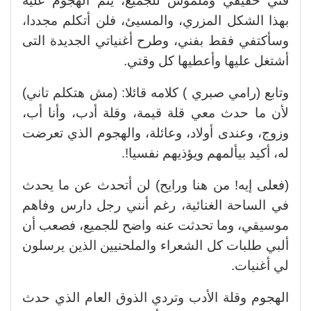
فني حقيقي وملموس للجميع، يتم الهجوم عليه
بهذا الشكل المزري، والمسيئ، فلن أتكلم مجددا،
وسأكتفي فقط بفني، وطرح أغنياتي الجديدة التى
أشتغل عليها وأعطيها كل وقتي.
وتابع (رامي صبري ) كلامه قائلا: (مش هتكلم تاني)
لأن ما حدث معي قلة قيمة، وقلة أدب، وأنا أب،
وزوج، وعندى أولاد، وعائلة، والهجوم الذي تعرضت
له، أكيد بيألمهم ويؤذيهم نفسيا!.
(فعلى إيه! من هنا ورايح) لن أتحدث عن ما يحدث
في الساحة الغنائية، رغم أنني رجل دارس وفاهم
موسيقي، وما تحدثت عنه واضح للجميع، فصعب أن
ألبي طلبات كل الشعراء والملحنيين الذين يرسلون
لي أغنيات.
الهجوم وقلة الأدب وتردي الذوق العام الذي حدث