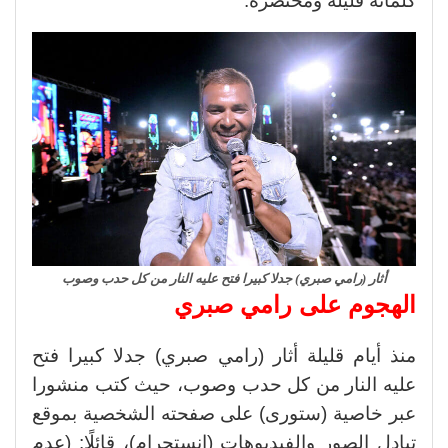
كلماته قليلة ومختصرة.
أثار (رامي صبري) جدلا كبيرا فتح عليه النار من كل حدب وصوب
الهجوم على رامي صبري
منذ أيام قليلة أثار (رامي صبري) جدلا كبيرا فتح
عليه النار من كل حدب وصوب، حيث كتب منشورا
عبر خاصية (ستورى) على صفحته الشخصية بموقع
تبادل الصور والفيديوهات (انستجرام)، قائلًا: (عدم