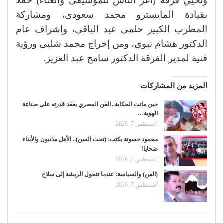
وتحيي فرقة (أعز الناس للموسيقى والغناء) حفلاً
بقيادة المايسترو محمد سعودى، ومشاركة
المطرب الكبير حلمى عبد الباقى، وإشراف عام
الدكتور هشام نبوى، ومن إخراج محمد شلبى ورؤية
فنية لمدير الفرقة الدكتور سامح عبد العزيز.
المزيد من المشاركات
حين ماتت الحكاية.. الفن المصري يفقد قدرته على صناعة
الهوية…
أغسطس 7, 2026
محمود حسونة يكتب: (تحت السن).. الأهل مذنبون والأبناء
ضحايا!
أغسطس 7, 2026
(الفن) والسياسة: عندما تتحول الريشة إلى سلاح
أغسطس 7, 2026