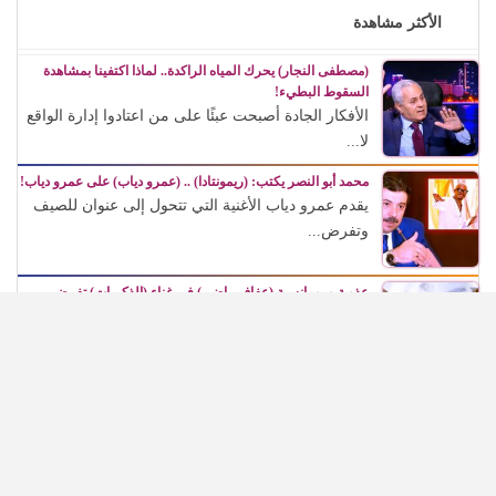
الأكثر مشاهدة
(مصطفى النجار) يحرك المياه الراكدة.. لماذا اكتفينا بمشاهدة
السقوط البطيء!
الأفكار الجادة أصبحت عبئًا على من اعتادوا إدارة الواقع
لا...
محمد أبو النصر يكتب: (ريمونتادا) .. (عمرو دياب) على عمرو دياب!
يقدم عمرو دياب الأغنية التي تتحول إلى عنوان للصيف
وتفرض...
عذوبة ورومانسية (عفاف راضي) في غناء (الذكريات) تفرض
حضورها الراقي من جديد
تأتي هذه العودة لتؤكد أن الفن لا يتوقف عند الزمن،...
في مئوية (رشدي أباظة)، (شهريار النجوم) يطالب بتكريمه في
المهرجانات السينمائية
كان حالة جماهيرية وفنية كاملة، استطاعت أن تعبر
الزمن، وأن...