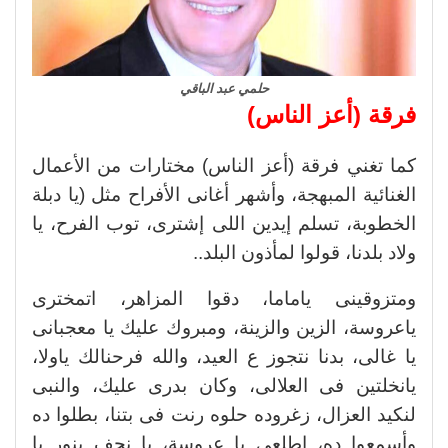
حلمي عبد الباقي
فرقة (أعز الناس)
كما تغني فرقة (أعز الناس) مختارات من الأعمال
الغنائية المبهجة، وأشهر أغانى الأفراح مثل (يا دبلة
الخطوبة، تسلم إيدين اللى إشترى، توب الفرح، يا
ولاد بلدنا، قولوا لمأذون البلد..
ومتزوقينى ياماما، دقوا المزاهر، اتمخترى
ياعروسة، الزين والزينة، ومبروك عليك يا معجبانى
يا غالى، بدنا نتجوز ع العيد، والله فرحنالك ياولا،
يانخلتين فى العلالى، وكان بدرى عليك، والنبى
لنكيد العزال، زغروده حلوه رنت فى بتنا، بطلوا ده
وأسمعوا ده، إطلعى يا عروسة، يا نجف بنور يا