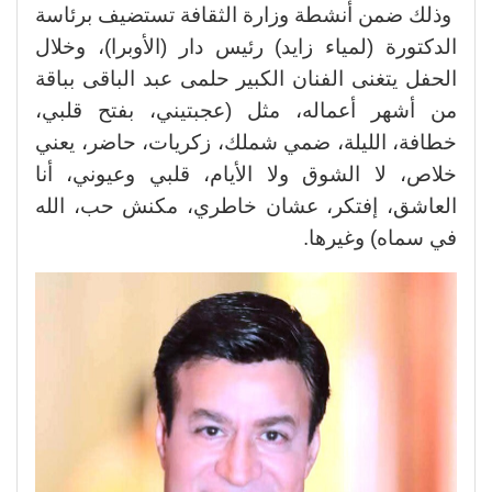
وذلك ضمن أنشطة وزارة الثقافة تستضيف برئاسة
الدكتورة (لمياء زايد) رئيس دار (الأوبرا)، وخلال
الحفل يتغنى الفنان الكبير حلمى عبد الباقى بباقة
من أشهر أعماله، مثل (عجبتيني، بفتح قلبي،
خطافة، الليلة، ضمي شملك، زكريات، حاضر، يعني
خلاص، لا الشوق ولا الأيام، قلبي وعيوني، أنا
العاشق، إفتكر، عشان خاطري، مكنش حب، الله
في سماه) وغيرها.