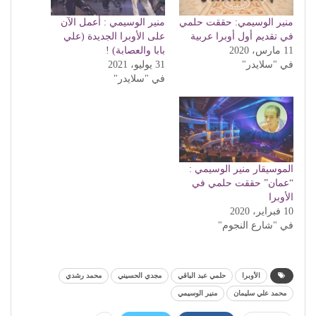
منير الوسيمي: حققت حلمي
منير الوسيمي : أعمل الآن
في تقديم أول أوبرا عربية
على الأوبرا الجديدة (علي
11 مارس، 2020
بابا والعصابة) !
في "سلايدر"
31 يوليو، 2021
في "سلايدر"
الموسيقار منير الوسيمي :
“عمان” حققت حلمي في
الأوبرا
10 فبراير، 2020
في "شارع النجوم"
الأوبرا
حلمي عبد الباقي
مجدي الحسيني
محمد رشدي
محمد علي سليمان
منير الوسيمي