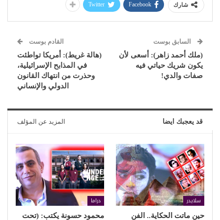
Twitter
Facebook
شارك
السابق بوست
القادم بوست
(ملك أحمد زاهر): أسعى لأن
(هالة غريط): أمريكا تواطئت
يكون شريك حياتي فيه
في المذابح الإسرائيلية،
صفات والدي!
وحذرت من انتهاك القانون
الدولي والإنساني
قد يعجبك ايضا
المزيد عن المؤلف
سلايدر
دراما
حين ماتت الحكاية.. الفن
محمود حسونة يكتب: (تحت