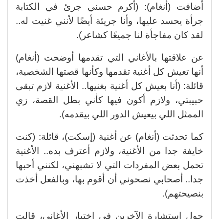
أضافت (أنغام): (أكرم حسني جرئ في الكتابة
جرأة يحسد عليها، وأنا جريئة أيضًا لأنني غنيت له..
لقد كان مفاجأة لنا جميعًا كشاعر).
عن علاقتها بالأغاني التي تقدمها أوضحت (أنغام)
أنها تعيش كل أغنية تقدمها وكأنها قصتها الشخصية،
قائلة: (أنا بعيش كل أغنية بغنيها.. الأغنية لازم تبقى
حبيبتي، ولازم أكون فيها كأني بطل القصة، زي
الممثل اللي بيعيش الدور اللي بيقدمه).
كما تحدثت (أنغام) عن أغنية (إسكت)، قائلة: (كنت
خايفة جدا من الأغنية، ولازم أعترف بده.. الأغنية
تحمل بعض المفردات التي لا تشبهني، لكنني أحبها
جدا.. أصحابي نصحوني أن أقوم بها، وبالفعل أخذت
بنصيحتهم).
حول استشارة الآخرين في اختيار الأغاني، قالت