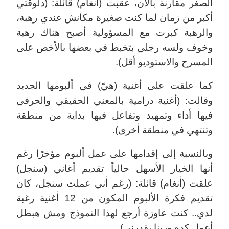
الصغر مقارنة بالآن، عقبت (أنغام) قائلة: (دلوقتي
أكبر من زمان لما كنت صغيرة مكانش عندي رهبة،
والرهبة كبرت مع المسؤولية أصبح هناك رهبة
وخوف ولسه رجلي بتخبط في بعضها بالأخص على
المسرح والاستوديو أقل).
كما علقت على أغنية (هيّ) في ألبومها الجديد
وقالت: (أغنية درامية بالمعني الحقيقي والحرفي
فيها أداء وتمهيد وتفاعل فيها بداية من منطقة
وتنتهي في منطقة أخرى).
وبالنسبة إلى إقدامها على عمل ألبوم مؤخرًا رغم
أنها الخيار الأسهل حالياً تقديم أغاني (سنجل)
علقت (أنغام) قائلة: (رغم أني عملت سنجل، كان
تقديم فكرة الألبوم المكون من 12 أغنية رغبة
لدي.. كنت عاوزة أرجع لهذا النموذج ومش هبطل
أعمل كده وربنا يقدرني).