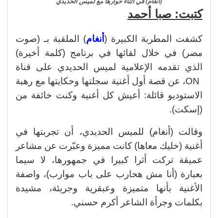
(أنغام) في أثناء حوارها مع لميس الحديدي
كتبت: صبا أحمد
كشفت المطربة الكبيرة (
أنغام
) الملقبة بـ (صوت
مصر) في خلال لقائها في برنامج (كلمة أخيرة)
الذي تقدمه الإعلامية لميس الحديدي على قناة
ON، عن قصة أول أغنية سجلتها وحكايتها مع رهبة
الاستوديو قائلة: أعيش كل أغنية وكنت خائفة من
(إسكت).
وقالت (أنغام) للميس الحديدي، أن تجربتها في
أغنية (خليك معاها) كانت مميزة وعبّرت عن مشاعر
عميقة تركت أثرا كبيرا في جمهورها، لا سيما
بعبارة (أنا مش هحارب على باب موارب)، واصفة
الأغنية بأنها متميزة وعبقرية وجريئة، مشيدة
بكلمات وجرأة الشاعر أكرم حسني.