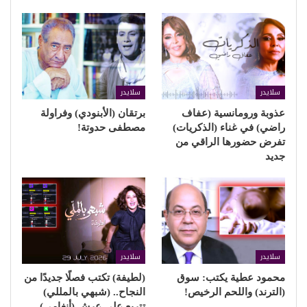
سلايدر
سلايدر
عذوبة ورومانسية (عفاف
برتقان (الأبنودي) وفراولة
راضي) في غناء (الذكريات)
مصطفى حدوتة!
تفرض حضورها الراقي من
جديد
سلايدر
سلايدر
محمود عطية يكتب: سوق
(لطيفة) تكتب فصلًا جديدًا من
(الترند) واللحم الرخيص!
النجاح.. (شبهي بالمللي)
تتربع على عرش (أنغامي)