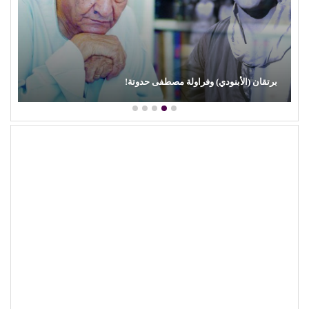
برتقان (الأبنودي) وفراولة مصطفى حدوتة!