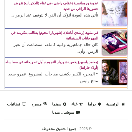
عذوبة ورومانسية (عفاف راضي) في غناء (الذكريات) تفرض
حضورها الراقي من جديد
تأتي هذه العودة لتؤكد أن الفن لا يتوقف عند الزمن،...
في مئوية (رشدي أباظة)، (شهريار النجوم) يطالب بتكريمه في
المهرجانات السينمائية
كان حالة جماهيرية وفنية كاملة، استطاعت أن تعبر
الزمن، وأن...
(محمد ياسين) يخص (شهريار النجوم) بأول تصريحاته عن مسلسله
(أولاد حاراتنا)
* المخرج الكبير يكشف مفاجآت المشروع: عمرو سعد
منتج وليس...
الرئيسية
دراما
غناء
سينما
مسرح
فضائيات
سوشيال ميديا
© 2023 - جميع الحقوق محفوظة.