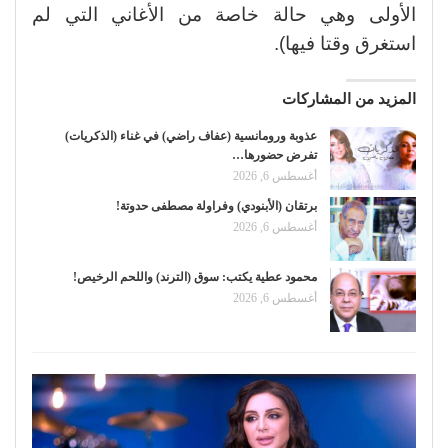
الأولى وهي حالة خاصة من الأغاني التي لم
استغرق وقتا فيها).
المزيد من المشاركات
عذوبة ورومانسية (عفاف راضي) في غناء (الذكريات)
تفرض حضورها…
أغسطس 6, 2026
برتقان (الأبنودي) وفراولة مصطفى حدوتة!
أغسطس 6, 2026
محمود عطية يكتب: سوق (الترند) واللحم الرخيص!
أغسطس 6, 2026