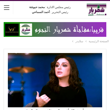
رئيس مجلس الادارة :
محمد حبوشة
رئيس التحرير :
أحمد السماحي
الصفحة الرئيسية
سلايدر