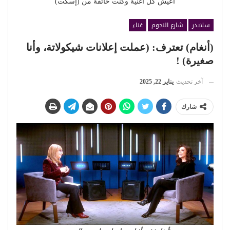
أعيش كل أغنية وكنت خائفة من (إسكت)
سلايدر
شارع النجوم
غناء
(أنغام) تعترف: (عملت إعلانات شيكولاتة، وأنا
صغيرة) !
آخر تحديث
يناير 22, 2025
شارك