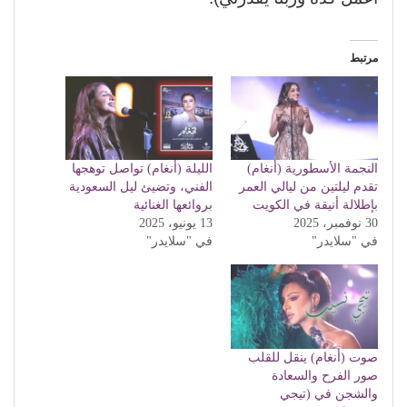
مرتبط
النجمة الأسطورية (أنغام)
الليلة (أنغام) تواصل توهجها
تقدم ليلتين من ليالي العمر
الفني، وتضيئ ليل السعودية
بإطلالة أنيقة في الكويت
بروائعها الغنائية
30 نوفمبر، 2025
13 يونيو، 2025
في "سلايدر"
في "سلايدر"
صوت (أنغام) ينقل للقلب
صور الفرح والسعادة
والشجن في (تيجي