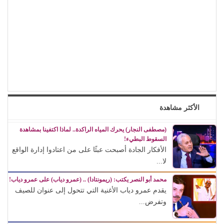
الأكثر مشاهدة
(مصطفى النجار) يحرك المياه الراكدة.. لماذا اكتفينا بمشاهدة
السقوط البطيء!
الأفكار الجادة أصبحت عبئًا على من اعتادوا إدارة الواقع
لا...
محمد أبو النصر يكتب: (ريمونتادا) .. (عمرو دياب) على عمرو دياب!
يقدم عمرو دياب الأغنية التي تتحول إلى عنوان للصيف
وتفرض...