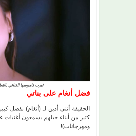
غيرت قاموسها الغنائي بالتع
فضل أنغام على بناتي
الحقيقة أنني أدين لـ (أنغام) بفضل كب
كثير من أبناء جيلهم يسمعون أغنيات غ
ومهرجانات)!