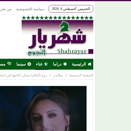
الخميس, أغسطس 6, 2026
سياسة الخصوصية
من نحن
الرئيسية
دراما
غناء
سينما
مس
الصفحة الرئيسية
سلايدر
روح (أنغام) تسكن أغانيها في (تي