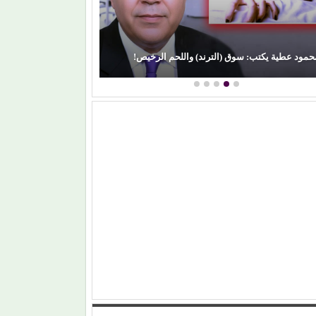
(لطيفة) تكتب فصلًا جديدًا من النجاح.. (شبهي بالمللي)
من (حمان
تتربع على عرش (أنغامي)
ليمون)