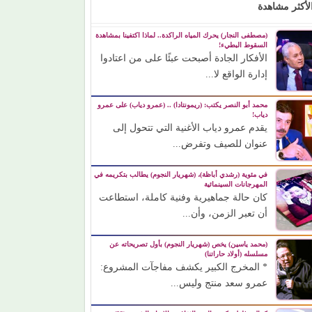
لأكثر مشاهدة
(مصطفى النجار) يحرك المياه الراكدة.. لماذا اكتفينا بمشاهدة
السقوط البطيء!
الأفكار الجادة أصبحت عبئًا على من اعتادوا
إدارة الواقع لا...
محمد أبو النصر يكتب: (ريمونتادا) .. (عمرو دياب) على عمرو
دياب!
يقدم عمرو دياب الأغنية التي تتحول إلى
عنوان للصيف وتفرض...
في مئوية (رشدي أباظة)، (شهريار النجوم) يطالب بتكريمه في
المهرجانات السينمائية
كان حالة جماهيرية وفنية كاملة، استطاعت
أن تعبر الزمن، وأن...
(محمد ياسين) يخص (شهريار النجوم) بأول تصريحاته عن
مسلسله (أولاد حاراتنا)
* المخرج الكبير يكشف مفاجآت المشروع:
عمرو سعد منتج وليس...