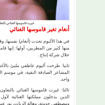
غيرت قاموسها الغنائي بالتع
أنغام تغير قاموسها الغنائي
في هذا الألبوم تحدت (أنغام) نفسها، و
منها كثير من المطربين، أولها: إنها قا
خلال شركة إنتاج.
ثانيا: طرحت ألبوم عاطفي مليئ بالأغني
المشاعر الصادقة النقية، في موسم ا
واحد.
ثالثا: غيرت قاموسها الغنائي بالتعاو
الذين يدخلون مملكتها الغنائية لأ
ومصطفى حدوتة، وهالة الزيات، نور عبد