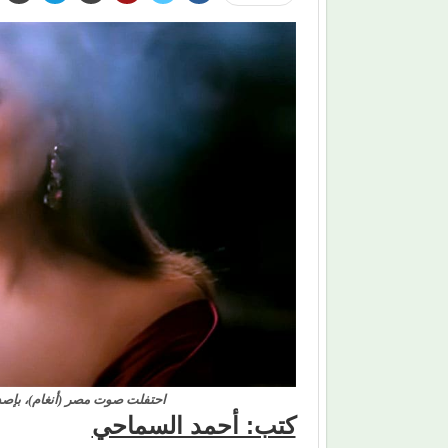
احتفلت صوت مصر (أنغام)، بإصدا
كتب: أحمد السماحي