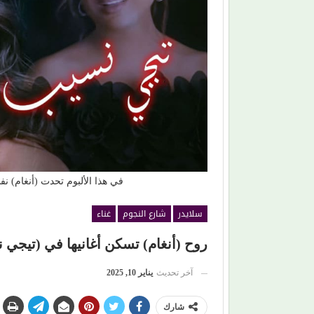
 ويفاجئ جمهوره بـ (مش رايح
برتقان (الأبنودي) وفراولة مصطفى حدوتة!
في هذا الألبوم تحدت (أنغام) ن
سلايدر
شارع النجوم
غناء
روح (أنغام) تسكن أغانيها في (تيجي 
آخر تحديث
يناير 10, 2025
شارك