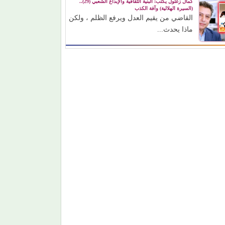
كمال زغلول يكتب: البنية الثقافية والإبداع الشعبي (29)..
(السيرة الهلالية) وآفة الكذب
القاضي من يقيم العدل ويرفع الظلم ، ولكن
ماذا يحدث...