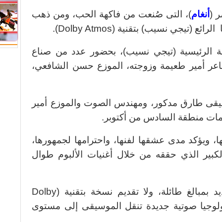
 (
أنغام
)، التى صُنعت من فاكهة الحب، ومن ذهب
(تيجي نسيب) بتقنية (Dolby Atmos).
نية الرئيسية (تيجي نسيب)، بحضور عدد من صناع
شاعر أمير طعيمة وزوجته، الموزع حسن الشافعي،
يقى طارق مدكور، ومهندس الصوت والموزع أمير
ات منطقة السادس من أكتوبر.
ا، ويؤكد مدى عشقها لفنها، واحترامها لجمهورها،
لكبير الذي حققه من خلال أغنيات الألبوم طوال
ولا يتعب نفسه في تصوير كليب جديد بمبالغ طائلة، ولا تقديم نسخة بتقنية (Dolby
وتكنولوجيا صوتية جديدة تنقل الموسيقى إلى مستوى