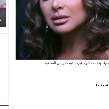
محمود عطية يكتب: سوق (الترند) واللحم الرخيص!
فسها، وقدمت ألبوم غيرت فيه كثير من المفاهيم
نسيب)