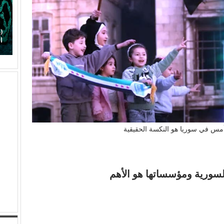
(هاني شنودة).. الغائب الذي سيقود افتتاح (مهرجان
ح
الغردقة) بألحانه الخالدة
صن
مس في سوريا هو النكسة الحقيقية
سورية ومؤسساتها هو الأهم