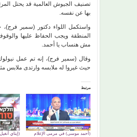
تصنيف الجيوش العالمية قد يحتل المرتبة
بها عن نفسه.
واستكمل اللواء دكتور (سمير فرج)، 
المنطقة ويجب الحفاظ عليها والوقوف م
مش هنساب يا أحمد.
وقال (سمير فرج)، إنه تم عمل نيولوك
حيث غيروا له ملابسه وارتدى ملابس مثل
مرتبط
(أحمد موسى) في مرمى الإعلام
(إيتاي أنغيل