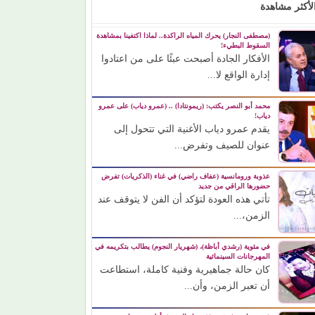
لأكثر مشاهدة
(مصطفى النجار) يحرك المياه الراكدة.. لماذا اكتفينا بمشاهدة
السقوط البطيء!
الأفكار الجادة أصبحت عبئًا على من اعتادوا
إدارة الواقع لا...
محمد أبو النصر يكتب: (ريمونتادا) .. (عمرو دياب) على عمرو
دياب!
يقدم عمرو دياب الأغنية التي تتحول إلى
عنوان للصيف وتفرض...
عذوبة ورومانسية (عفاف راضي) في غناء (الذكريات) تفرض
حضورها الراقي من جديد
تأتي هذه العودة لتؤكد أن الفن لا يتوقف عند
الزمن،...
في مئوية (رشدي أباظة)، (شهريار النجوم) يطالب بتكريمه في
المهرجانات السينمائية
كان حالة جماهيرية وفنية كاملة، استطاعت
أن تعبر الزمن، وأن...