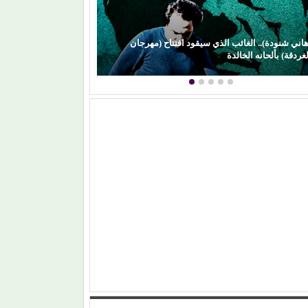
ين ماتت الحكاية.. الفن المصري يفقد قدرته على
محمود حسونة يكتب
اعة الهوية الوطنية (1)
والأبناء ضحايا!