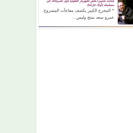
(محمد ياسين) يخص (شهريار النجوم) بأول تصريحاته عن
مسلسله (أولاد حاراتنا)
* المخرج الكبير يكشف مفاجآت المشروع:
عمرو سعد منتج وليس...