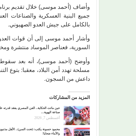
وأضاف (أحمد موسى) خلال تقديم برنامج
جميع البنية العسكرية والصناعات الع
بالكامل على جيش العدو الصهيوني.
وأشار أحمد موسى إلى أن قوات العدو 
السورية، فعناصر الموساد منتشرة ومختب
وأوضح (أحمد موسى)، أنه بعد سقوط ن
مسلحة تهدد أمن البلاد، معقبا: بتوع الت
داعش من السجون.
المزيد من المشاركات
حين ماتت الحكاية.. الفن المصري يفقد قدرته ع
صناعة الهوية…
أغسطس 7, 2026
محمود حسونة يكتب: (تحت السن).. الأهل مذنبون
والأبناء ضحايا!