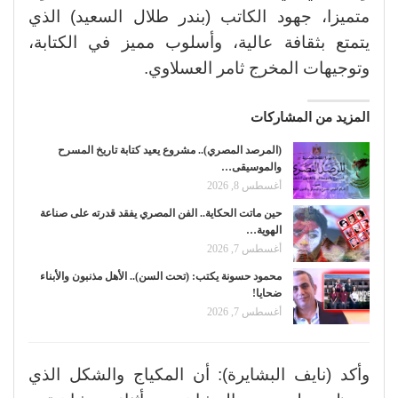
متميزا، جهود الكاتب (بندر طلال السعيد) الذي
يتمتع بثقافة عالية، وأسلوب مميز في الكتابة،
وتوجيهات المخرج ثامر العسلاوي.
المزيد من المشاركات
(المرصد المصري).. مشروع يعيد كتابة تاريخ المسرح
والموسيقى…
أغسطس 8, 2026
حين ماتت الحكاية.. الفن المصري يفقد قدرته على صناعة
الهوية…
أغسطس 7, 2026
محمود حسونة يكتب: (تحت السن).. الأهل مذنبون والأبناء
ضحايا!
أغسطس 7, 2026
وأكد (نايف البشايرة): أن المكياج والشكل الذي