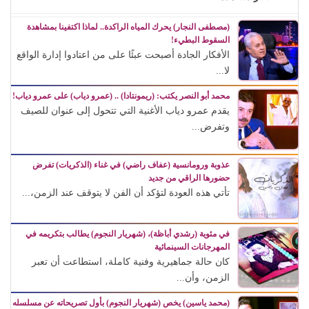
(مصطفى النجار) يحرك المياه الراكدة.. لماذا اكتفينا بمشاهدة
السقوط البطيء!
الأفكار الجادة أصبحت عبئًا على من اعتادوا إدارة الواقع
لا...
محمد أبو النصر يكتب: (ريمونتادا) .. (عمرو دياب) على عمرو دياب!
يقدم عمرو دياب الأغنية التي تتحول إلى عنوان للصيف
وتفرض...
عذوبة ورومانسية (عفاف راضي) في غناء (الذكريات) تفرض
حضورها الراقي من جديد
تأتي هذه العودة لتؤكد أن الفن لا يتوقف عند الزمن،...
في مئوية (رشدي أباظة)، (شهريار النجوم) يطالب بتكريمه في
المهرجانات السينمائية
كان حالة جماهيرية وفنية كاملة، استطاعت أن تعبر
الزمن، وأن...
(محمد ياسين) يخص (شهريار النجوم) بأول تصريحاته عن مسلسله