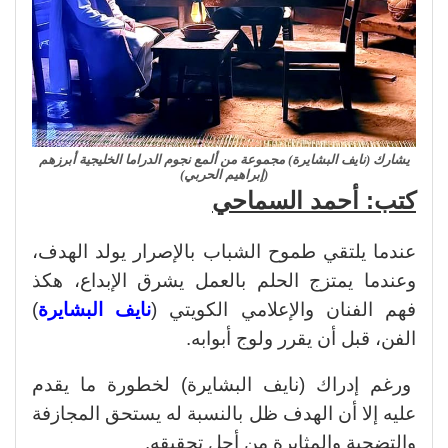
يشارك (نايف البشايرة) مجموعة من ألمع نجوم الدراما الخليجية أبرزهم
(إبراهيم الحربي)
كتب: أحمد السماحي
عندما يلتقي طموح الشباب بالإصرار يولد الهدف،
وعندما يمتزج الحلم بالعمل يشرق الإبداع، هكذ
فهم الفنان والإعلامي الكويتي (
نايف البشايرة
)
الفن، قبل أن يقرر ولوج أبوابه.
ورغم إدراك (نايف البشايرة) لخطورة ما يقدم
عليه إلا أن الهدف ظل بالنسبة له يستحق المجازفة
والتضحية والمثابرة من أجل تحقيقه.