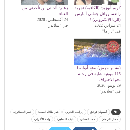
كريم أبوزيد: (الكافيه) تجربة
زعيم: ألحاني لن تأخذني من
رائعة، ووائل جعلني أمارس
الغناء
(الزنا الإلكتروني) !
24 أغسطس، 2020
24 فبراير، 2022
في "سلايدر"
في "دراما"
(بشاير جرش) يفتح أبوابه لـ
115 موهبة شابة في رحلة
نحو الاحتراف
29 يونيو، 2026
في "سلايدر"
أسمهان توفيق
إبراهيم الحربي
بندر طلال السعيد
ثامر العسلاوي.
جمال الردهان
حمد العماني
نايف البشايرة
واحة الأعراب